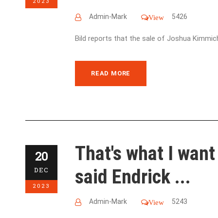
2023
Admin-Mark
5426
View
Bild reports that the sale of Joshua Kimmich
READ MORE
That's what I want
20
said Endrick ...
DEC
2023
Admin-Mark
5243
View