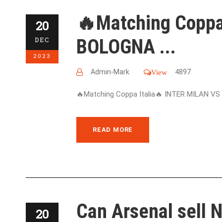
🔥Matching Coppa
20
BOLOGNA ...
DEC
2023
Admin-Mark
4897
View
🔥Matching Coppa Italia🔥 INTER MILAN VS
READ MORE
Can Arsenal sell 
20