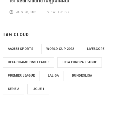
​ទៅ Real Madrid ​ដើម្បី​ជោគជ័យ​
JUN 28, 2021
VIEW: 103997
TAG CLOUD
AA2888 SPORTS
WORLD CUP 2022
LIVESCORE
UEFA CHAMPIONS LEAGUE
UEFA EUROPA LEAGUE
PREMIER LEAGUE
LALIGA
BUNDESLIGA
SERIE A
LIGUE 1