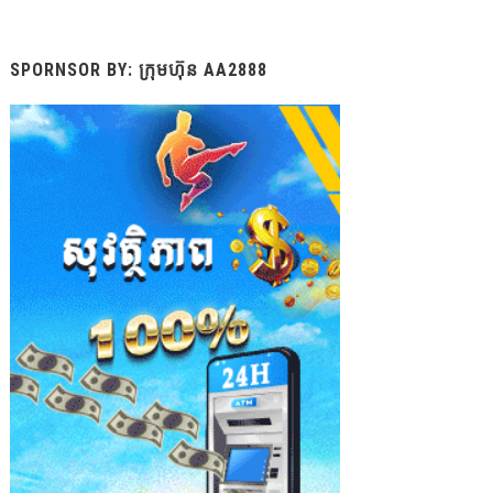
SPORNSOR BY: ក្រុមហ៊ុន AA2888