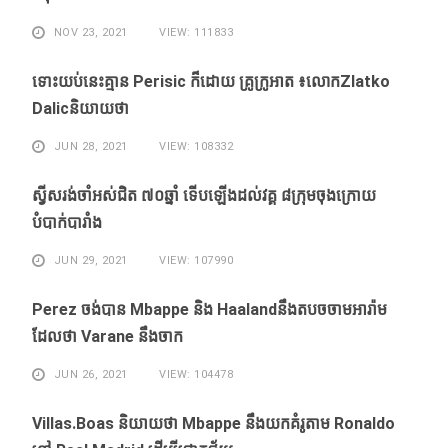
NOV 23, 2021
VIEW: 111833
ទោះ​យប់​នេះ​គ្មាន Perisic ក៏​ដោយ​ គ្រូ​ក្រូអាត ៖​លោកZlatko
Dalicនិយាយថា
JUN 28, 2021
VIEW: 108332
ស្វីសរង់​ចាំ​អស់​ជិត ៧០ឆ្នាំ ទើប​ឡើង​ដល់​វគ្គ​ ៨ក្រុម​ចុង​ក្រោយ​
បំបាក់បារាំង
JUN 29, 2021
VIEW: 107990
Perez ចង់​បាន​ Mbappe និង​ Haaland​នឹង​​តបចចាមអារ៉ាម​
ដែល​ថា Varane នឹង​ចាក
JUN 26, 2021
VIEW: 104478
Villas.Boas និយាយ​ថា Mbappe ​នឹង​យក​គំរូ​តាម Ronaldo