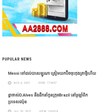
PUPULAR NEWS
Messi ​ទៅ​ដល់​បាសេឡូណា ​ត្រៀម​យក​ប៊ិច​ចុះ​កុងត្រា​ថ្មី​ហើយ​
AUG 6, 2021
VIEW: 173457
ខ្លា​ចាស់D.Alves ​នឹង​ដឹក​នាំ​កូន​ក្រុម​Brazil ​នៅ​អូឡាំពិក​
ប្រទេស​ជប៉ុន​
JUL 20, 2021
VIEW: 165018