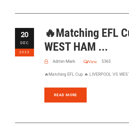
🔥Matching EFL 
20
WEST HAM ...
DEC
2023
Admin-Mark
5365
View
🔥Matching EFL Cup 🔥 LIVERPOOL VS WEST
READ MORE