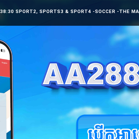
RT2, SPORTS3 & SPORT4 -SOCCER -THE MATCH BETWEE