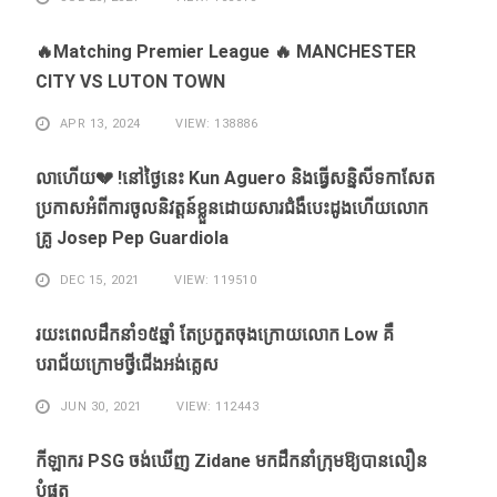
🔥Matching Premier League 🔥 MANCHESTER
CITY VS LUTON TOWN
APR 13, 2024
VIEW: 138886
លាហេីយ💔 !នៅថ្ងៃនេះ Kun Aguero និងធ្វេីសន្និសីទកាសែត
ប្រកាសអំពីការចូលនិវត្តន៍ខ្លួនដោយសារ​ជំងឺ​បេះដូងហេីយលោក
គ្រូ Josep Pep Guardiola
DEC 15, 2021
VIEW: 119510
រយះពេលដឹកនាំ១៥​ឆ្នាំ ​តែ​ប្រកួត​ចុង​ក្រោយ​លោក Low ​គឺ​
បរាជ័យ​ក្រោម​ថ្វី​ជើង​អង់គ្លេស​
JUN 30, 2021
VIEW: 112443
កីឡាករ PSG ​ចង់​ឃើញ​ Zidane ​មក​ដឹក​នាំ​ក្រុម​ឱ្យ​បាន​លឿន​
បំផុត​