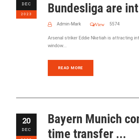
Bundesliga are int
DEC
2023
Admin-Mark
5574
View
Arsenal striker Eddie Nketiah is attracting 
window....
READ MORE
Bayern Munich con
20
time transfer ...
DEC