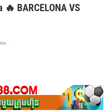
ga 🔥 BARCELONA VS
IA ...