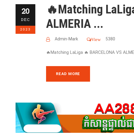
🔥Matching LaLi
20
ALMERIA ...
DEC
2023
Admin-Mark
5380
View
🔥Matching LaLiga 🔥 BARCELONA VS ALMER
READ MORE