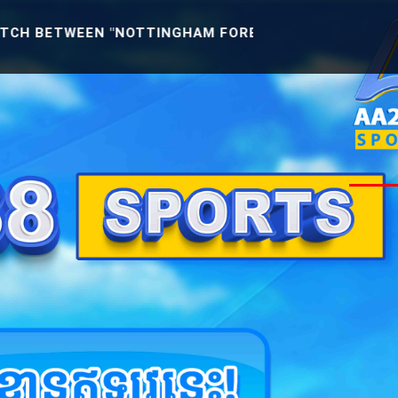
N "NOTTINGHAM FOREST U21 -VS- READING U21" [ENGL