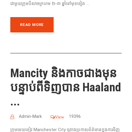
ជា​មួយ​ក្រុម​បិសាច​ក្រហម​ ២-៣​ ឆ្នាំ​ទៅ​មុខ​ទៀត​ ...
READ MORE
Mancity​ និងកាចជាងមុន
បន្ទាប់ពីទិញបាន Haaland
...
Admin-Mark
19396
View
ក្រុមមេឃខៀវ Manchester City គ្រោង​​ប្រកាស​ព័ត៌មាន​ក្នុង​ការ​ទិញ​