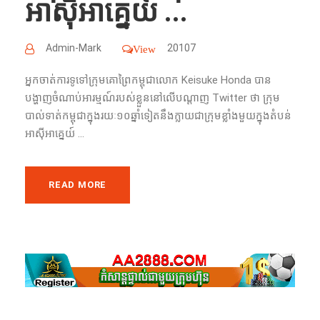
អាស៊ីអាគ្នេយ៍​ ...
Admin-Mark
20107
View
​​អ្នក​ចាត់ការ​​ទូទៅក្រុម​គោព្រៃ​កម្ពុជាលោក Keisuke Honda ​បាន​
បង្ហាញ​ចំណាប់​អារម្មណ៍​របស់​ខ្លួន​​​នៅ​លើ​បណ្ដាញ​ Twitter ​ថា ក្រុម
បាល់ទាត់កម្ពុជា​ក្នុង​រយៈ​១០​ឆ្នាំ​ទៀត​នឹង​ក្លាយ​ជា​ក្រុម​​ខ្លាំង​មួយ​ក្នុង​តំបន់​​
អាស៊ីអាគ្នេយ៍ ...
READ MORE