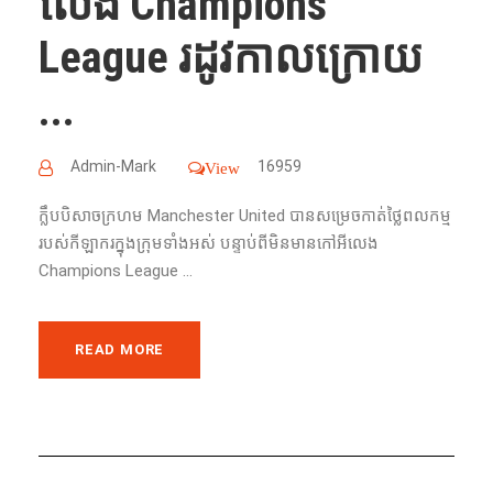
លេង Champions
League រដូវកាលក្រោយ
...
Admin-Mark
16959
View
ក្លឹបបិសាចក្រហម Manchester United បានសម្រេចកាត់ថ្លៃពលកម្ម
របស់កីឡាករក្នុងក្រុមទាំងអស់ បន្ទាប់ពីមិនមានកៅអីលេង
Champions League ...
READ MORE