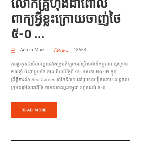
លោកគ្រូហុងដាពោល​
ពាក្យអ្វីខ្លះក្រោយចាញ់ថៃ
៥​-០ ...
Admin-Mark
18554
View
ការប្រកួតដ៏សំខាន់មួយរវាងក្រុមកីឡាករជម្រើសជាតិកម្ពុជាអាយុក្រោម
២៣ឆ្នាំ ប៉ះជាមួយថៃ កាលពីយប់ថ្ងៃទី ១៤ ឧសភា ២០២២ ក្នុង
ព្រឹត្តិការណ៍ Sea Games លើកទី៣១ នៅប្រទេសវៀតណាម លទ្ធផល
ក្រុមជម្រើសជាតិថៃ បានយកឈ្នះកម្ពុជា រហូតដល់ ៥-០ ...
READ MORE