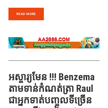
READ MORE
អស្ចារ្យមែន !!! Benzema
តាម​ទាន់​កំណត់ត្រា Raul
ជា​អ្នក​ទាត់​បញ្ចូល​ទី​ច្រើន​