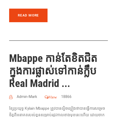
READ MORE
Mbappe កាន់តែខិតជិត
ក្នុងការផ្លាស់ទៅកាន់ក្លឹប
Real Madrid ...
Admin-Mark
18866
View
ខ្សែ​ប្រយុទ្ធ​ Kylain Mbappe ត្រូវ​បាន​ល្ហិចល្ហៀង​ថា​បាន​ធ្វើ​ការ​សម្រេច​
ចិត្ត​ពី​អនាគត​របស់​ខ្លួន​សម្រាប់​​រដូវកាល​ខាង​មុខ​នេះ​ហើយ​ ដោយ​ចាក