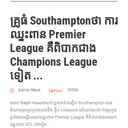
គ្រូធំ Southamptonថា​ ការ​
ឈ្នះ​​ពាន​ Premier
League គឺ​ពិបាក​ជាង​
Champions League
ទៀត ...
Admin-Mark
18956
View
លោក​ Ralph Hasenhuttl អ្នកចាត់ការ​ក្លឹប​ Southampton បាន​
និយាយ​មុន​ប្រកួត​តទល់នឹង​ ក្លឹប​ Liverpool នៅ​យប់​នេះ​ថា​ ការ​ប្រកួត​
ប្រជែង​ដណ្ដើម​យក​ឈ្នះ​ពាន​ Premier League គឺ​ពិបាក​ជាង​ការ​យក​
ឈ្នះ​ពាន​ UCL ទៅ​ទៀត ...