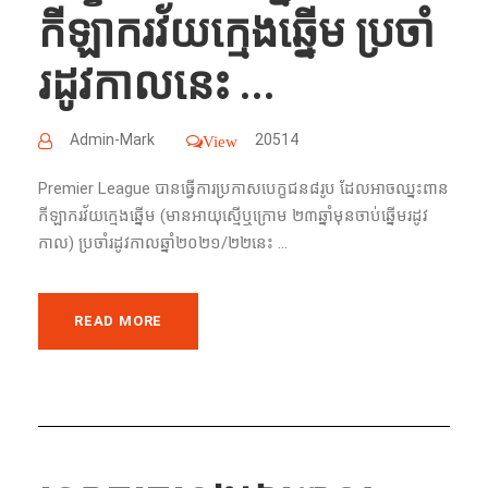
កីឡាករ​វ័យ​ក្មេង​ឆ្នើម​ ប្រចាំ​
រដូវកាល​នេះ​ ...
Admin-Mark
20514
View
Premier League បាន​ធ្វើ​ការ​ប្រកាស​បេក្ខជន​៨រូប​ ដែល​អាច​ឈ្នះ​ពាន​
កីឡាករ​វ័យ​ក្មេង​ឆ្នើម​ (មាន​អាយុ​ស្មើ​ឬ​ក្រោម​ ២៣ឆ្នាំ​មុន​ចាប់​ឆ្នើម​រដូវ
កាល​) ប្រចាំ​រដូវកាល​ឆ្នាំ​២០២១/២២នេះ​ ...
READ MORE