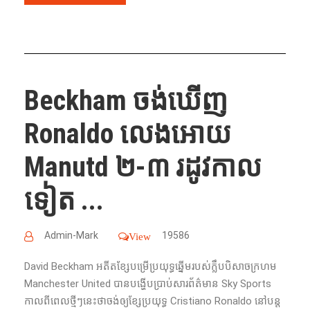
Beckham ចង់ឃើញ
Ronaldo លេងអោយ
Manutd ២-៣ រដូវកាល
ទៀត ...
Admin-Mark
19586
View
David Beckham អតីតខ្សែបម្រើប្រយុទ្ធឆ្នើមរបស់ក្លឹបបិសាចក្រហម
Manchester United បាន​បង្ហើបប្រាប់​សារព័ត៌មាន​ Sky Sports
កាល​ពី​ពេលថ្មីៗនេះថាចង់​ឲ្យ​ខ្សែ​ប្រយុទ្ធ​ Cristiano Ronaldo នៅ​បន្ត​