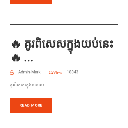
🔥 គូរពិសេសក្នុងយប់នេះ
🔥 ...
Admin-Mark
18843
View
គូរពិសេសក្នុងយប់នេះ ...
READ MORE