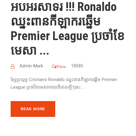
អបអរសាទរ !!! Ronaldo
ឈ្នះ​ពាន​កីឡាករ​ឆ្នើម​
Premier League ប្រចាំ​ខែ​
មេសា​ ...
Admin-Mark
18585
View
ខ្សែ​ប្រយុទ្ធ​ Cristiano Ronaldo ឈ្នះ​ពាន​កីឡាករ​ឆ្នើម​ Premier
League ប្រចាំ​ខែ​មេសាកាលពីពេលថ្មីៗនេះ ...
READ MORE