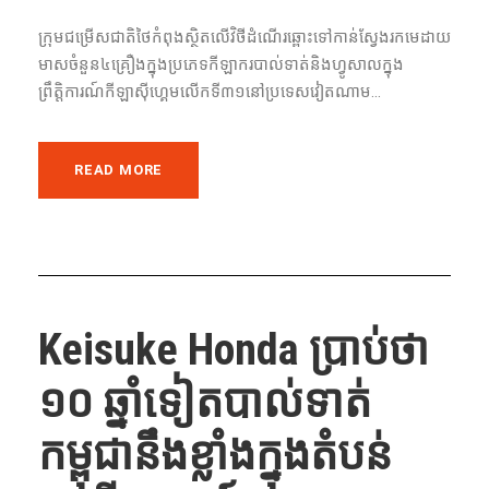
ក្រុមជម្រើសជាតិ​ថៃ​កំពុង​ស្ថិត​លើ​វិថី​​ដំណើរ​​ឆ្ពោះ​ទៅ​កាន់​ស្វែង​រក​មេដាយ​
មាស​ចំនួន​៤​គ្រឿង​ក្នុង​ប្រភេទ​កីឡាករ​បាល់ទាត់​និង​ហ្វូសាល​​ក្នុង​
ព្រឹត្តិការណ៍​កីឡា​ស៊ីហ្គេម​លើក​ទី​៣១​នៅ​ប្រទេស​វៀតណាម...
READ MORE
Keisuke Honda ប្រាប់ថា
១០​ ឆ្នាំ​ទៀតបាល់ទាត់​
កម្ពុជានឹង​ខ្លាំង​ក្នុង​តំបន់​