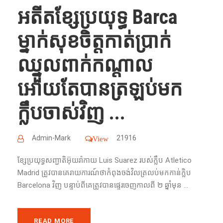
អតីតខ្សែប្រយុទ្ធ Barca
ម្នាក់សុខចិត្តកាត់ប្រាក់
ឈ្នួលពាក់កណ្តាល
អោយតែបានត្រឡប់មក
ក្លឹបចាស់វិញ ...
Admin-Mark
21916
View
ខ្សែប្រយុទ្ធសញ្ជាតិអ៊ុយរ៉ាកាយ Luis Suarez របស់ក្លឹប Atletico
Madrid ត្រូវបានគេរាយការណ៍ថាកំពុងចង់វិលត្រលប់មកកាន់ក្លិប
Barcelona វិញ បន្ទាប់ពីគេត្រូវបានផ្ទេរចេញកាលពី ២ ឆ្នាំមុន ...
READ MORE