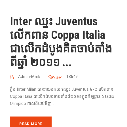
Inter ​ឈ្នះ Juventus
លើក​ពាន Coppa Italia
ជា​លើក​ដំបូង​គិតចាប់​តាំង​
ពីឆ្នាំ ​២០១១​ ...
Admin-Mark
18649
View
ក្លឹប Inter Milan បាន​វាយ​បក​យក​ឈ្នះ Juventus ៤-២ លើក​ពាន
Coppa Italia ជា​លើក​ដំបូង​ចាប់​តាំង​ពី​២០១១​ក្នុង​កីឡដ្ឋាន Stadio
Olimpico កាល​ពី​យប់​មិញ...
READ MORE