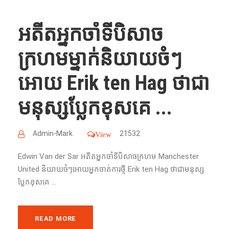
អតីតអ្នកចាំទីបិសាច
ក្រហមម្នាក់និយាយចំៗ
អោយ Erik ten Hag ថាជា
មនុស្សប្លែកខុសគេ ...
Admin-Mark
21532
View
Edwin Van der Sar ​​អតីតអ្នកចាំទីបិសាចក្រហម Manchester
United និយាយចំៗអោយអ្នកចាត់ការថ្មី Erik ten Hag ថាជាមនុស្ស
ប្លែកខុសគេ ...
READ MORE