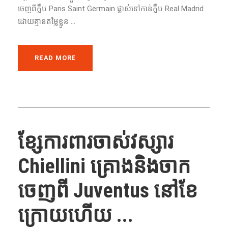
ចេញ​ពី​ក្លឹប​ Paris Saint Germain ផ្លាស់​ទៅ​កាន់​ក្លឹប​ Real Madrid
ដោយគ្មានតម្លៃខ្លួន ...
READ MORE
ខ្សែការពារចាស់វស្សារ
Chiellini គ្រោងនិងចាក
ចេញពី Juventus នៅខែ
ក្រោយហើយ ...