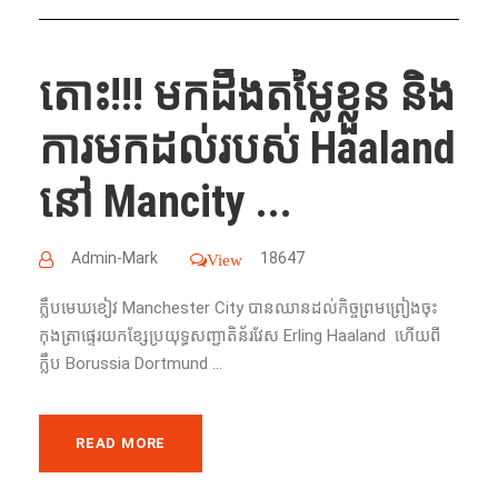
តោះ!!!​ មកដឹងតម្លៃខ្លួន និង
ការមកដល់របស់ Haaland
នៅ Mancity ...
Admin-Mark
18647
View
ក្លឹប​មេឃខៀវ Manchester City បាន​ឈាន​ដល់​​កិច្ច​ព្រមព្រៀង​ចុះ​
កុងត្រា​ផ្ទេរ​យក​ខ្សែ​ប្រយុទ្ធ​សញ្ជាតិ​​ន័រវែស​ Erling Haaland ហើយ​ពី​
ក្លឹប Borussia Dortmund ...
READ MORE