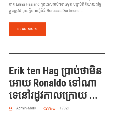
បាន Erling Haaland ក្នុង​ពេល​ឆាប់​ៗ​ខាង​មុខ បន្ទាប់​ពី​និយាយ​​តម្លៃ​
ខ្លួន​ត្រូវ​ជាមួយ​ក្លឹប​អាល្លឺម៉ង់ Borussia Dortmund ...
READ MORE
Erik ten Hag ប្រាប់ថាមិន
អោយ Ronaldo ទៅណា
ទេនៅរដូវកាលក្រោយ ...
Admin-Mark
17821
View