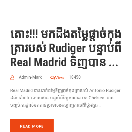
តោះ!!! មកដឹងតម្លៃផ្តាច់កុង
ត្រារបស់ Rudiger បន្ទាប់ពី
Real Madrid ទិញបាន ...
Admin-Mark
18450
View
Real Madrid បាន​​ដាក់​តម្លៃ​ទិញ​ផ្ដាច់​កុងត្រា​​របស់ Antonio Rudiger
ដល់​ទៅ​៣៤០​​លាន​ផោន​ បន្ទាប់​​ពី​ខ្សែ​ការពារ​របស់ Chelsea បាន​
បញ្ចប់​ការ​ផ្លាស់​មក​កាន់​ប្រទេស​អេស្ប៉ាញ​កាល​ពី​ថ្ងៃ​អង្គារ ...
READ MORE