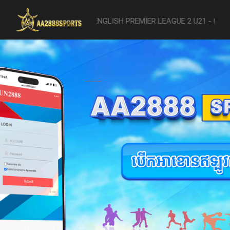
ading U21" [ENGLISH PREMIER LEAGUE 2 U21 - 04/22] was abandoned a