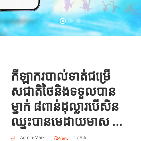
កីឡាករ​បាល់ទាត់ជម្រើ
សជាតិថៃនិងទទួលបាន​
ម្នាក់ ៨ពាន់ដុល្លារបើសិន
ឈ្នះបានមេដាយមាស ...
Admin-Mark
17765
View