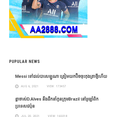
PUPULAR NEWS
Messi ​ទៅ​ដល់​បាសេឡូណា ​ត្រៀម​យក​ប៊ិច​ចុះ​កុងត្រា​ថ្មី​ហើយ​
AUG 6, 2021
VIEW: 173457
ខ្លា​ចាស់D.Alves ​នឹង​ដឹក​នាំ​កូន​ក្រុម​Brazil ​នៅ​អូឡាំពិក​
ប្រទេស​ជប៉ុន​
JUL 20, 2021
VIEW: 165018