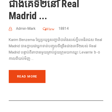
ជាង​គេ​​ទី​២នៅ Real
Madrid ...
Admin-Mark
18814
View
Karim Benzema ខ្សែ​ប្រយុទ្ធសញ្ជាតិបារាំងរបស់ក្លឹបអធិរាជស Real
Madrid បានក្លាយ​ជា​​អ្នក​ទាត់​បញ្ចូល​ទី​ច្រើន​ជាង​គេ​ទី​២​របស់ Real
Madrid បន្ទាប់​ពី​រក​បាន​មួយ​គ្រាប់​ជួយ​ក្រុម​យក​ឈ្នះ Levante ៦-០
កាល​ពី​យប់​មិញ ...
READ MORE