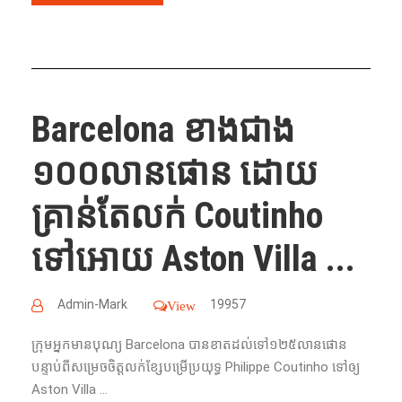
Barcelona ខាងជាង
១០០លានផោន ដោយ
គ្រាន់តែលក់ Coutinho
ទៅអោយ Aston Villa ...
Admin-Mark
19957
View
ក្រុមអ្នកមានបុណ្យ Barcelona បាន​ខាត​ដល់​ទៅ​១២៥​លាន​ផោន
បន្ទាប់​ពី​សម្រេច​ចិត្ត​លក់​ខ្សែ​បម្រើ​ប្រយុទ្ធ Philippe Coutinho ទៅ​ឲ្យ
Aston Villa ...