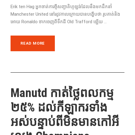
Erik ten Hag អ្នកចាត់ការថ្មីសញ្ជាតិហូឡង់ដែលនឹងមកដឹកនាំ
Manchester United នៅរដូវកាលក្រោយបានបង្ហើបថា រូបគាត់និង
អោយ Ronaldo ចាកចេញពីទឹកដី Old Trafford ឡើយ ...
READ MORE
Manutd កាត់ថ្លៃពលកម្ម
២៥% ដល់កីឡាករទាំង
អស់បន្ទាប់ពីមិនមានកៅអី