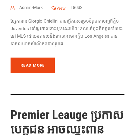
Admin-Mark
18033
View
ខ្សែការពារ​ Giorgio Chiellini បាន​ធ្វើ​ការ​សម្រេច​ចិត្ត​ចាកចេញ​ពី​ក្លឹប​
Juventus នៅ​រដូវកាល​ខាង​មុខ​នេះ​ហើយ​ ខណៈ​កំពុង​គិត​គូរ​ទៅ​លេង​
នៅ​ MLS ដោយ​មក​ទល់​នឹង​ពេល​នេះ​មាន​ក្លឹប​ Los Angeles បាន​
ទាក់ទង​ដាក់​សំណើ​ចង់​បាន​រូប​គេ​ ...
READ MORE
Premier Leauge ប្រកាស​
បេក្ខជន​ ​អាច​ឈ្នះ​ពាន​