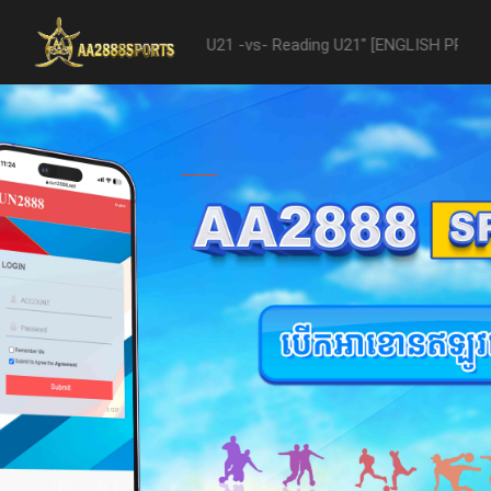
"Nottingham Forest U21 -vs- Reading U21" [ENGLISH PREMIER LEAGUE 