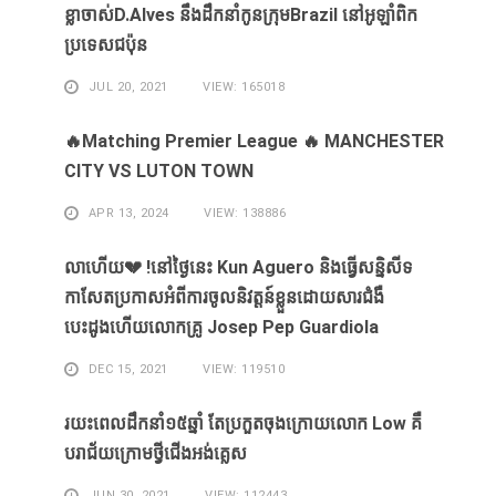
ខ្លា​ចាស់D.Alves ​នឹង​ដឹក​នាំ​កូន​ក្រុម​Brazil ​នៅ​អូឡាំពិក​
ប្រទេស​ជប៉ុន​
JUL 20, 2021
VIEW: 165018
🔥Matching Premier League 🔥 MANCHESTER
CITY VS LUTON TOWN
APR 13, 2024
VIEW: 138886
លាហេីយ💔 !នៅថ្ងៃនេះ Kun Aguero និងធ្វេីសន្និសីទ
កាសែតប្រកាសអំពីការចូលនិវត្តន៍ខ្លួនដោយសារ​ជំងឺ​
បេះដូងហេីយលោកគ្រូ Josep Pep Guardiola
DEC 15, 2021
VIEW: 119510
រយះពេលដឹកនាំ១៥​ឆ្នាំ ​តែ​ប្រកួត​ចុង​ក្រោយ​លោក Low ​គឺ​
បរាជ័យ​ក្រោម​ថ្វី​ជើង​អង់គ្លេស​
JUN 30, 2021
VIEW: 112443