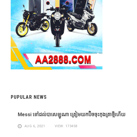
PUPULAR NEWS
Messi ​ទៅ​ដល់​បាសេឡូណា ​ត្រៀម​យក​ប៊ិច​ចុះ​កុងត្រា​ថ្មី​ហើយ​
AUG 6, 2021
VIEW: 173458