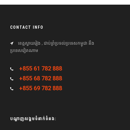
CONTACT INFO
ខេត្តស្វាយរៀង , ជាប់ព្រំប្រទល់ប្រទេសកម្ពុជា នឹង
ប្រទេសវៀតណាម
+855 61 782 888
+855 68 782 888
+855 69 782 888
បណ្តាញសង្គមទំនាក់ទំនង: