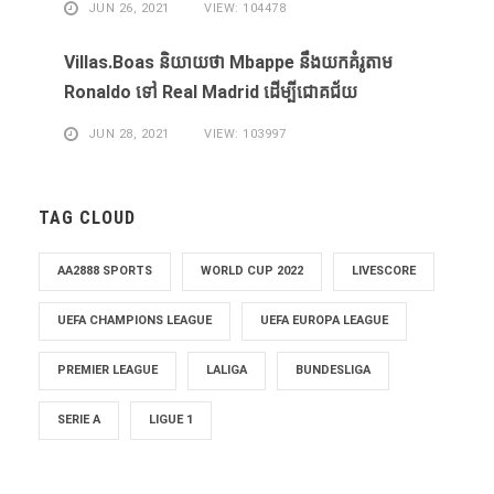
JUN 26, 2021
VIEW: 104478
Villas.Boas និយាយ​ថា Mbappe ​នឹង​យក​គំរូ​តាម
Ronaldo ​ទៅ Real Madrid ​ដើម្បី​ជោគជ័យ​
JUN 28, 2021
VIEW: 103997
TAG CLOUD
AA2888 SPORTS
WORLD CUP 2022
LIVESCORE
UEFA CHAMPIONS LEAGUE
UEFA EUROPA LEAGUE
PREMIER LEAGUE
LALIGA
BUNDESLIGA
SERIE A
LIGUE 1