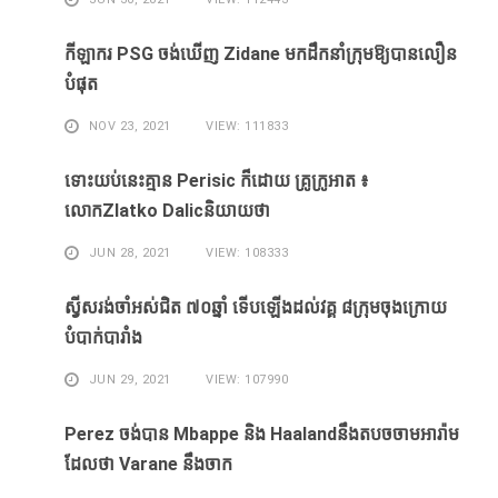
កីឡាករ PSG ​ចង់​ឃើញ​ Zidane ​មក​ដឹក​នាំ​ក្រុម​ឱ្យ​បាន​លឿន​
បំផុត​
NOV 23, 2021
VIEW: 111833
ទោះ​យប់​នេះ​គ្មាន Perisic ក៏​ដោយ​ គ្រូ​ក្រូអាត ៖​
លោកZlatko Dalicនិយាយថា
JUN 28, 2021
VIEW: 108333
ស្វីសរង់​ចាំ​អស់​ជិត ៧០ឆ្នាំ ទើប​ឡើង​ដល់​វគ្គ​ ៨ក្រុម​ចុង​ក្រោយ​
បំបាក់បារាំង
JUN 29, 2021
VIEW: 107990
Perez ចង់​បាន​ Mbappe និង​ Haaland​នឹង​​តបចចាមអារ៉ាម​
ដែល​ថា Varane នឹង​ចាក