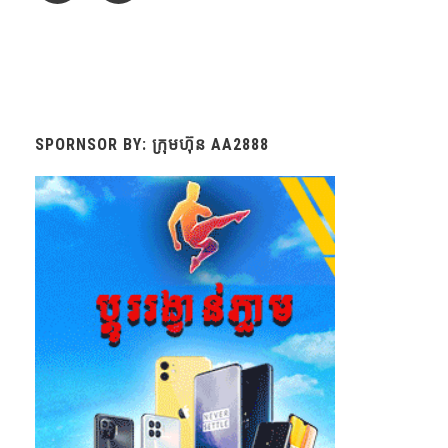
SPORNSOR BY: ក្រុមហ៊ុន AA2888