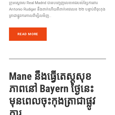
ក្រុមស្តេចស Real Madrid បាន​បញ្ចេញ​លេខ​អាវ​របស់​ខ្សែ​ការពារ​
Antonio Rudiger នឹង​ពាក់​ហើយ​​គឺ​ពាក់​អាវ​លេខ​ ២២ បន្ទាប់​ពី​ចុះ​កុង
ត្រា​ជា​ផ្លូវការកាលពីម្សិលមិញ...
READ MORE
Mane នឹង​​ធ្វើតេស្ត​សុខ
ភាព​នៅ​ Bayern ថ្ងៃនេះ​
មុន​ពេល​ចុះ​កុងត្រា​ជា​ផ្លូវ
ការ​ ...