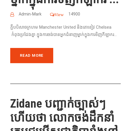
Admin-Mark
14900
View
ក្លឹបបិសាចក្រហម​ Manchester United និងតោខៀវ​ Chelsea
កំពុងប្រជែងគ្នា ក្នុងការចង់បានអ្នកជំនាញម្នាក់ក្នុងការទិញកីឡាករ​...
READ MORE
Zidane បញ្ជាក់​ច្បាស់​ៗ​
ហើយ​ថា​ លោកចង់​ដឹក​នាំ​