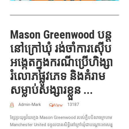
Mason Greenwood បន្ត​
នៅ​ក្រៅ​ឃុំ​ រង់​ចាំ​ការ​ស៊ើប​
អង្កេត​ក្នុងករណី​ប្រើ​ហិង្សា​
រំលោភ​ផ្លូវភេទ​ និង​គំរាម​
សម្លាប់​សង្សារ​ខ្លួន​ ...
Admin-Mark
13187
View
ខ្សែ​ប្រយុទ្ធវ័យក្មេង​ Mason Greenwood របស់ក្លឹបបិសាចក្រហម
Manchester United ​ទទួល​បាន​សិទ្ធិ​នៅ​ក្រៅ​ឃុំ​ជា​បណ្ដោះ​អាសន្ន​