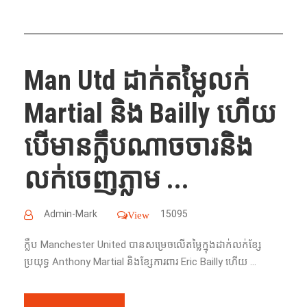
Man Utd ដាក់​តម្លៃ​លក់​
Martial និង​ Bailly ហើយ ​
បើមានក្លឹបណាចចារនិង
លក់ចេញភ្លាម ...
Admin-Mark
15095
View
ក្លឹប​ Manchester United បាន​សម្រេច​លើ​តម្លៃ​ក្នុង​ដាក់​លក់​ខ្សែ​
ប្រយុទ្ធ​ Anthony Martial និង​ខ្សែ​ការពារ​ Eric Bailly ហើយ​ ...