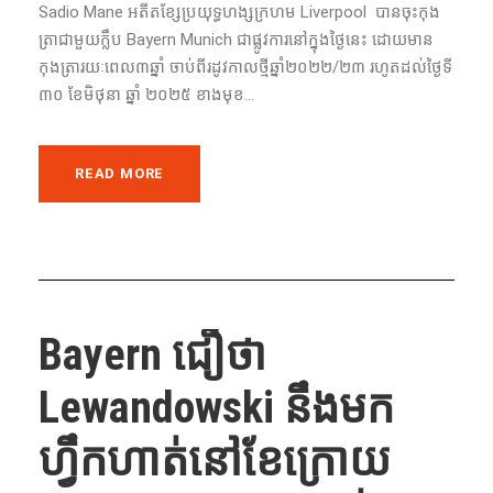
Sadio Mane អតីតខ្សែ​ប្រយុទ្ធហង្សក្រហម Liverpool​ បាន​ចុះ​កុង
ត្រា​ជា​មួយ​ក្លឹប​ Bayern Munich ជា​ផ្លូវការ​នៅ​ក្នុង​ថ្ងៃ​នេះ​ ដោយ​មាន​
កុងត្រា​រយៈពេល​៣ឆ្នាំ ចាប់ពី​រដូវកាល​ថ្មី​ឆ្នាំ​២០២២/២៣ រហូត​ដល់​ថ្ងៃ​ទី​
៣០ ខែ​មិថុនា​ ឆ្នាំ ២០២៥ ខាង​មុខ​...
READ MORE
Bayern ជឿថា​
Lewandowski នឹង​មក​
ហ្វឹកហាត់​នៅ​ខែ​ក្រោយ​