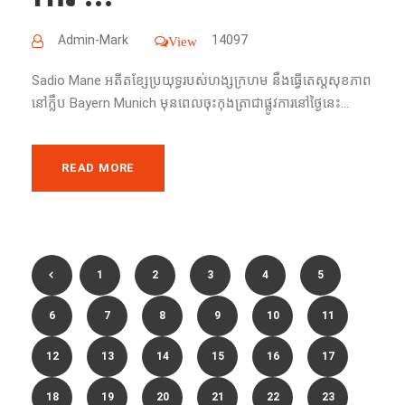
Admin-Mark
14097
View
Sadio Mane អតីតខ្សែ​ប្រយុទ្ធរបស់​ហង្សក្រហម នឹង​ធ្វើតេស្ត​សុខភាព​
នៅ​ក្លឹប​ Bayern Munich មុន​ពេល​ចុះ​កុងត្រា​ជា​ផ្លូវការ​នៅថ្ងៃនេះ...
READ MORE
1
2
3
4
5
6
7
8
9
10
11
12
13
14
15
16
17
18
19
20
21
22
23