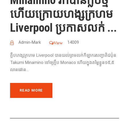
Minamino រក​បាន​ក្លឹបថ្មី
ហើយក្រោយហង្សក្រហម
Liverpool ប្រកាស​លក់​ ...
Admin-Mark
14009
View
ក្លឹបហង្សក្រហម Liverpool បាន​យល់​ព្រម​លក់​កីឡាករ​សញ្ជាតិ​ជប៉ុន
Takumi Minamino ទៅ​ឲ្យ​ក្លឹប Monaco ហើយ​​ក្នុង​តម្លៃ​ខ្លួន​១៥,៥​​
លាន​ផោន...
READ MORE