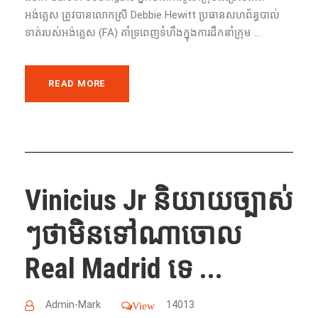
អង់គ្លេស​ ត្រូវ​បាន​លោក​ស្រី​ Debbie Hewitt ប្រធាន​សហព័ន្ធ​បាល់
ទាត់​របស់​អង់គ្លេស​ (FA) គាំទ្រពេញទំហឹង​​ក្នុងការ​ដឹកនាំ​ក្រុម ...
READ MORE
Vinicius Jr និយាយ​ច្បាស់​
ៗ​ថា​មិនទៅណាចោល
Real Madrid ទេ ...
Admin-Mark
14013
View