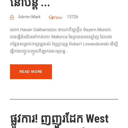
នៅ​បន្ត​ ...
Admin-Mark
13726
View
លោក​ Hasan Salihamidzic នាយក​កីឡា​ក្លឹប​ Bayern Munich
បាន​ធ្វើ​ដំណើរ​ទៅកាន់កោះ​ Mallorca​ នៃ​ប្រទេស​អេស្ប៉ាញ​ ដែល​ជា​
កន្លែង​សម្រាក​កម្សាន្ត​របស់​ ខ្សែ​ប្រយុទ្ធ​ Robert Lewandowski ដើម្បី​
ធ្វើ​ការ​បញ្ចុះ​បញ្ចូល​កីឡាករ​នេះ​ឲ្យ​បន្ត...
READ MORE
ផ្លូវការ​! ញញួរដែក West