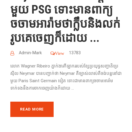
មួយ​ PSG ទោះ​មាន​ពាក្យ​
ចចាមអារ៉ាម​ថាក្លឹបនិងលក់
រូបគេចេញក៏ដោយ​ ...
Admin-Mark
13783
View
លោក​ Wagner Ribeiro ភ្នាក់ងារ​កីឡាករ​របស់​ខ្សែ​ប្រយុទ្ធសញ្ជាតិប្រេ
ស៊ីល​ Neymar បានបញ្ជាក់ថា Neymar គឺ​ច្បាស់​លាស់​គឺ​ចង់​បន្ត​នៅ​ជា​
មួយ​ Paris Saint Germain ទៀត​​ ទោះ​ជា​មាន​ពាក្យ​ចចាមអារ៉ាម​
ទាក់ទង​នឹង​ការ​ចាក​ចេញ​យ៉ាង​ក៏​ដោយ​ ...
READ MORE