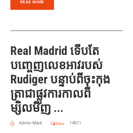
READ MORE
Real Madrid ទើប​តែ​
បញ្ចេញ​លេខ​អាវ​របស់​
Rudiger បន្ទាប់​ពី​ចុះ​កុង
ត្រា​ជា​ផ្លូវការ​កាលពី
ម្សិលមិញ ...
Admin-Mark
14011
View