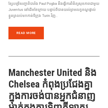
ខ្សែ​បម្រើសញ្ជាតិបារាំង Paul Pogba នឹង​ធ្វើ​ការ​ពិនិត្យ​សុខភាព​ជាមួយ​
Juventus នៅ​ដើម​ខែ​ក្រោយ បន្ទាប់​ពី​បាន​យល់​ព្រម​​លក្ខខណ្ឌ​ផ្ទាល់​
ខ្លួន​ត្រលប់​មក​កាន់​ទីក្រុង Turin វិញ...
READ MORE
Manchester United និង
Chelsea កំពុងប្រជែងគ្នា
ក្នុងការចង់បានអ្នកជំនាញ
ម្នាក់ក្នុងការទិញកីឡាករ​ ...