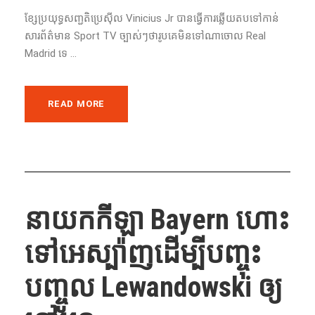
ខ្សែ​ប្រយុទ្ធ​សញ្ជតិប្រេស៊ីល Vinicius Jr បាន​ធ្វើ​ការ​ឆ្លើយ​តប​ទៅ​កាន់​
សារព័ត៌មាន​ Sport TV ច្បាស់ៗថារូបគេមិនទៅណាចោល Real
Madrid ទេ​ ...
READ MORE
នាយក​កីឡា​ Bayern ហោះ
ទៅ​អេស្ប៉ាញដើម្បី​បញ្ចុះ​
បញ្ចូល​ Lewandowski ឲ្យ​