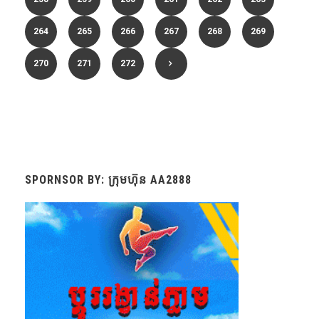
264
265
266
267
268
269
270
271
272
SPORNSOR BY: ក្រុមហ៊ុន AA2888