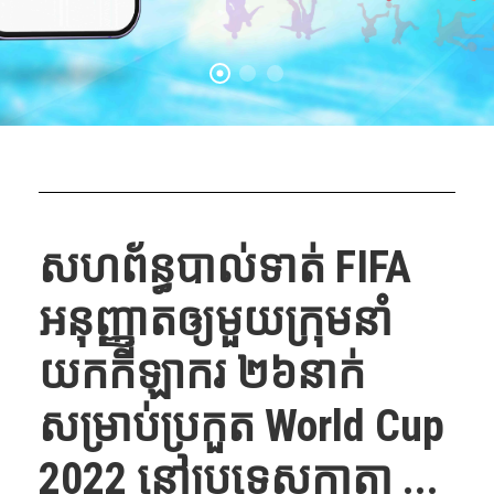
សហព័ន្ធបាល់ទាត់​ FIFA
អនុញ្ញាត​ឲ្យ​មួយ​ក្រុម​នាំ​
យក​កីឡាករ​ ២៦នាក់​
សម្រាប់​ប្រកួត​ World Cup
2022 នៅប្រទេសកាតា ...