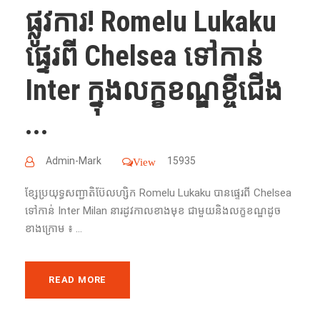
ផ្លូវការ! Romelu Lukaku
ផ្ទេរពី Chelsea ទៅកាន់
Inter ក្នុងលក្ខខណ្ឌខ្ចីជើង
...
Admin-Mark
15935
View
ខ្សែប្រយុទ្ធសញ្ជាតិប៊ែលហ្សិក Romelu Lukaku បានផ្ទេរពី Chelsea
ទៅកាន់ Inter Milan នារដូវកាលខាងមុខ ជាមួយនិងលក្ខខណ្ឌដូច
ខាងក្រោម ៖ ...
READ MORE