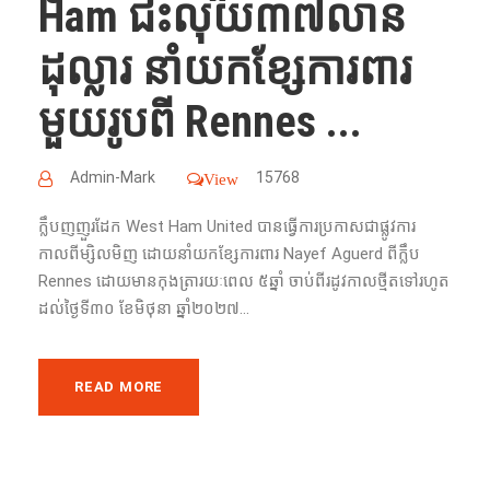
Ham ជះលុយ​៣៧លាន​
ដុល្លារ​ នាំ​យក​ខ្សែការពារ​
មួយ​រូប​ពី​ Rennes ...
Admin-Mark
15768
View
ក្លឹប​ញញួរដែក West Ham United បាន​ធ្វើ​ការ​ប្រកាស​ជា​ផ្លូវការ​
កាលពីម្សិលមិញ ​ដោយ​នាំ​យក​ខ្សែការពារ​ Nayef Aguerd ពី​ក្លឹប​
Rennes ដោយ​មាន​កុងត្រា​រយៈពេល​ ៥ឆ្នាំ​ ចាប់​ពី​រដូវកាល​ថ្មី​តទៅ​រហូត​
ដល់​ថ្ងៃ​ទី​៣០ ខែ​មិថុនា​ ឆ្នាំ​២០២៧...
READ MORE