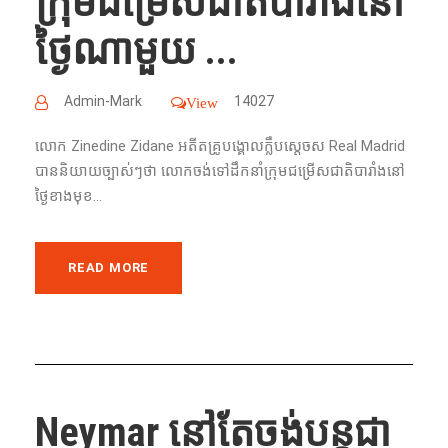
ក្រុម​ជម្រើស​ជាតិ​បារាំងនៅ
ថ្ងៃណាមួយ ...
Admin-Mark
14027
View
លោក​ Zinedine Zidane អតីត​គ្រូ​បង្គោល​ក្លឹបស្តេចស​ Real Madrid
បាន​និយាយ​​ច្បាស់ៗ​ថា​ លោក​ចង់​ទៅ​ដឹក​នាំ​ក្រុម​ជម្រើសជាតិ​បារាំងនៅ
ថ្ងៃខាងមុខ​...
READ MORE
Neymar នៅ​តែ​ចង់​បន្ត​ជា​