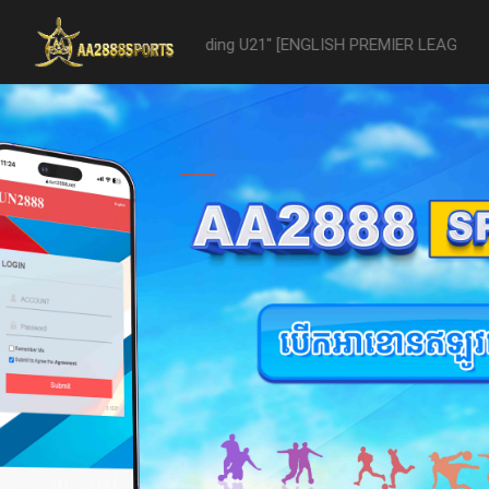
U21 -vs- Reading U21" [ENGLISH PREMIER LEAGUE 2 U21 - 04/22] was 