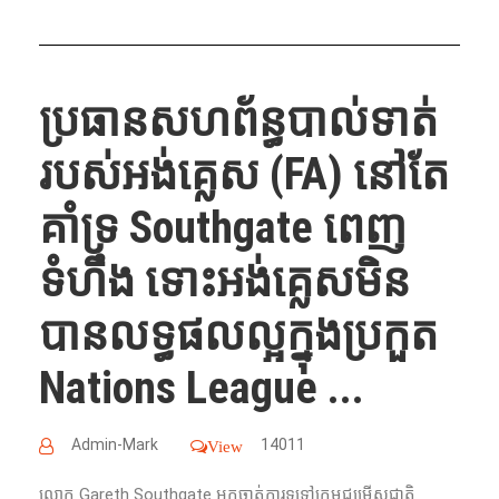
ប្រធាន​សហព័ន្ធ​បាល់ទាត់​
របស់​អង់គ្លេស​ (FA) នៅតែ
គាំទ្រ Southgate ពេញ
ទំហឹង ទោះ​​អង់គ្លេស​មិន​​
បាន​លទ្ធផល​ល្អ​ក្នុង​ប្រកួត​
Nations League ...
Admin-Mark
14011
View
លោក​ Gareth Southgate អ្នក​ចាត់ការ​ទូទៅក្រុម​ជម្រើសជាតិ​