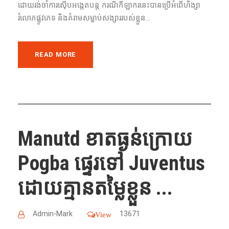
ដោយ​រង់ចាំ​ការ​ស៊ើបអង្កេត​បន្ត​ ករណី​កីឡាករ​នេះ​បាន​ប្រើ​អំពើ​ហិង្សា​
រំលោភ​ផ្លូវ​ភេទ​ និង​គំរាម​សម្លាប់​សង្សារ​របស់​ខ្លួន...
READ MORE
Manutd ខាតធ្ងន់ក្រោយ
Pogba ផ្ទេរទៅ Juventus
ដោយគ្មានតម្លៃខ្លួន ...
Admin-Mark
13671
View