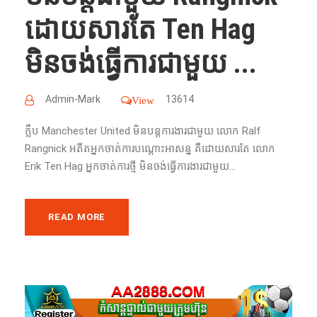
ដោយ​សារ​តែ​ Ten Hag
មិន​ចង់​ធ្វើ​ការ​ជា​មួយ​ ...
Admin-Mark
13614
View
ក្លឹប​ Manchester United មិន​បន្ត​ការងារ​ជា​មួយ​ លោក​ Ralf
Rangnick អតីត​អ្នកចាត់ការ​បណ្ដោះ​អាសន្ន​ ​គឺ​ដោយ​សារ​តែ​ លោក​
Erik Ten Hag អ្នកចាត់ការ​ថ្មី​ មិន​ចង់​ធ្វើ​ការងារ​ជា​មួយ​...
READ MORE