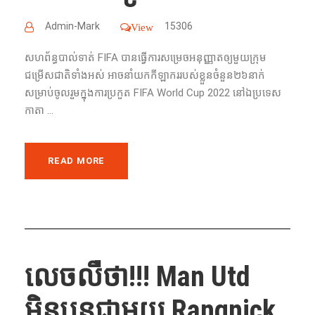
Admin-Mark
15306
View
សហព័ន្ធបាល់ទាត់ FIFA បាន​ធ្វើ​ការ​សម្រេច​អនុញ្ញាត​ឲ្យ​មួយ​ក្រុម​
ជម្រើស​ជាតិទាំងអស់​ អាចនាំ​យក​កីឡាករ​របស់​ខ្លួន​ចំនួន​២៦នាក់​
សម្រាប់​ចូល​រួម​ក្នុង​ការ​ប្រកួត​ FIFA World Cup 2022 នៅ​ឯ​ប្រទេស​
កាតា​ ...
READ MORE
លេចលឺថា!!! Man Utd
មិន​បន្ត​ជា​មួយ​ Rangnick