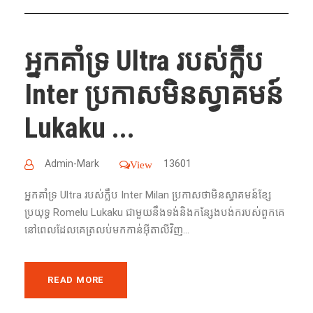
អ្នក​គាំទ្រ Ultra របស់​ក្លឹប​
Inter ប្រកាសមិនស្វាគមន៍
Lukaku ...
Admin-Mark
13601
View
អ្នក​គាំទ្រ Ultra របស់​ក្លឹប​ Inter Milan ប្រកាសថាមិន​​ស្វាគមន៍​ខ្សែ​
ប្រយុទ្ធ Romelu Lukaku ​ជាមួយ​នឹង​ទង់​និង​កន្សែង​បង់ក​​របស់​ពួក​គេ​ ​
នៅ​ពេល​ដែល​​គេ​ត្រលប់​មក​កាន់​អ៊ីតាលី​វិញ...
READ MORE