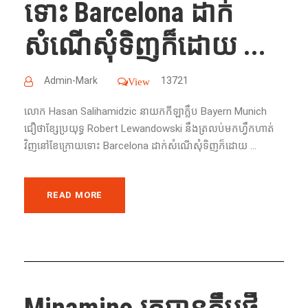
ទោះ​ Barcelona ដាក់​
សំណើ​សុំ​ទិញក៏ដោយ ...
Admin-Mark
13721
View
លោក​ Hasan Salihamidzic នាយក​កីឡា​ក្លឹប​ Bayern Munich
ជឿថា​ខ្សែ​ប្រយុទ្ធ​ Robert Lewandowski នឹង​ត្រលប់​មក​ហ្វឹកហាត់​
វិញ​នៅ​ខែ​ក្រោយ​ទោះ​ Barcelona ដាក់​សំណើ​សុំ​ទិញក៏ដោយ ...
READ MORE