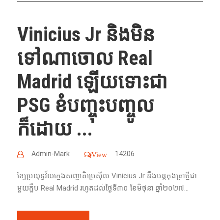
Vinicius Jr និងមិន
ទៅណាចោល Real
Madrid ឡើយទោះ​ជា​
PSG ខំ​បញ្ចុះបញ្ចូល​
ក៏ដោយ ...
Admin-Mark
14206
View
ខ្សែ​ប្រយុទ្ធវ័យក្មេងសញ្ជាតិប្រេស៊ីល Vinicius Jr នឹង​បន្ត​កុងត្រា​ថ្មី​ជា​
មួយ​ក្លឹប​ Real Madrid រហូត​ដល់​ថ្ងៃ​ទី​៣០ ខែ​មិថុនា​ ឆ្នាំ​២០២៧...