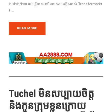
២០២២/២៣ នៅ​ឡើយ​ នេះ​បើ​យោង​តាម​ស្ថិត​របស់​ Transfermarkt
៖ ...
READ MORE
Tuchel មិនសប្បាយចិត្ត
និងកូនក្រុមខ្លួនក្រោយ