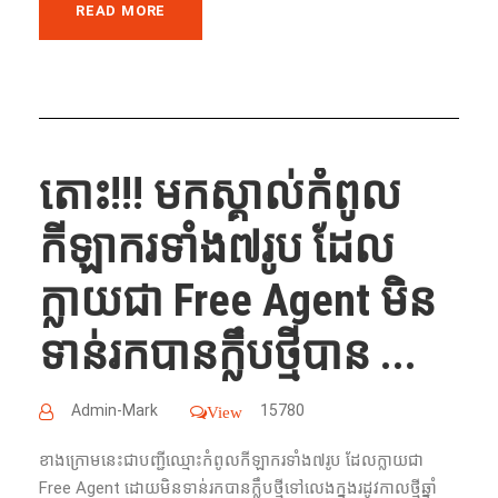
READ MORE
តោះ!!! មកស្គាល់កំពូល​
កីឡាករ​ទាំង​៧រូប​ ដែល​
ក្លាយ​ជា​ Free Agent មិន​
ទាន់​រក​បាន​ក្លឹប​ថ្មី​បាន ...
Admin-Mark
15780
View
ខាង​ក្រោម​នេះ​ជាបញ្ជីឈ្មោះ​កំពូល​កីឡាករ​ទាំង​៧រូប​ ដែល​ក្លាយជា
Free Agent ដោយ​មិន​ទាន់​រក​បាន​ក្លឹប​ថ្មី​ទៅ​លេង​ក្នុង​រដូវកាល​ថ្មី​ឆ្នាំ​