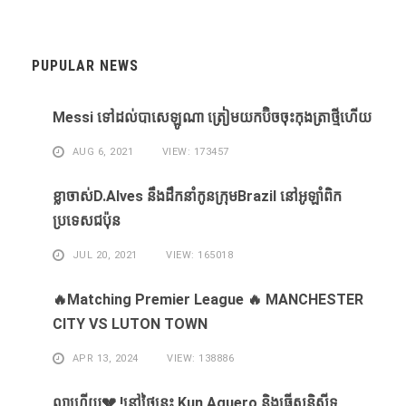
PUPULAR NEWS
Messi ​ទៅ​ដល់​បាសេឡូណា ​ត្រៀម​យក​ប៊ិច​ចុះ​កុងត្រា​ថ្មី​ហើយ​
AUG 6, 2021
VIEW: 173457
ខ្លា​ចាស់D.Alves ​នឹង​ដឹក​នាំ​កូន​ក្រុម​Brazil ​នៅ​អូឡាំពិក​
ប្រទេស​ជប៉ុន​
JUL 20, 2021
VIEW: 165018
🔥Matching Premier League 🔥 MANCHESTER
CITY VS LUTON TOWN
APR 13, 2024
VIEW: 138886
លាហេីយ💔 !នៅថ្ងៃនេះ Kun Aguero និងធ្វេីសន្និសីទ