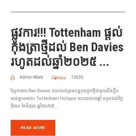
ផ្លូវការ!!! Tottenham ផ្តល់
កុងត្រាថ្មីដល់ Ben Davies
រហូត​ដល់​ឆ្នាំ​២០២៥ ...
Admin-Mark
13633
View
ខ្សែ​ការពារ​ Ben Davies បាន​យល់ព្រមបន្ត​កុងត្រា​ថ្មី​ជា​មួយ​នឹង​ក្លឹប
មាន់ខ្នាយមាស​​ Tottenham Hotspur រយះពេល​៣ឆ្នាំ​ រហូត​ដល់​ថ្ងៃ​
ទី​៣០ ខែ​មិថុនា​ ឆ្នាំ​២០២៥...
READ MORE