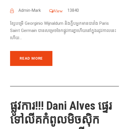
Admin-Mark
13840
View
ខ្សែបម្រើ​ Georginio Wijnaldum និងក្លឹប​អ្នកមានបារាំង Paris
Saint Germain​ បាន​សម្រេច​ចែក​ផ្លូវការ​គ្នា​ហើយនៅ​ក្នុង​​រដូវកាល​នេះ
ហើយ...
READ MORE
ផ្លូវការ!!! Dani Alves ផ្ទេរ
ទៅលីគកំពូលមិចស៊ិក