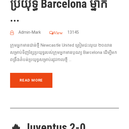
ប្រយុទ្ធ Barcelona ម្នាក់
...
Admin-Mark
13145
View
ក្រុមអ្នកមានជាន់ថ្មី Newcastle United ត្រៀមជះលុយ ២០លាន
សម្រាប់ទិញខ្សែប្រយុទ្ធរបស់ក្រុមអ្នកមានបុណ្យ Barcelona ដើម្បីមក
ពង្រឹងតំបន់ប្រយុទ្ធសម្រាប់រដូវកាលថ្មី ...
READ MORE
🔥 Juventus 2-0