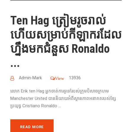
Ten Hag ត្រៀមរូចរាល់
ហើយសម្រាប់កីឡាករដែល
ហ្នឹងមកជំនួស Ronaldo
...
Admin-Mark
13936
View
លោក​ Erik ten Hag អ្នកចាត់ការទូទៅ​របស់​ក្រុម​បិសាច​ក្រហម​
Manchester United បាន​និយាយ​អំពី​ស្ថាន​ភាព​អនាគត​របស់​ខ្សែ​
ប្រយុទ្ធ​ Cristiano Ronaldo ...
READ MORE