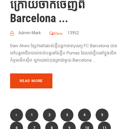
ក្រោយចាកចេញពី
Barcelona ...
Admin-Mark
13952
View
Dani Alves ខ្សែការពារ​របស់ក្លឹបអ្នកមានបុណ្យ FC Barcelona បាន​
ទៅ​បន្ត​អាជីព​​បាល់ទាត់​បន្ត​នៅ​ឯ​ក្លឹប​ Pumas ដែល​ជា​ក្លឹប​នៅ​ក្នុង​លីគ​
កំពូល​មិកស៊ិក​ ក្រោយ​ចប់​កុងត្រាជាមួយ Barcelona ...
READ MORE
1
2
3
4
5
6
7
8
9
10
11