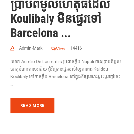
ប្រាប់ពីមូលហេតុធំដែល
Koulibaly មិនផ្ទេរទៅ
Barcelona ...
Admin-Mark
14416
View
លោក​ Aurelio De Laurentiis ប្រធាន​ក្លឹប​ Napoli​ បាន​ប្រាប់ពីមូល
ហេតុចំពោះ​ការ​បរាជ័យ​ ជុំ​វិញ​ការ​ផ្ទេរ​របស់​ខ្សែ​ការពារ​ Kalidou
Koulibaly ទៅ​កាន់​ក្លឹប​ Barcelona នៅ​ក្នុង​ទីផ្សារ​ដោះ​ដូរ​ រដូវ​ក្តៅ​នេះ​
...
READ MORE