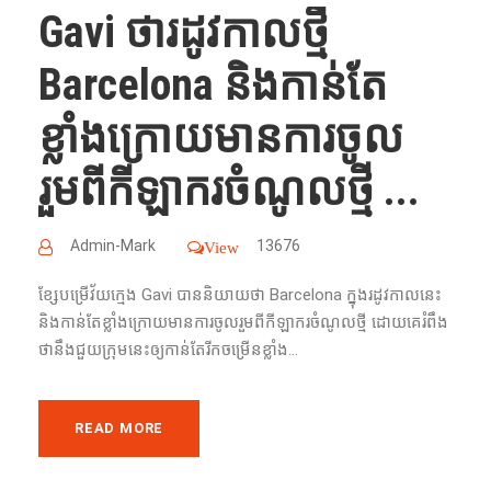
Gavi ថារដូវកាលថ្មី
Barcelona និងកាន់តែ
ខ្លាំងក្រោយមានការចូល
រួមពីកីឡាករចំណូលថ្មី ...
Admin-Mark
13676
View
ខ្សែ​បម្រើ​វ័យ​ក្មេង​ Gavi បាន​និយាយ​ថា​ Barcelona ក្នុង​រដូវកាល​នេះ​
និងកាន់តែខ្លាំងក្រោយមានការចូលរួមពីកីឡាករចំណូលថ្មី ដោយ​គេ​រំពឹង​
ថា​នឹង​ជួយ​ក្រុម​នេះ​ឲ្យ​កាន់​តែ​រីក​ចម្រើន​ខ្លាំង​...
READ MORE