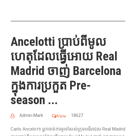
Ancelotti ប្រាប់ពីមូល
ហេតុដែលធ្វើអោយ Real
Madrid ចាញ់ Barcelona
ក្នុងការប្រកួត Pre-
season ...
Admin-Mark
18627
View
Carlo Ancelotti អ្នកចាត់ការទូទៅរបស់ក្រុមអធិរាជស Real Madrid