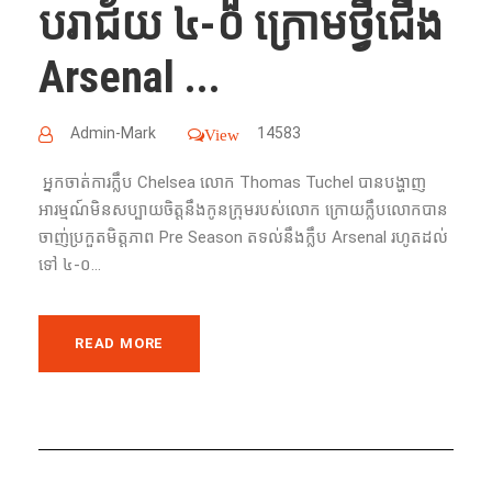
បរាជ័យ​ ៤-០ ក្រោមថ្វីជើង
Arsenal ...
Admin-Mark
14583
View
អ្នក​ចាត់ការ​ក្លឹប​ Chelsea លោក​ Thomas Tuchel បាន​បង្ហាញ​
អារម្មណ៍​មិន​សប្បាយ​ចិត្ត​នឹង​កូន​ក្រុម​របស់​លោក​ ក្រោយ​ក្លឹប​លោក​បាន​
ចាញ់​ប្រកួត​មិត្តភាព​ Pre Season តទល់នឹង​ក្លឹប​ Arsenal រហូត​ដល់​
ទៅ​ ៤-០...
READ MORE