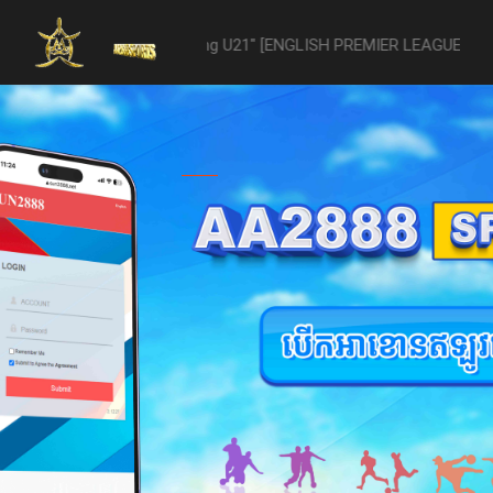
-vs- Reading U21" [ENGLISH PREMIER LEAGUE 2 U21 - 04/22] was aban