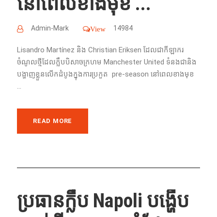
នៅពេលខាងមុខ​ ...
Admin-Mark
14984
View
Lisandro Martínez និង Christian Eriksen ដែលជាកីឡាករ
ចំណូលថ្មីដែល​ក្លឹបបិសាចក្រហម Manchester United ទំនងជានិង
បង្ហាញខ្លួនលើកដំបូងក្នុងការប្រកួត pre-season នៅពេលខាងមុខ
...
READ MORE
ប្រធានក្លឹប Napoli បង្ហើប