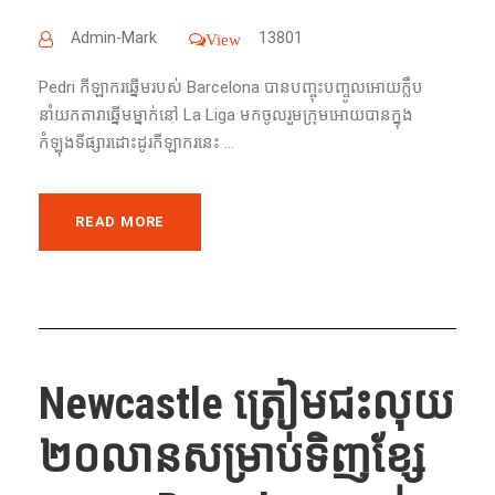
Admin-Mark
13801
View
Pedri កីឡាករឆ្នើមរបស់ Barcelona បានបញ្ចុះបញ្ចូលអោយក្លឹប
នាំយកតារាឆ្នើមម្នាក់នៅ La Liga មកចូលរួមក្រុមអោយបានក្នុង
កំឡុងទីផ្សារដោះដូរកីឡាករនេះ ...
READ MORE
Newcastle ត្រៀមជះលុយ
២០លានសម្រាប់ទិញខ្សែ