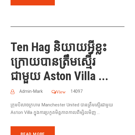
Ten Hag និយាយអ្វីខ្លះ
ក្រោយបានត្រឹមស្មើរ
ជាមួយ Aston Villa ...
Admin-Mark
14097
View
ក្រុមបិសាចក្រហម Manchester United បានត្រឹមស្មើរជាមួយ
Aston Villa ក្នុងការប្រកួតមិត្តភាពកាលពីម្សិលមិញ ...
READ MORE