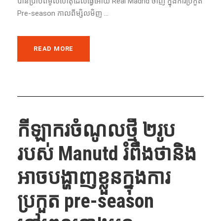
បានប្រាប់ពីមូលហេតុដែលធ្វើអោយ Real Madrid ចាញ់ ក្នុងការប្រកួត
Pre-season កាលពីម្សិលមិញ ...
READ MORE
កីឡាករចំណូលថ្មី ២រូប
របស់ Manutd រំពឹងថានិង
អាចបង្ហាញខ្លួនក្នុងការ
ប្រកួត pre-season