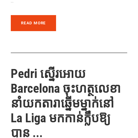
...
READ MORE
Pedri ស្នើរអោយ
Barcelona ចុះហត្ថលេខា
នាំយកតារាឆ្នើមម្នាក់នៅ
La Liga មកកាន់ក្លឹបឱ្យ
បាន ...