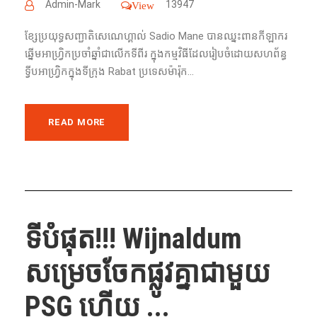
Admin-Mark
13947
View
ខ្សែប្រយុទ្ធសញ្ជាតិ​សេណេហ្គាល់​​ Sadio Mane បាន​ឈ្នះ​ពាន​​កីឡាករ​
ឆ្នើម​​អាហ្រ្វិកប្រចាំ​ឆ្នាំ​​​ជា​លើក​ទី​ពីរ​​​ ក្នុង​កម្មវិធី​ដែល​រៀបចំ​ដោយ​សហព័ន្ធ​
ទ្វីប​អាហ្រ្វិក​​ក្នុង​ទីក្រុង Rabat ប្រទេស​ម៉ារ៉ុក...
READ MORE
ទីបំផុត!!! Wijnaldum​
សម្រេចចែកផ្លូវគ្នាជាមួយ
PSG ហើយ​ ...