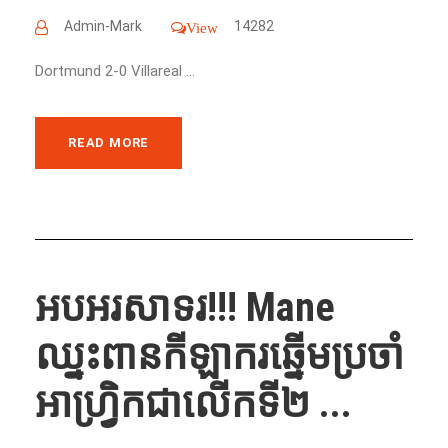
Admin-Mark
14282
View
Dortmund 2-0 Villareal ...
READ MORE
អបអរសាទរ!!! Mane
ឈ្នះពានកីឡាករ​ឆ្នើម​ប្រចាំ​
អាហ្រ្វិក​ជា​លើក​​ទី​២​ ...