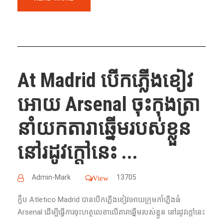
At Madrid បើកភ្លើងខៀវ
អោយ Arsenal ចុះកុងត្រា
នាំយកតារាឆ្នើមរបស់ខ្លួន
នៅរដូវក្តៅនេះ ...
Admin-Mark
13705
View
​ក្លឹប​ Atletico Madrid បាន​បើកភ្លើងខៀវអោយក្រុម​កាំភ្លើង​ធំ​
Arsenal ដើម្បី​ធ្វើ​ការ​ចុះ​ហត្ថ​លេខា​លើ​តារា​ឆ្នើម​របស់​ខ្លួន​ នៅរដូវក្តៅនេះ