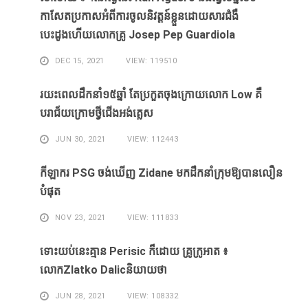
កាសែតប្រកាសអំពីការចូលនិវត្តន៍ខ្លួនដោយសារ​ជំងឺ​
បេះដូងហេីយលោកគ្រូ Josep Pep Guardiola
DEC 15, 2021
VIEW: 119510
រយះពេលដឹកនាំ១៥​ឆ្នាំ ​តែ​ប្រកួត​ចុង​ក្រោយ​លោក Low ​គឺ​
បរាជ័យ​ក្រោម​ថ្វី​ជើង​អង់គ្លេស​
JUN 30, 2021
VIEW: 112443
កីឡាករ PSG ​ចង់​ឃើញ​ Zidane ​មក​ដឹក​នាំ​ក្រុម​ឱ្យ​បាន​លឿន​
បំផុត​
NOV 23, 2021
VIEW: 111833
ទោះ​យប់​នេះ​គ្មាន Perisic ក៏​ដោយ​ គ្រូ​ក្រូអាត ៖​
លោកZlatko Dalicនិយាយថា
JUN 28, 2021
VIEW: 108332