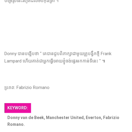
បម្រើរូបនេះរហូតដល់ចប់កុងត្រា ។
Donny បានបង្ហើបថា " គេបានជួបពិភាក្សាជាមួយគ្រូបង្វឹកថ្មី Frank
Lampard ហើយគាត់ជាអ្នកធ្វើអោយខ្ញុំចង់ផ្ទេរមកកាន់ទីនេះ " ៕
ប្រភព: Fabrizio Romano
KEYWORD:
Donny van de Beek, Manchester United, Everton, Fabrizio
Romano.