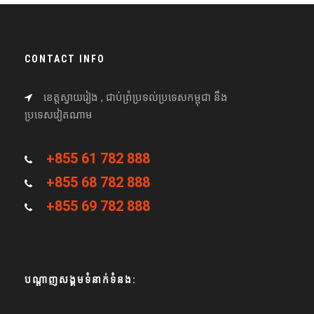
CONTACT INFO
ខេត្តស្វាយរៀង , ជាប់ព្រំប្រទល់ប្រទេសកម្ពុជា នឹង
ប្រទេសវៀតណាម
+855 61 782 888
+855 68 782 888
+855 69 782 888
បណ្តាញសង្គមទំនាក់ទំនង: