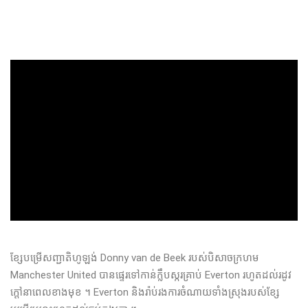
ខ្សែបម្រើសញ្ជាតិហូឡង់ Donny van de Beek របស់បិសាចក្រហម
Manchester United បានផ្ទេរទៅកាន់ក្លឹបស្ករគ្រាប់ Everton រហូតដល់រដូវ
ក្តៅនាពេលខាងមុខ ។ Everton និងរ៉ាប់រងការចំណាយទាំងស្រុងរបស់ខ្សែ