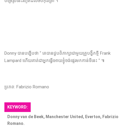
បម្រើរូបនេះរហូតដល់ចប់កុងត្រា ។
Donny បានបង្ហើបថា " គេបានជួបពិភាក្សាជាមួយគ្រូបង្វឹកថ្មី Frank
Lampard ហើយគាត់ជាអ្នកធ្វើអោយខ្ញុំចង់ផ្ទេរមកកាន់ទីនេះ " ៕
ប្រភព: Fabrizio Romano
KEYWORD:
Donny van de Beek, Manchester United, Everton, Fabrizio
Romano.