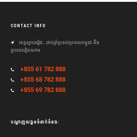
CONTACT INFO
ខេត្តស្វាយរៀង , ជាប់ព្រំប្រទល់ប្រទេសកម្ពុជា នឹង
ប្រទេសវៀតណាម
+855 61 782 888
+855 68 782 888
+855 69 782 888
បណ្តាញសង្គមទំនាក់ទំនង: