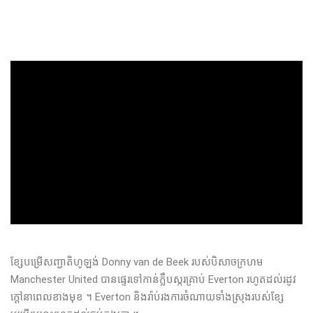
ខ្សែបម្រើសញ្ជាតិហូឡង់ Donny van de Beek របស់បិសាចក្រហម
Manchester United បានផ្ទេរទៅកាន់ក្លឹបស្ករគ្រាប់ Everton រហូតដល់រដូវ
ក្តៅនាពេលខាងមុខ ។ Everton និងរ៉ាប់រងការចំណាយទាំងស្រុងរបស់ខ្សែ