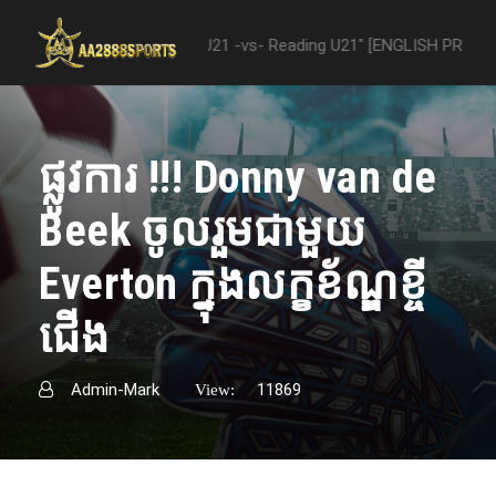
 "Nottingham Forest U21 -vs- Reading U21" [ENGLISH PREMIER LEAGUE
ផ្លូវការ !!! Donny van de
Beek ចូលរួមជាមួយ
Everton ក្នុងលក្ខខ័ណ្ឌខ្ចី
ជើង
Admin-Mark
11869
View: