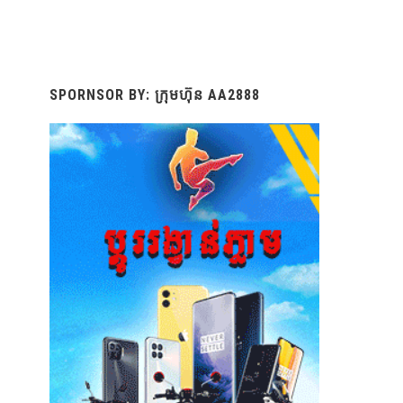
SPORNSOR BY: ក្រុមហ៊ុន AA2888