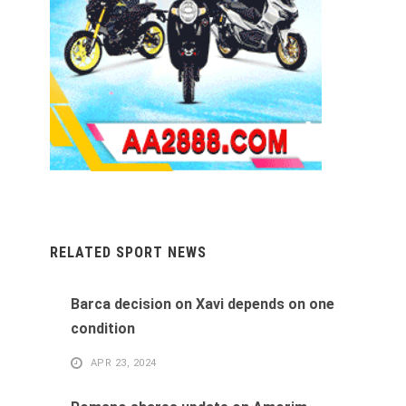
RELATED SPORT NEWS
Barca decision on Xavi depends on one
condition
APR 23, 2024