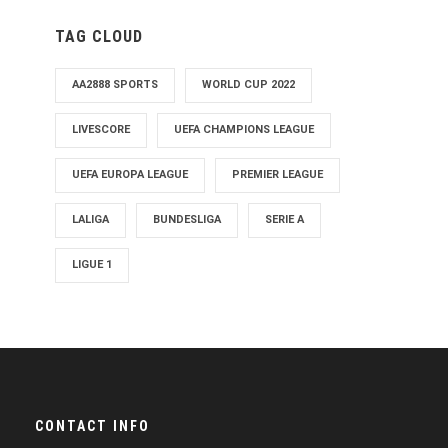
TAG CLOUD
AA2888 SPORTS
WORLD CUP 2022
LIVESCORE
UEFA CHAMPIONS LEAGUE
UEFA EUROPA LEAGUE
PREMIER LEAGUE
LALIGA
BUNDESLIGA
SERIE A
LIGUE 1
CONTACT INFO