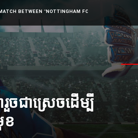
 BETWEEN "NOTTINGHAM FOREST U21 -VS- READING U2
រួចជាស្រេចដើម្បី
មុខ