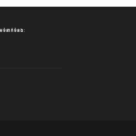
មទំនាក់ទំនង: