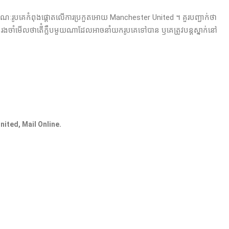
ណៈរូបគេកំពុងផ្តោតលើការប្រកួតអោយ Manchester United ។ គួរបញ្ជាក់ថា
ានតែរងចាំមើលថាតើំក្លឹបមួយណាដែលអាចនាំយករូបគេទៅបាន ឫគេត្រូវបន្តស្នាក់នៅ
ited, Mail Online.