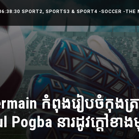
:30 SPORT2, SPORTS3 & SPORT4 -SOCCER -THE MATCH
rmain កំពុងរៀបចំកុងត្រា
ul Pogba នារដូវក្តៅខាង