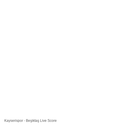
Kayserispor - Beşiktaş Live Score