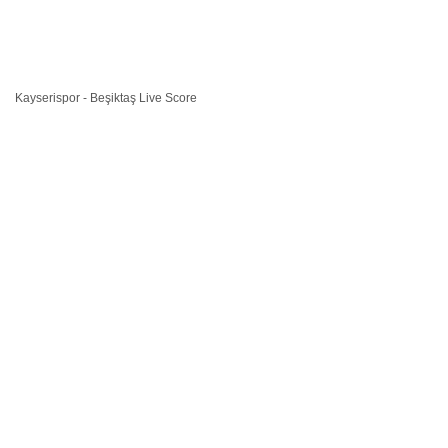
Kayserispor - Beşiktaş Live Score