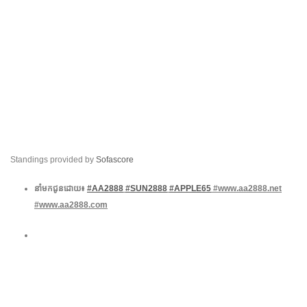
Standings provided by
Sofascore
នាំមកជូនដោយ៖
#AA2888
#SUN2888
#APPLE65
​ #www.aa2888.net
#www.aa2888.com