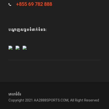
+855 69 782 888
បណ្តាញសង្គមទំនាក់ទំនង:
គេហទំព័រ
Copyright 2021 AA2888SPORTS.COM, All Right Reserved