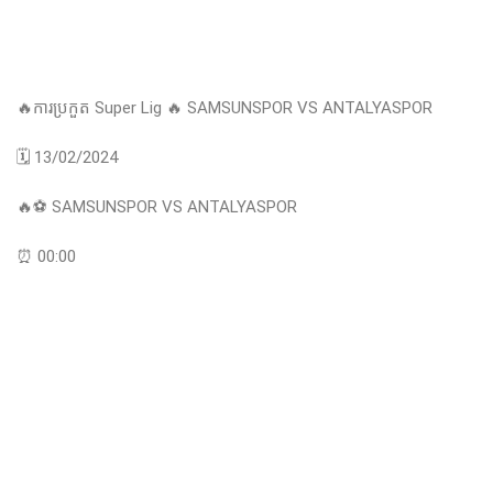
🔥ការប្រកួត Super Lig 🔥 SAMSUNSPOR VS ANTALYASPOR
🗓 13/02/2024
🔥⚽️ SAMSUNSPOR VS ANTALYASPOR
⏰ 00:00