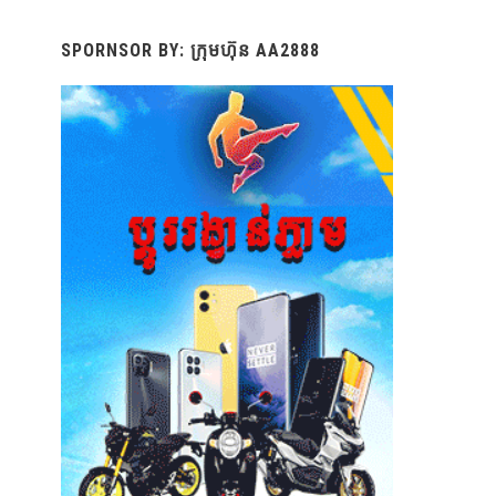
SPORNSOR BY: ក្រុមហ៊ុន AA2888