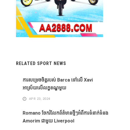
RELATED SPORT NEWS
ការសម្រេចចិត្តរបស់ Barca ទៅលើ Xavi
អាស្រ័យលើលក្ខខណ្ឌមួយ
APR 23, 2024
Romano ចែករំលែកព័ត៌មានថ្មីៗអំពីការទំនាក់ទំនង
Amorim ជាមួយ Liverpool