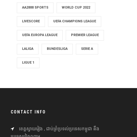
AA2888 SPORTS
WORLD CUP 2022
LIVESCORE
UEFA CHAMPIONS LEAGUE
UEFA EUROPA LEAGUE
PREMIER LEAGUE
LALIGA
BUNDESLIGA
SERIE A
LIGUE 1
CONTACT INFO
ខេត្តស្វាយរៀង , ជាប់ព្រំប្រទល់ប្រទេសកម្ពុជា នឹង
ប្រទេសវៀតណាម