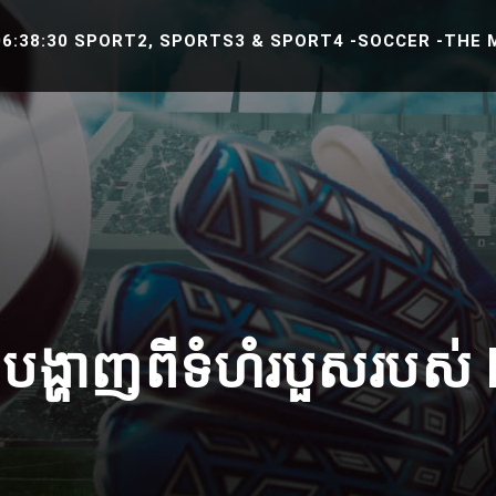
:30 SPORT2, SPORTS3 & SPORT4 -SOCCER -THE MATCH
ង្ហាញពីទំហំរបួសរបស់ R