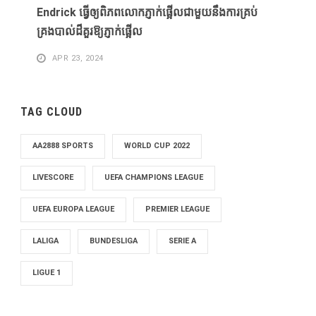
Endrick ធ្វើឲ្យពិភពលោកភ្ញាក់ផ្អើលជាមួយនឹងការគ្រប់
គ្រងបាល់ដ៏គួរឱ្យភ្ញាក់ផ្អើល
APR 23, 2024
TAG CLOUD
AA2888 SPORTS
WORLD CUP 2022
LIVESCORE
UEFA CHAMPIONS LEAGUE
UEFA EUROPA LEAGUE
PREMIER LEAGUE
LALIGA
BUNDESLIGA
SERIE A
LIGUE 1