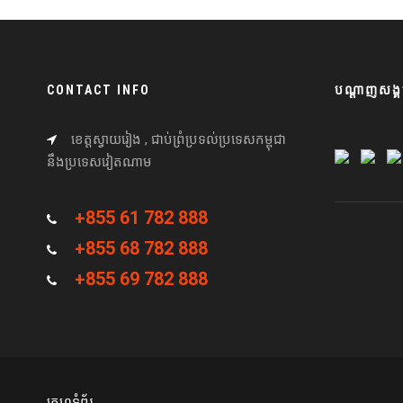
CONTACT INFO
បណ្តាញសង្គ
ខេត្តស្វាយរៀង , ជាប់ព្រំប្រទល់ប្រទេសកម្ពុជា
នឹងប្រទេសវៀតណាម
+855 61 782 888
+855 68 782 888
+855 69 782 888
គេហទំព័រ