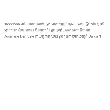
Barcelona នៅសល់ពេល៣ថ្ងៃក្នុងការបញ្ចេញកីឡាករ៤រូបទៅក្លិបដទៃ មុនទី
ផ្សារដោះដូរខែមករានេះ បិទទ្វារ។ ខ្សែប្រយុទ្ធវ័យក្មេងសញ្ជាតិបារាំង
Ousmane Dembele ជាបេក្ខភាពឈានមុខក្នុងការចាកចេញពី Barca ។