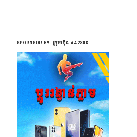
SPORNSOR BY: ក្រុមហ៊ុន AA2888