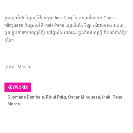
គួរបញ្ជាក់ថា ខ្សែបម្រើវ័យក្មេង Riqui Puig ខ្សែការពារវ័យក្មេង Oscar
Mingueza និងអ្នកចាំទី Inaki Pena សុទ្ធសឹងតែកីឡាករដែលមានភាគរយ
ខ្ពស់ក្នុងការចាកចេញពីក្លិបនៅក្នុងខែមករានេះ ក្នុងកិច្ចសន្យាខ្ចីជើងទៅកាន់ក្លិប
ដទៃ៕
ប្រភព : Marca
KEYWORD:
Ousmane Dembele, Riqui Puig, Oscar Mingueza, Inaki Pena,
Marca.