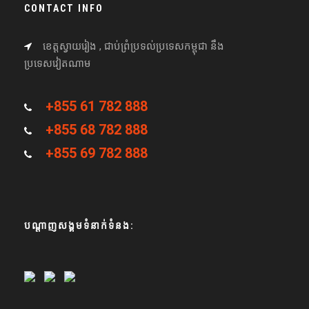
CONTACT INFO
ខេត្តស្វាយរៀង , ជាប់ព្រំប្រទល់ប្រទេសកម្ពុជា នឹង
ប្រទេសវៀតណាម
+855 61 782 888
+855 68 782 888
+855 69 782 888
បណ្តាញសង្គមទំនាក់ទំនង: