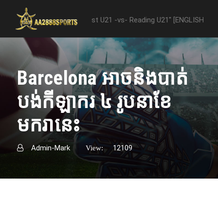
ween "Nottingham Forest U21 -vs- Reading U21" [ENGLISH PREMIER LE
Barcelona អាចនិងបាត់
បង់កីឡាករ ៤ រូបនាខែ
មករានេះ
Admin-Mark
12109
View: