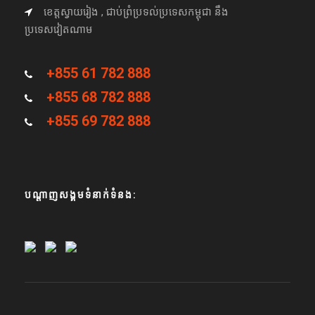
ខេត្តស្វាយរៀង , ជាប់ព្រំប្រទល់ប្រទេសកម្ពុជា នឹង
ប្រទេសវៀតណាម
+855 61 782 888
+855 68 782 888
+855 69 782 888
បណ្តាញសង្គមទំនាក់ទំនង: