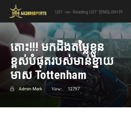
n "Nottingham Forest U21 -vs- Reading U21" [ENGLISH PREMIER LEAGU
តោះ!!! មកដឹងតម្លៃខ្លួន
ខ្ពស់បំផុតរបស់មាន់ខ្នាយ
មាស Tottenham
Admin-Mark
12797
View: