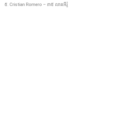
៥. Cristian Romero – ៣៥ លានអឺរ៉ូ