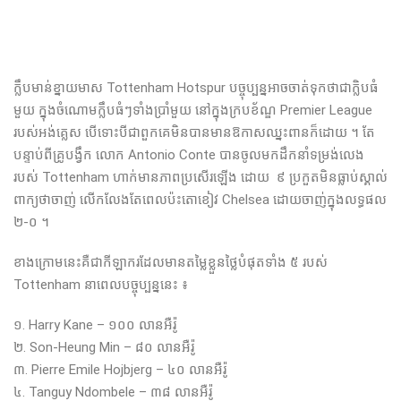
ក្លឹបមាន់ខ្នាយមាស​ Tottenham Hotspur បច្ចុប្បន្នអាចចាត់ទុកថាជាក្លិបធំ
មួយ ក្នុងចំណោមក្លឹបធំៗទាំងប្រាំមួយ នៅក្នុងក្របខ័ណ្ឌ Premier League
របស់អង់គ្លេស បើទោះបីជាពួកគេមិនបានមានឱកាសឈ្នះពានក៏ដោយ ។ តែ
បន្ទាប់ពីគ្រូបង្វឹក លោក Antonio Conte បានចូលមកដឹកនាំទម្រង់លេង
របស់ Tottenham ហាក់មានភាពប្រសើរឡើង ដោយ ៩ ប្រកួតមិនធ្លាប់ស្គាល់
ពាក្យថាចាញ់ លើកលែងតែពេលប៉ះតោខៀវ Chelsea ដោយចាញ់ក្នុងលទ្ធផល
២-០ ។
ខាង​ក្រោម​នេះ​គឺជាកីឡាករដែលមានតម្លៃខ្លួនថ្លៃបំផុតទាំង ៥ របស់
Tottenham នាពេលបច្ចុប្បន្ននេះ ៖
១. Harry Kane – ១០០ លានអឺរ៉ូ
២. Son-Heung Min – ៨០ លានអឺរ៉ូ
៣. Pierre Emile Hojbjerg – ៤០ លានអឺរ៉ូ
៤. Tanguy Ndombele – ៣៨ លានអឺរ៉ូ