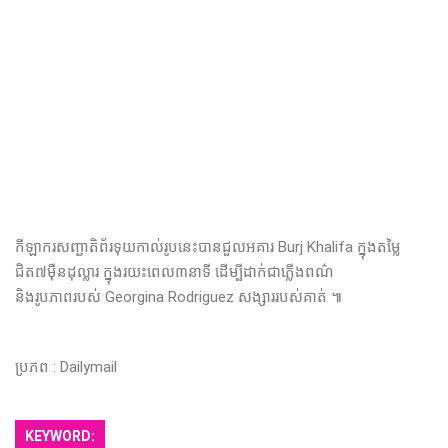
កីឡាករសញ្ជាតិព័រទុយកាល់រូបនេះបាន​ជួល​អគារ Burj Khalifa ក្នុងតម្លៃ
ជិត៧ម៉ឺនដុល្លារ​​ ក្នុងរយះពេល៣នាទី ​ដើម្បី​ដាក់​ជា​ភ្លើង​ពណ៌
និង​​រូបភាព​របស់​ Georgina Rodriguez សង្សាររបស់គាត់ ៕
ប្រភព : Dailymail
KEYWORD: