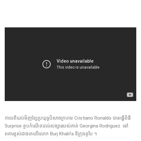
កាល​ពី​យប់មិញ​ខ្សែ​ប្រយុទ្ធបិសាចក្រហម Cristiano Ronaldo ​បាន​ធ្វើ​ពិធី
Surprise ​ខួប​កំណើតដល់សង្សាររបស់គាត់​ Georgina Rodriguez ​ នៅ​
អគារ​ខ្ពស់​ជាង​គេ​លើ​លោក Burj Khalifa ទីក្រុងឌូបៃ ​។