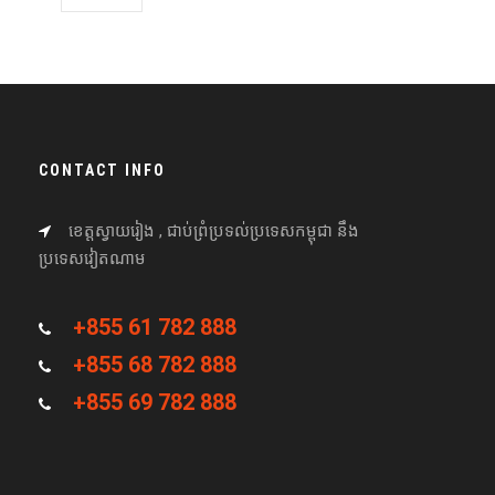
CONTACT INFO
ខេត្តស្វាយរៀង , ជាប់ព្រំប្រទល់ប្រទេសកម្ពុជា នឹង
ប្រទេសវៀតណាម
+855 61 782 888
+855 68 782 888
+855 69 782 888