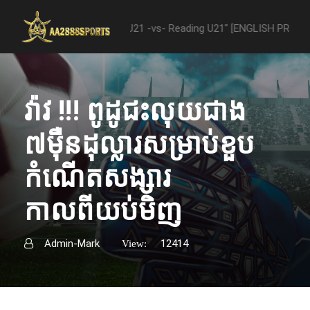
 "Nottingham Forest U21 -vs- Reading U21" [ENGLISH PREMIER LEAGUE
វ៉ាវ !!! ពូដូជះលុយជាង
៧ម៉ឺនដុល្លារសម្រាប់ខួប
កំណើតសង្សារ
កាលពីយប់មិញ
Admin-Mark
12414
View: