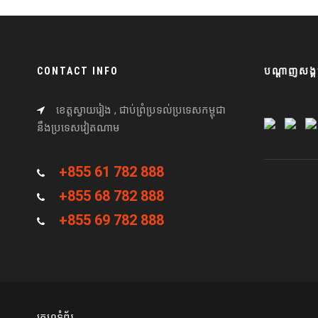
CONTACT INFO
បណ្តាញសង្គ
ខេត្តស្វាយរៀង , ជាប់ព្រំប្រទល់ប្រទេសកម្ពុជា
នឹងប្រទេសវៀតណាម
+855 61 782 888
+855 68 782 888
+855 69 782 888
គេហទំព័រ