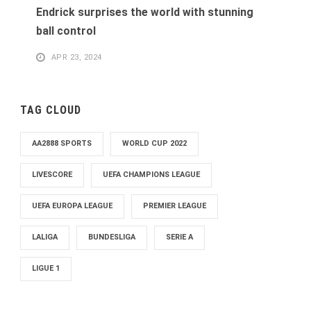
Endrick surprises the world with stunning
ball control
APR 23, 2024
TAG CLOUD
AA2888 SPORTS
WORLD CUP 2022
LIVESCORE
UEFA CHAMPIONS LEAGUE
UEFA EUROPA LEAGUE
PREMIER LEAGUE
LALIGA
BUNDESLIGA
SERIE A
LIGUE 1