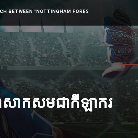
WEEN "NOTTINGHAM FOREST U21 -VS- READING U21" [
់ថាសាកសមជាកីឡាករ