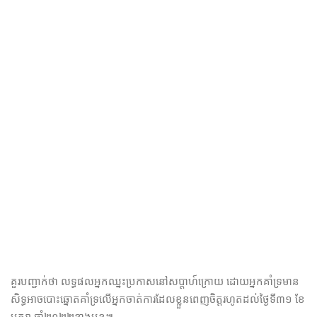
គួរបញ្ជាក់ថា លទ្ធផល​អ្នក​ឈ្នះ​ប្រកាសនៅ​សប្ដាហ៍​ក្រោយ​ ដោយ​អ្នក​គាំទ្រមាន
សិទ្ធអាច​បោះ​ឆ្នោត​គាំទ្រ​លើ​អ្នក​ចាត់​ការ​ដែល​ខ្លួន​ពេញ​ចិត្ត​រហូត​ដល់​ថ្ងៃ​ទី​៣១ ខែ​
មករា ឆ្នាំ​២០២២​ខាង​មុខ​៕