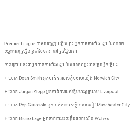
Premier League បាន​បញ្ចេញបញ្ជីឈ្មោះ ​អ្នក​ចាត់​ការ​ទាំង​៤រូប​ ដែល​អាច​
ឈ្នះ​ពាន​គ្រូ​ឆ្នើម​ប្រចាំ​ខែ​មករា នៅ​ក្នុង​ថ្ងៃ​នេះ​។
ខាង​ក្រោម​នេះ​ជា​អ្នក​ចាត់​ការ​ទាំង​៤រូប​ ដែល​អាច​ឈ្នះពានគ្រូបង្វឹកឆ្នើម​៖
+ លោក​ Dean Smith អ្នកចាត់ការ​របស់​ក្លឹប​ចាបលឿង Norwich City​
+ លោក​ Jurgen Klopp អ្នក​ចាត់​ការ​របស់​ក្លឹប​ហង្សក្រហម Liverpool
+ លោក​ Pep Guardiola អ្នក​ចាត់​ការ​របស់​ក្លឹបមេឃខៀវ​ Manchester City
+ លោក​ Bruno Lage អ្នកចាត់ការ​របស់​ក្លឹបចចកលឿង​ Wolves