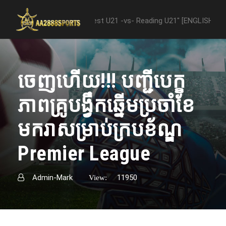
ween "Nottingham Forest U21 -vs- Reading U21" [ENGLISH PREMIER LE
ចេញហើយ!!!​ បញ្ជីបេក្ខ
ភាពគ្រូបង្វឹកឆ្នើមប្រចាំខែ
មករាសម្រាប់ក្របខ័ណ្ឌ
Premier League
Admin-Mark
11950
View: