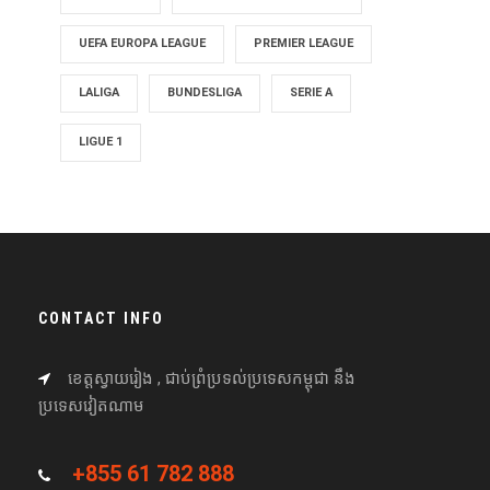
UEFA EUROPA LEAGUE
PREMIER LEAGUE
LALIGA
BUNDESLIGA
SERIE A
LIGUE 1
CONTACT INFO
ខេត្តស្វាយរៀង , ជាប់ព្រំប្រទល់ប្រទេសកម្ពុជា នឹង
ប្រទេសវៀតណាម
+855 61 782 888