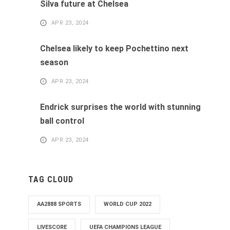
Silva future at Chelsea
APR 23, 2024
Chelsea likely to keep Pochettino next
season
APR 23, 2024
Endrick surprises the world with stunning
ball control
APR 23, 2024
TAG CLOUD
AA2888 SPORTS
WORLD CUP 2022
LIVESCORE
UEFA CHAMPIONS LEAGUE