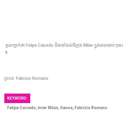
គួរបញ្ជាក់ថា Felipe Caicedo និងទៅដល់ទីក្រុង Milan ក្នុងពេលឆាប់ៗនេះ
៕
ប្រភព: Fabrizio Romano
KEYWORD:
Felipe Caicedo, Inter Milan, Genoa, Fabrizio Romano.