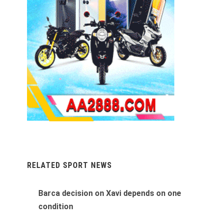
RELATED SPORT NEWS
Barca decision on Xavi depends on one
condition