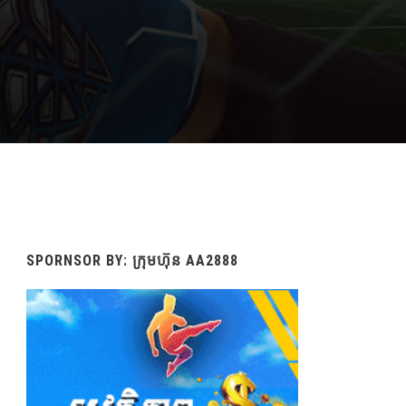
SPORNSOR BY: ក្រុមហ៊ុន AA2888