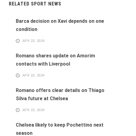
RELATED SPORT NEWS
Barca decision on Xavi depends on one
condition
APR 23, 2024
Romano shares update on Amorim
contacts with Liverpool
APR 23, 2024
Romano offers clear details on Thiago
Silva future at Chelsea
APR 23, 2024
Chelsea likely to keep Pochettino next
season