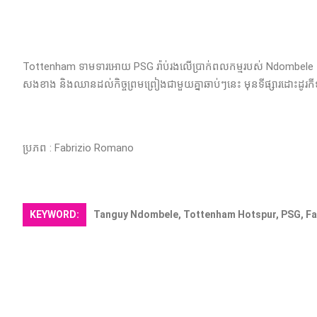
Tottenham ទាមទារអោយ PSG រ៉ាប់រងលើប្រាក់ពលកម្មរបស់ Ndombele ទាំង
សងខាង និងឈានដល់កិច្ចព្រមព្រៀងជាមួយគ្នាឆាប់ៗនេះ មុនទីផ្សារដោះដូរកី
ប្រភព : Fabrizio Romano
​
KEYWORD:
Tanguy Ndombele, Tottenham Hotspur, PSG, Fa