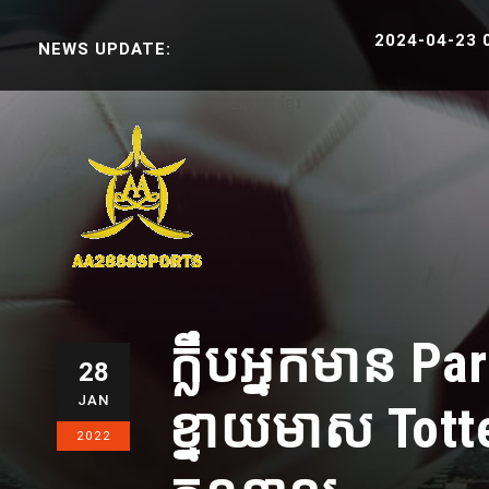
2024-04-23 06:38
NEWS UPDATE:
English
ខ្មែរ
ក្លឹបអ្នកមាន P
28
JAN
ខ្នាយមាស Totte
2022