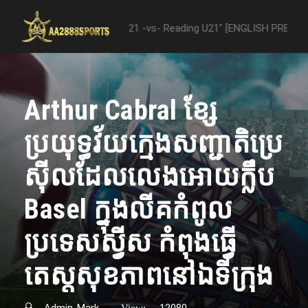
"Nottingham Forest U21 -vs- Reading U21" [ENGLISH PREMIER LEAGUE 
Arthur Cabral ខ្សែ
ប្រយុទ្ធវ័យក្មេងសញ្ជាតិប្រេ
ស៊ីលដែលលេងអោយក្លឹប
Basel ក្នុងលីគកំពូល
ប្រទេសស្វីស កំពុងធ្វើ
តេស្តសុខភាពនៅឯទីក្រុង
Admin-Mark
12080
View: