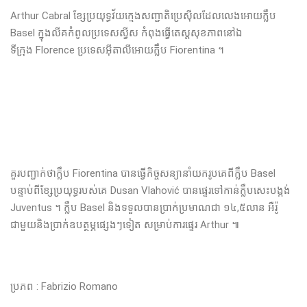
Arthur Cabral ខ្សែប្រយុទ្ធវ័យក្មេងសញ្ជាតិប្រេស៊ីលដែលលេងអោយក្លឹប
Basel ក្នុងលីគកំពូលប្រទេសស្វីស កំពុងធ្វើតេស្តសុខភាពនៅឯ
ទីក្រុង Florence ប្រទេសអ៊ីតាលីអោយក្លឹប Fiorentina ។
គួរបញ្ជាក់ថាក្លឹប​ Fiorentina បានធ្វើកិច្ចសន្យានាំយករូបគេពី​ក្លឹប Basel
បន្ទាប់ពីខ្សែប្រយុទ្ធរបស់គេ Dusan Vlahović បានផ្ទេរទៅកាន់ក្លឹបសេះបង្កង់
Juventus ។ ក្លឹប Basel និងទទួលបានប្រាក់ប្រមាណជា ១៤,៥លាន អឺរ៉ូ
ជាមួយនិងប្រាក់ឧបត្ថម្ភផ្សេងៗទៀត សម្រាប់ការផ្ទេរ Arthur ៕
ប្រភព​ : Fabrizio Romano