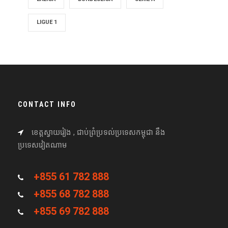
LIGUE 1
CONTACT INFO
ខេត្តស្វាយរៀង , ជាប់ព្រំប្រទល់ប្រទេសកម្ពុជា នឹង
ប្រទេសវៀតណាម
+855 61 782 888
+855 68 782 888
+855 69 782 888