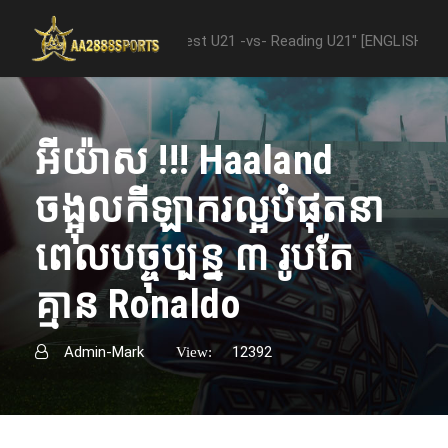
ween "Nottingham Forest U21 -vs- Reading U21" [ENGLISH PREMIER LE
អីយ៉ាស !!!​ Haaland
ចង្អុលកីឡាករល្អបំផុតនា
ពេលបច្ចុប្បន្ន ៣​ រូបតែ
គ្មាន Ronaldo
Admin-Mark
12392
View: