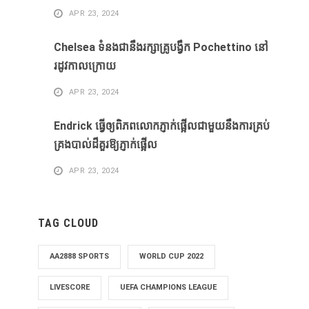
APR 23, 2024
Chelsea ទំនងជានឹងរក្សាគ្រូបង្វឹក Pochettino នៅ
រដូវកាលក្រោយ
APR 23, 2024
Endrick ធ្វើឲ្យពិភពលោកភ្ញាក់ផ្អើលជាមួយនឹងការគ្រប់
គ្រងបាល់ដ៏គួរឱ្យភ្ញាក់ផ្អើល
APR 23, 2024
TAG CLOUD
AA2888 SPORTS
WORLD CUP 2022
LIVESCORE
UEFA CHAMPIONS LEAGUE