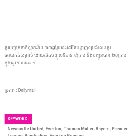
គួរបញ្ជាក់ថាកីឡាករវ័យ ៣៣​ឆ្នាំរូបនេះនៅតែបង្ហាញទម្រង់លេងគួរ
អោយកត់សម្គាល់ ដោយស៊ុតបញ្ចូលទី​បាន ៩គ្រាប់ និងបញ្ជូនបាន ២០គ្រាប់
ក្នុងរដូវកាលនេះ ៕
ប្រភព : Dailymail
KEYWORD:
Newcastle United, Everton, Thomas Muller, Bayern, Premier
League, Bundesliga, Fabrizio Romano.