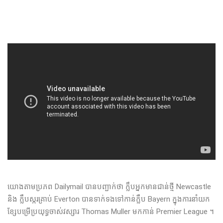
យោងតាមប្រភព​ Dailymail បានបញ្ជាក់ថា ក្លឹបអ្នកមានជាន់ថ្មី Newcastle
និង ក្លឹបស្ករគ្រាប់ Everton បានទាក់ទងទៅកាន់ក្លឹប Bayern ក្នុងការនាំយក
ខ្សែបម្រើប្រយុទ្ធចាស់វស្សារ Thomas Muller មកកាន់ Premier League ។​