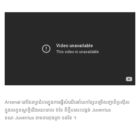
Arsenal​ នៅតែរក្សាជំហរក្នុងការធ្វើសំណើរនាំយកខ្សែបម្រើសញ្ជាតិប្រស៊ីល
ក្នុងលក្ខខណ្ឌខ្ចីជើងរយះពេល ៦ខែ ពីក្លឹបសេះបង្កង់ Juventus
ខណៈJuventus​ ទាមទារកុងត្រា ១៨ខែ ។