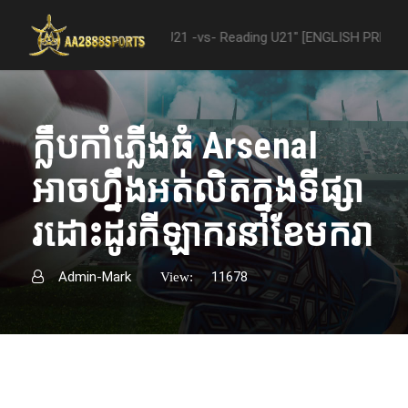
 "Nottingham Forest U21 -vs- Reading U21" [ENGLISH PREMIER LEAGUE
ក្លឹបកាំភ្លើងធំ Arsenal
អាចហ្នឹងអត់លិតក្នុងទីផ្សា
រដោះដូរកីឡាករនាខែមករា
Admin-Mark
11678
View: