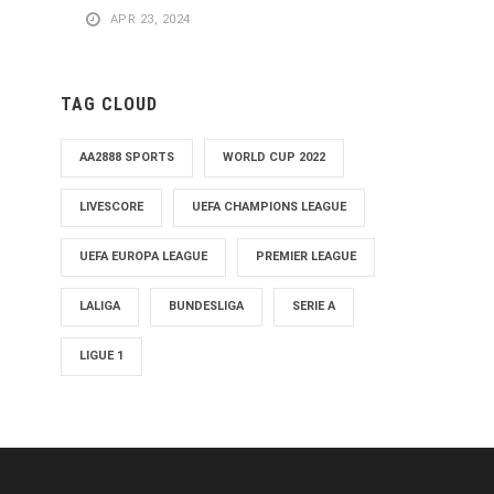
APR 23, 2024
TAG CLOUD
AA2888 SPORTS
WORLD CUP 2022
LIVESCORE
UEFA CHAMPIONS LEAGUE
UEFA EUROPA LEAGUE
PREMIER LEAGUE
LALIGA
BUNDESLIGA
SERIE A
LIGUE 1