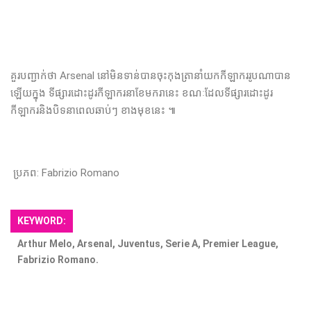
គួរបញ្ជាក់ថា Arsenal នៅមិនទាន់បានចុះកុងត្រានាំយកកីឡាកររូបណាបាន
ឡើយក្នុង ទីផ្សារដោះដូរកីឡាករនាខែមករានេះ ខណៈដែលទីផ្សារដោះដូរ
កីឡាករនិងបិទនាពេលឆាប់ៗ ខាងមុខនេះ ៕
ប្រភព: Fabrizio Romano
KEYWORD:
Arthur Melo, Arsenal, Juventus, Serie A, Premier League,
Fabrizio Romano.