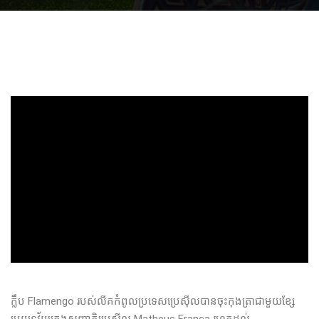
ក្លឹប Flamengo របស់លីគកំពូលប្រទេសប្រេស៊ីលបានចុះកុងត្រាជាមួយខ្សែ
ប្រយុទ្ធវ័យក្មេងសញ្ជាតិប្រេស៊ីល Matheus França រហូតដល់