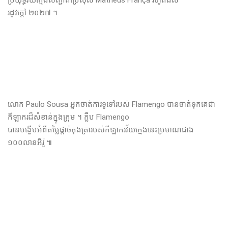
រដូវក្តៅ ២០២៧ ។
លោក Paulo Sousa អ្នកចាត់ការទូទៅរបស់ Flamengo បានចាត់ទុកគេជា
កីឡាករដ៏សំខាន់ក្នុងក្រុម ។​ ក្លឹប Flamengo
បានបង្ហើបអំពីតម្លៃផ្តាច់កុងត្រា​របស់កីឡាករវ័យក្មេងនេះប្រមាណជាង
១០០លានអឺរ៉ូ ៕