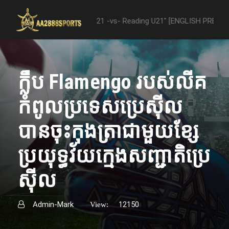
 "Nottingham Forest U21 -vs- Reading U21" [ENGLISH PREMIER LEAGUE
ក្លឹប Flamengo របស់លីគ
កំពូលប្រទេសប្រេស៊ីល
បានចុះកុងត្រាជាមួយខ្សែ
ប្រយុទ្ធវ័យក្មេងសញ្ជាតិប្រេ
ស៊ីល
Admin-Mark
12150
View: