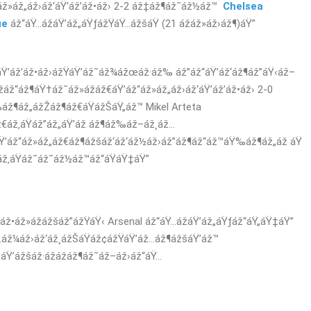
áž»áž„áž›áž‘áŸ’áž’áž•áž› 2-2 áž‡áž¶áž˜áž½áž™
Chelsea
ue
áž“áŸ…ážáŸ’áž„áŸƒážŸáŸ…ážšáŸ (21 ážáž»áž›áž¶)áŸ”
Ÿ’áž’áž•áž›ážŸáŸ’áž˜áž¾ážœáž·áž‰ áž”áž“áŸ’áž‘áž¶áž”áŸ‹áž–
áž“áž¶áŸ†áž˜áž»ážáž€áŸ’áž“áž»áž„áž›áž‘áŸ’áž’áž•áž› 2-0
‰áž¶áž„ážŽáž¶áž€áŸážŠáŸ„áž™ Mikel Arteta
áž‚áŸáž”áž„áŸ’áž áž¶áž‰áž–áž¸áž…
Ÿ’áž“áž»áž„áž€áž¶ážšáž‘áž‘áž½áž›áž”áž¶áž“áž™áŸ‰áž¶áž„áž áŸ
ž‚áŸáž˜áž˜áž½áž™áž“áŸáŸ‡áŸ”
ž•áž»ážážšáž”ážŸáŸ‹ Arsenal áž“áŸ…ážáŸ’áž„áŸƒáž“áŸ„áŸ‡áŸ”
…áž¼áž›áž‘áž¸ážŠáŸáž¢ážŸáŸ’áž…áž¶ážšáŸ’áž™
Ÿ’ážšáž·ážážáž¶áž˜áž–áž›áž“áŸ…