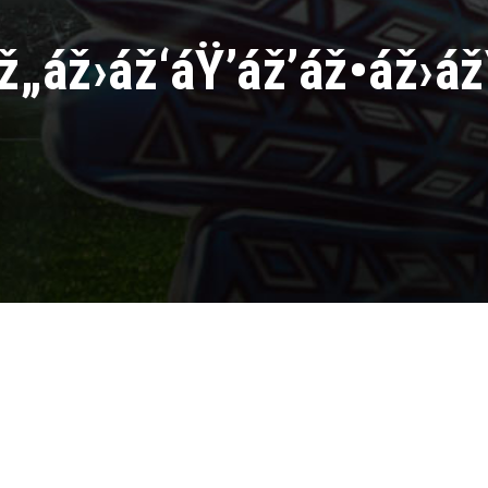
ž„áž›áž‘áŸ’áž’áž•áž›á