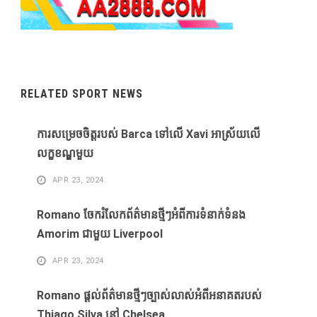
RELATED SPORT NEWS
ការសម្រេចចិត្តរបស់ Barca ទៅលើ Xavi អាស្រ័យលើ
លក្ខខណ្ឌមួយ
APR 23, 2024
Romano ចែករំលែកព័ត៌មានថ្មីៗអំពីការទំនាក់ទំនង
Amorim ជាមួយ Liverpool
APR 23, 2024
Romano ផ្តល់ព័ត៌មានថ្មីៗច្បាស់លាស់អំពីអនាគតរបស់
Thiago Silva នៅ Chelsea