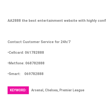
AA2888 the best entertainment website with highly confid
Contact Customer Service for 24h/7
•Cellcard: 061782888
•Metfone: 068782888
•Smart: 069782888
KEYWORD:
Arsenal, Chelsea, Premier League