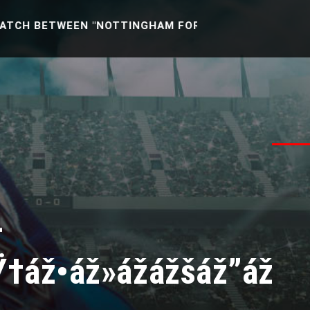
ETWEEN "NOTTINGHAM FOREST U21 -VS- READING U21" 
–
Ÿ†áž•áž»ážážšáž”áž