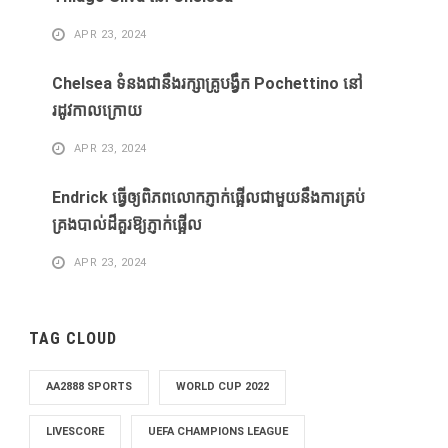
APR 23, 2024
Chelsea ទំនងជានឹងរក្សាគ្រូបង្វឹក Pochettino នៅ
រដូវកាលក្រោយ
APR 23, 2024
Endrick ធ្វើឲ្យពិភពលោកភ្ញាក់ផ្អើលជាមួយនឹងការគ្រប់
គ្រងបាល់ដ៏គួរឱ្យភ្ញាក់ផ្អើល
APR 23, 2024
TAG CLOUD
AA2888 SPORTS
WORLD CUP 2022
LIVESCORE
UEFA CHAMPIONS LEAGUE