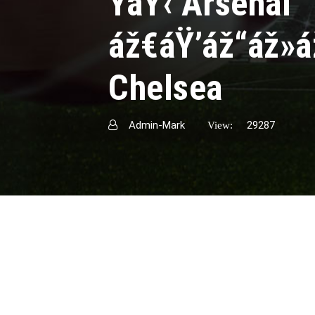
ŸáŸ‹ Arsenal
áž€áŸ’áž“áž»á
Chelsea
Admin-Mark
29287
View: