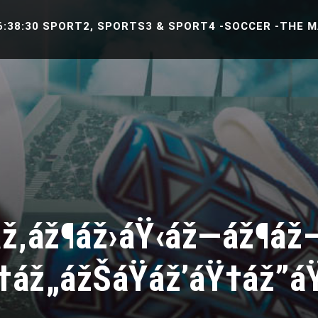
0 SPORT2, SPORTS3 & SPORT4 -SOCCER -THE MATCH B
áž‚áž¶áž›áŸ‹áž—áž¶áž
Ÿ†áž„ážŠáŸáž’áŸ†áž”á