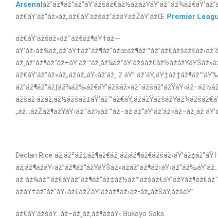
Arsenal
áž”áž¶áž“áž”áŸ’ážšáž€áž½ážážŸáŸ’áž˜áž¾áž€áŸ’áž“
áž€áŸ’áž“áž»áž„áž€áŸ’ážšáž”ážáŸážŽáŸ’ážŒ
Premier Leag
áž€áŸ’ážšáž»áž˜áž€áž¶áŸ†áž—
áŸ’áž›áž¾áž„áž’áŸ†áž”áž¶áž“ážœáž¶áž™áž”áž€ážšáž€áž›áž‘á
áž¸áž”áž¶áž“áž±áŸ’áž™áž‚áž¼áž”áŸ’ážšáž€áž½ážážŸáŸŠáž»áž
áž€áŸ’áž“áž»áž„ážáž„áŸ‹áž‘áž¸ 2 áŸ” áž‘áŸ„áŸ‡áž‡áž¶áž™áŸ
áž”áž¶áž“ážƒáž¾áž‰áž€áŸ’ážšáž»áž˜ážšáž”ážŸáŸ‹áž–áž½áž€
ážšáž·ážáž‚áž½ážšáž±áŸ’áž™áž€áŸ„ážážŸážšážŸáž¾ážšáž€á
„áž…ážŽáž¶ážŸáŸ‹áž˜áž½áž™áž–áž·áž“áŸ’áž‘áž»áž–áž¸áž áŸ’á
Declan Rice áž‚ážºáž‡áž¶áž€áž¸áž¡áž¶áž€ážšáž›áŸ’áž¢áž”áŸ†á
áž‚áž¶ážáŸ‹áž”áž¶áž“ážŸáŸŠáž»ážáž”áž¶áž›áŸ‹áž”áž‰áŸ’áž
áž áž¾áž™áž€áŸáž”áž¶áž“áž‡áž½áž™ážšáž€áŸ’ážŸáž¶áž€áž˜á
ážáŸ†áž”áž“áŸ‹áž€ážŽáŸ’ážáž¶áž›áž•áž„ážŠáŸ‚ážšáŸ”
áž€áŸ’ážšáŸ…áž–áž¸áž‚áž¶ážáŸ‹ Bukayo Saka