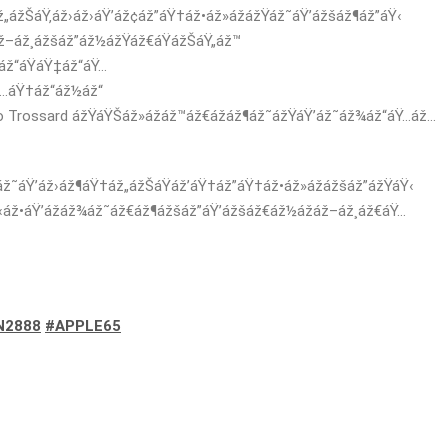
„ážŠáŸ‚áž›áž›áŸ’áž¢áž”áŸ†áž•áž»ážážŸáž˜áŸ’ážšáž¶áž”áŸ‹
€áž–áž¸ážšáž”áž½ážŸáž€áŸážŠáŸ„áž™
áž“áŸáŸ‡áž“áŸ…
ž…áŸ†áž“áž½áž“
o Trossard ážŸáŸŠáž»ážáž™áž€ážáž¶áž˜ážŸáŸ’áž˜áž¾áž“áŸ…áž…
áž˜áŸ’áž›áž¶áŸ†áž„ážŠáŸáž’áŸ†áž”áŸ†áž•áž»ážážšáž”ážŸáŸ‹
‹áž•áŸ’ážáž¾áž˜áž€áž¶ážšáž”áŸ’ážšáž€áž½ážáž–áž¸áž€áŸ…
N2888
#APPLE65