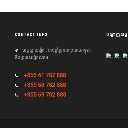
CONTACT INFO
បណ្តាញសង្គ
ខេត្តស្វាយរៀង , ជាប់ព្រំប្រទល់ប្រទេសកម្ពុជា
នឹងប្រទេសវៀតណាម
+855 61 782 888
+855 68 782 888
+855 69 782 888