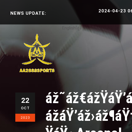
2024-04-23 06:38:3
NEWS UPDATE:
English
ខ្មែរ
áž˜áž€ážŸáŸ’
22
OCT
ážáŸ’áž›áž¶á
2023