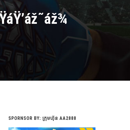
žŸáŸ’áž˜áž¾
SPORNSOR BY: ក្រុមហ៊ុន AA2888