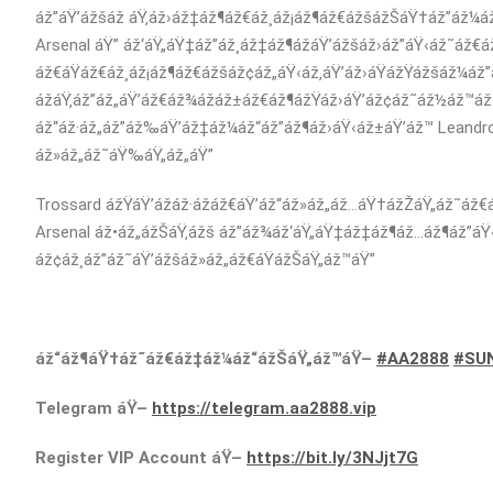
áž”áŸ’ážšáž áŸ‚áž›áž‡áž¶áž€áž¸áž¡áž¶áž€ážšážŠáŸ†áž”áž¼áž
Arsenal áŸ” áž‘áŸ„áŸ‡áž”áž¸áž‡áž¶ážáŸ’ážšáž›áž”áŸ‹áž˜áž
áž€áŸáž€áž¸áž¡áž¶áž€ážšáž¢áž„áŸ‹áž‚áŸ’áž›áŸážŸážšáž¼áž”
ážáŸ‚áž”áž„áŸ’áž€áž¾ážáž±áž€áž¶ážŸáž›áŸ’áž¢áž˜áž½áž™á
áž“áž·áž„áž”áž‰áŸ’áž‡áž¼áž“áž”áž¶áž›áŸ‹áž±áŸ’áž™ Leandr
áž»áž„áž˜áŸ‰áŸ„áž„áŸ”
Trossard ážŸáŸ’ážáž·ážáž€áŸ’áž“áž»áž„áž…áŸ†ážŽáŸ„áž˜áž€
Arsenal áž•áž„ážŠáŸ‚ážš áž”áž¾áž‘áŸ„áŸ‡áž‡áž¶áž…áž¶áž”áŸ
áž¢áž¸áž”áž˜áŸ’ážšáž»áž„áž€áŸážŠáŸ„áž™áŸ”
áž“áž¶áŸ†áž˜áž€áž‡áž¼áž“ážŠáŸ„áž™áŸ–
#AA2888
#SU
Telegram áŸ–
https://telegram.aa2888.vip
Register VIP Account áŸ–
https://bit.ly/3NJjt7G