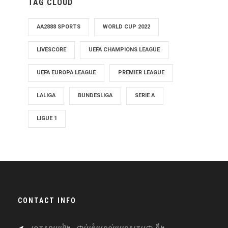
TAG CLOUD
AA2888 SPORTS
WORLD CUP 2022
LIVESCORE
UEFA CHAMPIONS LEAGUE
UEFA EUROPA LEAGUE
PREMIER LEAGUE
LALIGA
BUNDESLIGA
SERIE A
LIGUE 1
CONTACT INFO