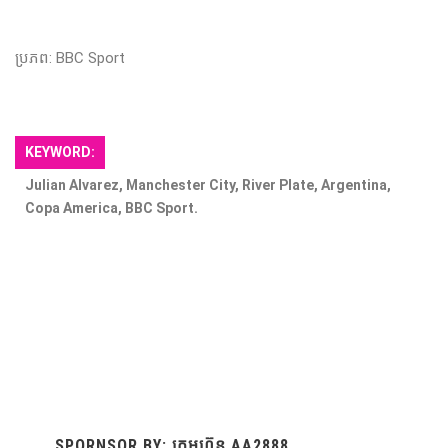
ប្រភព: BBC Sport
KEYWORD:
Julian Alvarez, Manchester City, River Plate, Argentina,
Copa America, BBC Sport.
SPORNSOR BY: ក្រុមហ៊ុន AA2888