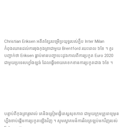
Christian Eriksen​​​ អតីតខ្សែរបម្រើប្រយុទ្ធរបស់ក្លឹប​ Inter Milan
កំពុងឈានដល់ការចុងកុងត្រាជាមួយ​ Brentford រយះពេល ៦ខែ ។​ គួរ
បញ្ជាក់ថា Eriksen​ ធ្លាប់មានបញ្ហាបេះដូងកាលពីការប្រកួត Euro 2020
ជាមួយប្រទេសហ្វាំងឡង់ ដែលធ្វើអោយគេខកខានការប្រកួតជាង​​ ៦ខែ ។​
បន្ទាប់ពីកុងត្រារួចរាល់ គេនិងត្រៀមធ្វើ់តេស្តសុខភាព ជាមួយក្រុមគ្រូពេទ្យមុន
ហ្នឹងចាប់ផ្តើមការប្រកួតឡើងវិញ ។​ សូមស្វាគមន៏ការវិលត្រឡប់មកវិញរបស់