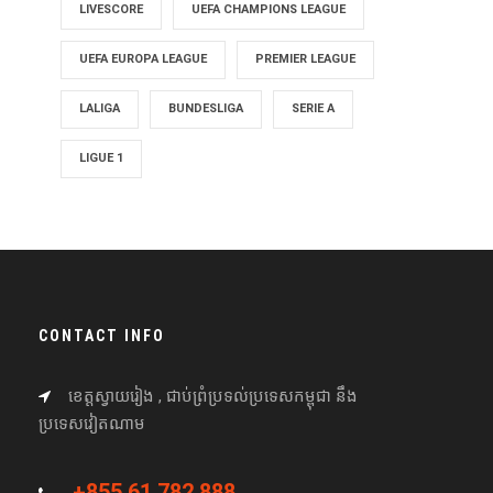
LIVESCORE
UEFA CHAMPIONS LEAGUE
UEFA EUROPA LEAGUE
PREMIER LEAGUE
LALIGA
BUNDESLIGA
SERIE A
LIGUE 1
CONTACT INFO
ខេត្តស្វាយរៀង , ជាប់ព្រំប្រទល់ប្រទេសកម្ពុជា នឹង
ប្រទេសវៀតណាម
+855 61 782 888