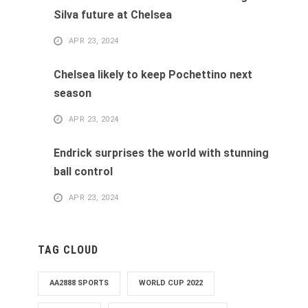
Silva future at Chelsea
APR 23, 2024
Chelsea likely to keep Pochettino next
season
APR 23, 2024
Endrick surprises the world with stunning
ball control
APR 23, 2024
TAG CLOUD
AA2888 SPORTS
WORLD CUP 2022