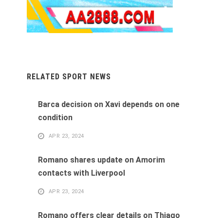
RELATED SPORT NEWS
Barca decision on Xavi depends on one
condition
APR 23, 2024
Romano shares update on Amorim
contacts with Liverpool
APR 23, 2024
Romano offers clear details on Thiago