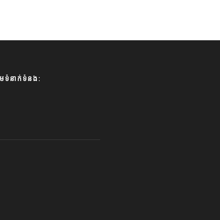
មទំនាក់ទំនង: