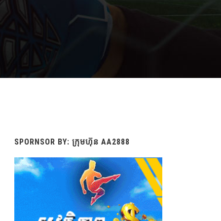
SPORNSOR BY: ក្រុមហ៊ុន AA2888