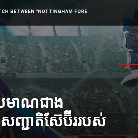
TWEEN "NOTTINGHAM FOREST U21 -VS- READING U21" 
ើរប្រមាណជាង
េងសញ្ជាតិស៊ែប៊ីររបស់