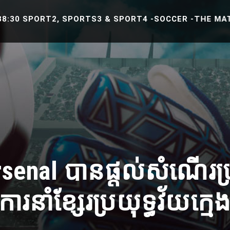
 SPORT2, SPORTS3 & SPORT4 -SOCCER -THE MATCH BE
ំ Arsenal បានផ្តល់សំណ
ការនាំខ្សែរប្រយុទ្ធវ័យក្ម