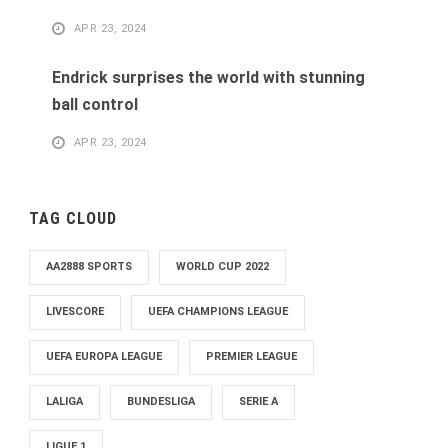
APR 23, 2024
Endrick surprises the world with stunning
ball control
APR 23, 2024
TAG CLOUD
AA2888 SPORTS
WORLD CUP 2022
LIVESCORE
UEFA CHAMPIONS LEAGUE
UEFA EUROPA LEAGUE
PREMIER LEAGUE
LALIGA
BUNDESLIGA
SERIE A
LIGUE 1