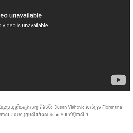
្សែរប្រយុទ្ធវ័យក្មេងសញ្ជាតិស៊ែប៊ីរ Dusan Vlahovic របស់ក្រុម Fiorentina
ដូលកាល ២០២១ ក្រុមលីគកំពូល Serie A របស់អ៊ីតាលី ។