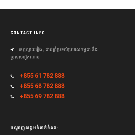
CONTACT INFO
ខេត្តស្វាយរៀង , ជាប់ព្រំប្រទល់ប្រទេសកម្ពុជា នឹង
ប្រទេសវៀតណាម
+855 61 782 888
+855 68 782 888
+855 69 782 888
បណ្តាញសង្គមទំនាក់ទំនង: