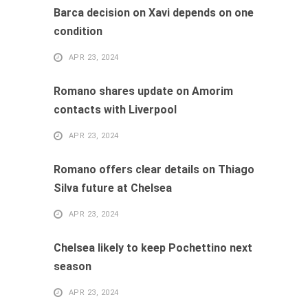
Barca decision on Xavi depends on one
condition
APR 23, 2024
Romano shares update on Amorim
contacts with Liverpool
APR 23, 2024
Romano offers clear details on Thiago
Silva future at Chelsea
APR 23, 2024
Chelsea likely to keep Pochettino next
season
APR 23, 2024