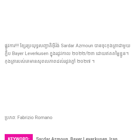
ផ្លូវការ!!! ខ្សែរប្រយុទ្ធសញ្ជាតិអ៊ីរ៉ង់ Sardar Azmoun បានចុះកុងត្រាជាមួយ
ក្លឹប Bayer Leverkusen ក្នុងរដូវកាល ២០២២/២៣ ដោយឥតតម្លៃខ្លួន។
កុងត្រារបស់គេមានសុពលភាពដល់រដូវក្តៅ ២០២៧ ។
ប្រភព: Fabrizio Romano
KEYWORD:
Sardar Azmoun, Bayer Leverkusen, Iran.