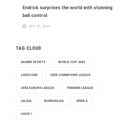
Endrick surprises the world with stunning
ball control
APR 23, 2024
TAG CLOUD
AA2888 SPORTS
WORLD CUP 2022
LIVESCORE
UEFA CHAMPIONS LEAGUE
UEFA EUROPA LEAGUE
PREMIER LEAGUE
LALIGA
BUNDESLIGA
SERIE A
LIGUE 1