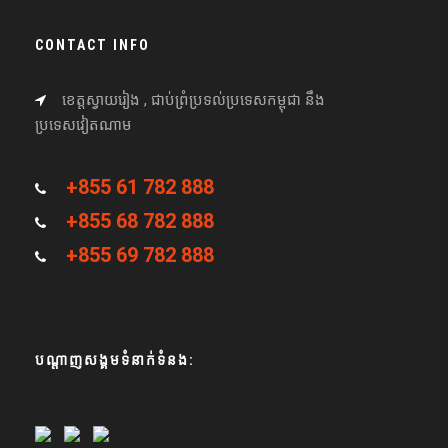
CONTACT INFO
ខេត្តស្វាយរៀង , ជាប់ព្រំប្រទល់ប្រទេសកម្ពុជា នឹង
ប្រទេសវៀតណាម
+855 61 782 888
+855 68 782 888
+855 69 782 888
បណ្តាញសង្គមទំនាក់ទំនង: