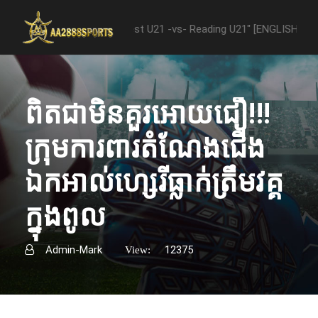
ween "Nottingham Forest U21 -vs- Reading U21" [ENGLISH PREMIER LE
ពិតជាមិនគួរអោយជឿ!!!
ក្រុម​ការពារ​តំណែង​ជើង​
ឯក​​អាល់ហ្សេរី​ធ្លាក់​ត្រឹម​វគ្គ​
ក្នុង​ពូល
Admin-Mark
12375
View: