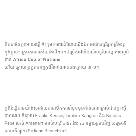
ពិតជាមិនគួរអោយជឿ!!! ក្រុម​ការពារ​តំណែង​ជើង​ឯក​​អាល់ហ្សេរី​ធ្លាក់​ត្រឹម​វគ្គ​
ក្នុង​ពូល​។​ ក្រុម​ការពារ​តំណែង​ជើង​ឯក​ជម្រើសជាតិ​អាល់ហ្សេរី​បាន​ធ្លាក់​ចេញ​ពី​
ពាន
Africa Cup of Nations
ហើយ​ ក្រោយ​ប្រកួត​ចាញ់​​កូឌីវ័រ​​នៅ​ណាត់​​ចុងក្រោយ ៣-១។
កូឌីវ័រធ្វើ​បានយ៉ាងល្អដោយបាន​បើក​ការ​នាំ​មុខ​មុន​ដល់​ទៅ​៣​គ្រាប់​ជាប់​គ្នា ធ្វើ​
បាន​ដោយ​កីឡាករ Franke Kessie, Ibrahim Sangare និង Nicolas
Pepe របស់ Arsenal។ អាល់ហ្សេរី​ បាន​ត​ដៃ​រក​បាន​មួយ​គ្រាប់​វិញ សម្រេច​ទី​
ដោយ​កីឡាករ Sofiane Bendebka។