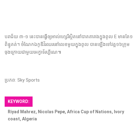
បរាជ័យ​ ៣-១ នេះ​បាន​ធ្វើ​ឲ្យ​អាល់ហ្សេរី​ស្ថិត​នៅ​បាត​តារាង​ក្នុង​ពូល E មាន​តែ​១​
ពិន្ទុ​គត់។ ចំណែក​​ឯ​កូឌីវ័រ​ឈរ​នៅ​លេខ​មួយ​ក្នុង​ពូល បាន​ឡើង​ទៅ​វគ្គ​១៦​ក្រុម​
ចុងក្រោយ​ជាមួយ​អេក្វាទ័រហ្គីណេ៕ ​​
ប្រភព: Sky Sports
KEYWORD:
Riyad Mahrez, Nicolas Pepe, Africa Cup of Nations, Ivory
coast, Algeria