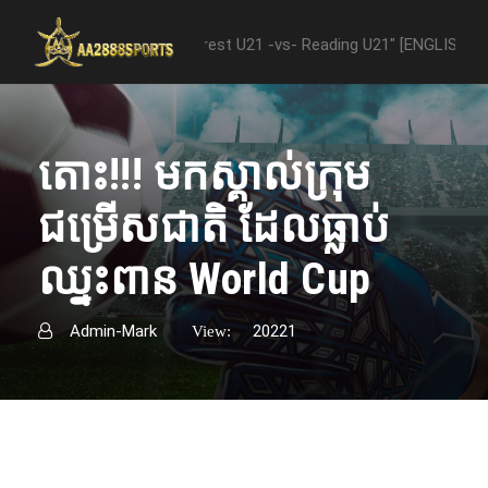
ween "Nottingham Forest U21 -vs- Reading U21" [ENGLISH PREMIER LE
តោះ!!! មកស្គាល់ក្រុម​
ជម្រើសជាតិ​​ ដែល​ធ្លាប់​
ឈ្នះ​ពាន​ World Cup
Admin-Mark
20221
View: