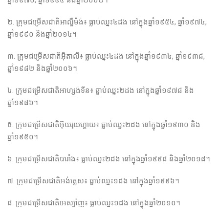
២. ក្រុម​ជម្រើស​ជាតិ​អាល្លឺម៉ង់​​៖ ធ្លាប់​ឈ្នះ​​៤ដង​ នៅ​ក្នុង​ឆ្នាំ១៩៥៤​, ឆ្នាំ១៩៧៤​,
ឆ្នាំ១៩៩០ និង​ឆ្នាំ​២០១៤។
៣. ក្រុម​ជម្រើស​ជាតិ​អ៊ីតាលី​៖ ធ្លាប់​ឈ្នះ​​៤ដង​ នៅ​ក្នុង​ឆ្នាំ១៩៣៤​, ឆ្នាំ១៩៣៨,
ឆ្នាំ១៩៨២ និង​ឆ្នាំ២០០៦​។
៤. ក្រុម​ជម្រើស​ជាតិ​​​អាហ្សង់ទីន​៖ ធ្លាប់​ឈ្នះ​​​២ដង​ នៅ​ក្នុង​ឆ្នាំ១៩៧៨ និង​
ឆ្នាំ១៩៨៦។
៥. ក្រុម​ជម្រើស​ជាតិ​អ៊ុយរុយហ្គាយ​៖ ធ្លាប់​ឈ្នះ​​២ដង​ នៅ​ក្នុង​ឆ្នាំ១៩៣០​ និង​
ឆ្នាំ១៩៥០។
៦. ក្រុម​ជម្រើស​ជាតិ​បារាំង​៖ ធ្លាប់​ឈ្នះ​​២ដង​ នៅ​ក្នុង​ឆ្នាំ១៩៩៨ និង​ឆ្នាំ២០១៨។
៧. ក្រុម​ជម្រើស​ជាតិ​អង់គ្លេស​៖ ធ្លាប់​ឈ្នះ​​១ដង​ នៅ​ក្នុង​ឆ្នាំ១៩៩៦។
៨. ក្រុម​ជម្រើស​ជាតិ​អេស្ប៉ាញ​​៖ ធ្លាប់​ឈ្នះ​​១ដង​ នៅ​ក្នុង​ឆ្នាំ២០១០។