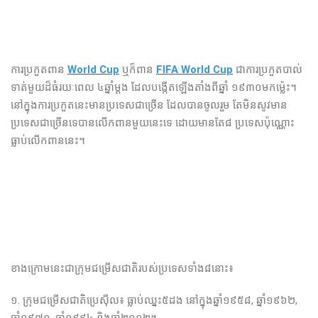
ការ​ប្រកួត​ពាន​
World Cup
ឬក៏​ពាន​
FIFA World Cup
ជា​ការ​ប្រកួត​បាល់​
ទាត់​មួយ​ដ៏​ធំ​រយៈ​ពេល​ ៤ឆ្នាំ​ម្ដង​ ដែល​បង្កើត​ឡើង​តាំង​ពី​ឆ្នាំ ១៩៣០​មក​ម្ល៉េះ​។
នៅ​ក្នុង​ការ​ប្រកួត​នេះ​មាន​ប្រទេស​​ជា​ច្រើន​ ដែល​បាន​ចូល​រួម​ តែ​មិន​សូវ​មាន​
ប្រទេស​ជា​ច្រើន​ទេ​បាន​លើក​ពាន​មួយ​នេះ​ទេ ដោយ​មាន​តែ​៨ ប្រទេស​ប៉ុណ្ណោះ​
ធ្លាប់​លើក​ពាន​នេះ​​។
ខាង​ក្រោម​នេះ​ជា​ក្រុម​ជម្រើស​ជាតិ​របស់​ប្រទេស​ទាំង​៨​នោះ​៖
១. ក្រុម​ជម្រើស​ជាតិ​ប្រេស៊ីល​៖ ធ្លាប់​ឈ្នះ​​៥ដង​ នៅ​ក្នុង​ឆ្នាំ១៩៥៨​, ឆ្នាំ១៩៦២​,
ឆ្នាំ១៩៧០,​ ឆ្នាំ១៩៩៤​ និង​ឆ្នាំ​២០០២​។