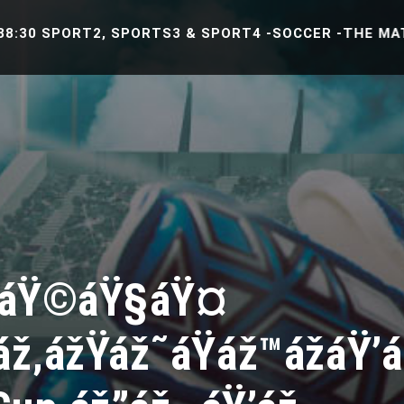
RT2, SPORTS3 & SPORT4 -SOCCER -THE MATCH BETWEEN
Ÿ¡áŸ©áŸ§áŸ¤
ž‚ážŸáž˜áŸáž™ážáŸ’á