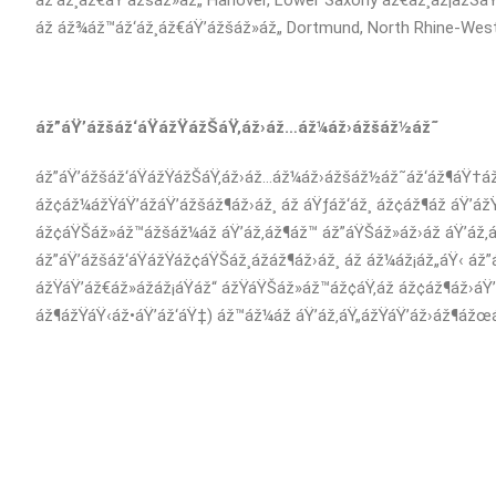
áž‘áž¸áž€áŸ’ážšáž»áž„ Hanover, Lower Saxony áž€áž¸áž¡ážŠáŸ
áž áž¾áž™áž‘áž¸áž€áŸ’ážšáž»áž„ Dortmund, North Rhine-West
áž”áŸ’ážšáž‘áŸážŸážŠáŸ‚áž›áž…áž¼áž›ážšáž½áž˜
áž”áŸ’ážšáž‘áŸážŸážŠáŸ‚áž›áž…áž¼áž›ážšáž½áž˜áž‘áž¶áŸ†á
áž¢áž¼ážŸáŸ’ážáŸ’ážšáž¶áž›áž¸ áž áŸƒáž‘áž¸ áž¢áž¶áž áŸ’ážŸ
áž¢áŸŠáž»áž™ážšáž¼áž áŸ’áž‚áž¶áž™ áž”áŸŠáž»áž›áž áŸ’áž‚á
áž”áŸ’ážšáž‘áŸážŸáž¢áŸŠáž¸ážáž¶áž›áž¸ áž áž¼áž¡áž„áŸ‹ á
ážŸáŸ’áž€áž»ážáž¡áŸáž“ ážŸáŸŠáž»áž™áž¢áŸ‚áž áž¢áž¶áž›áŸ
áž¶ážŸáŸ‹áž•áŸ’áž‘áŸ‡) áž™áž¼áž áŸ’áž‚áŸ„ážŸáŸ’áž›áž¶ážœá