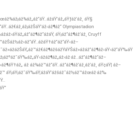
ážœáž¾áž¡áž¾áž„áž“áŸ…ážáŸ’áž„áŸƒáž‘áž¸ áŸ§
áŸ…áž€áž¸áž¡ážŠáŸ’áž‹áž¶áž“ Olympiastadion
áž›áŸáž„áž”áž¶áž“ážáŸ‚ áŸ¡áž“áž¶áž‘áž¸ Cruyff
ž™ážŠáž½áž›áž“áŸ…ážáŸ†áž”áž“áŸ‹áž–
ž˜áž»ážážŠáŸ„áž™áž€áž¶ážšážŸáŸŠáž»ážáž”áž¶áž›áŸ‹áž”áŸ‰áŸ
ž¡ážºáž˜áŸ‰áž„áŸ‹ážáž¶áž„áž›áž·áž…áž”áž¶áž“áž–
ž¶áŸ†áž„ áž áž¾áž™áž“áŸ…áž“áž¶áž‘áž¸áž‘áž¸ áŸ¢áŸ¦ áž–
áž™ áŸ¡áŸ¡áž˜áŸ‰áŸ‚ážáŸ’ážšáž˜áž½áž™ážœáž·áž‰
áŸ…
áŸ”