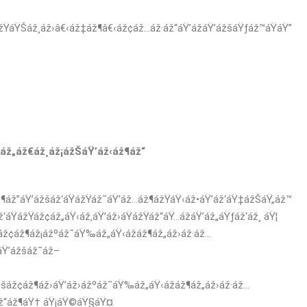
ážŸáŸŠáž¸áž›â€‹áž‡áž¶â€‹áž¢áž…áž·áž“áŸ’ážáŸ’ážšáŸƒáž™áŸáŸ”
áž„áž€áž¸áž¡ážŠáŸ’áž‹áž¶áž“
áž”áŸ’ážšáž‘áŸážŸáž˜áŸ’áž…áž¶ážŸáŸ‹áž•áŸ’áž‘áŸ‡ážŠáŸ„áž™
áŸážŸáž¢áž„áŸ‹áž‚áŸ’áž›áŸážŸáž“áŸ…ážáŸ’áž„áŸƒáž‘áž¸ áŸ¦
 áž¢áž¶áž¡ážºáž˜áŸ‰áž„áŸ‹ážáž¶áž„áž›áž·áž…
áŸ’ážšáž˜áž–
šáž¢áž¶áž›áŸ’áž›ážºáž˜áŸ‰áž„áŸ‹ážáž¶áž„áž›áž·áž…
áž“áž¶áŸ† áŸ¡áŸ©áŸ§áŸ¤