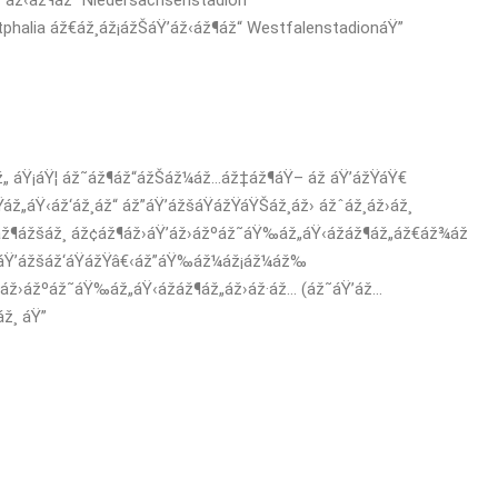
’áž‹áž¶áž“ Niedersachsenstadion
phalia áž€áž¸áž¡ážŠáŸ’áž‹áž¶áž“ WestfalenstadionáŸ”
ž„ áŸ¡áŸ¦ áž˜áž¶áž“ážŠáž¼áž…áž‡áž¶áŸ– áž áŸ’ážŸáŸ€
áž„áŸ‹áž‘áž¸áž“ áž”áŸ’ážšáŸážŸáŸŠáž¸áž› ážˆáž¸áž›áž¸
ž¶ážšáž¸ áž¢áž¶áž›áŸ’áž›ážºáž˜áŸ‰áž„áŸ‹ážáž¶áž„áž€áž¾áž
ž”áŸ’ážšáž‘áŸážŸâ€‹áž”áŸ‰áž¼áž¡áž¼áž‰
’áž›ážºáž˜áŸ‰áž„áŸ‹ážáž¶áž„áž›áž·áž… (áž˜áŸ’áž…
ž¸ áŸ”