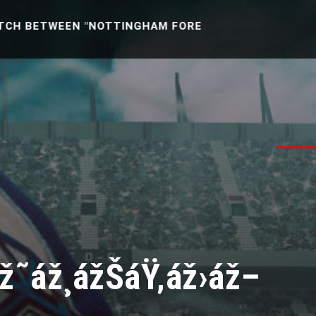
 "NOTTINGHAM FOREST U21 -VS- READING U21" [ENGL
ž˜áž¸ážŠáŸ‚áž›áž–