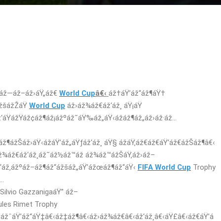
ž·áž—áž–áž›áŸ„áž€
World Cup
â€‹
áž†áŸ’áž“áž¶áŸ†
žšážŽáŸ
World Cup
áž›áž¾áž€áž‘áž¸ áŸ¡áŸ
‘áŸážŸáž¢áž¶áž¡ážºáž˜áŸ‰áž„áŸ‹ážáž¶áž„áž›áž·áž…
“áž¶ážŠáž›áŸ‹ážáŸ’áž„áŸƒáž‘áž¸ áŸ§ ážáŸ‚áž€áž€áŸ’áž€ážŠáž¶â€‹
áž¾áž€áž‘áž¸áž˜áž½áž™áž áž¾áž™ážŠáŸ‚áž›áž–
ž“áž‚ážºáž–áž¶áž“ážšáž„áŸ’ážœáž¶áž“áŸ‹
FIFA World Cup
Trophy
ž…
Silvio GazzanigaáŸ” áž–
les Rimet Trophy
‹ážˆáŸ’áž“áŸ‡â€‹áž‡áž¶â€‹áž›áž¾áž€â€‹áž‘áž¸â€‹áŸ£â€‹áž€áŸ’á