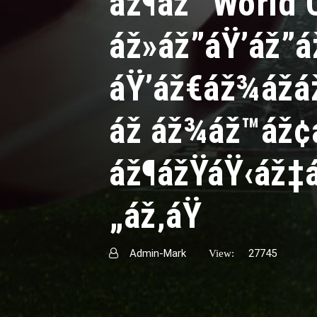
áž¶áž“ World
áž»áž”áŸ’áž”á
áŸ’áž€áž¾ážá
áž áž¾áž™áž¢
áž¶ážŸáŸ‹áž‡
„áž‚áŸ
Admin-Mark
27745
View: