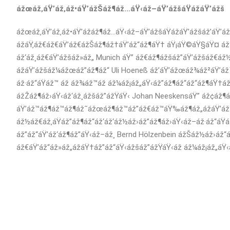
ážœáž‚áŸ’áž‚áž•áŸ’ážŠáž¶áž…áŸ‹áž–áŸ’ážšáŸážáŸ’ážš
ážœáž‚áŸ’áž‚áž•áŸ’ážáž¶áž…áŸ‹áž–áŸ’ážšáŸážáŸ’ážšáž’áŸ’
ážáŸ‚áž€áž€áŸ’áž€ážŠáž¶áž†áŸ’áž“áž¶áŸ† áŸ¡áŸ©áŸ§áŸ¤ áž“
áž‘áž¸áž€áŸ’ážšáž»áž„ Munich áŸ” áž€áž¶ážšáž”áŸ’ážšáž€áž½áž
ážáŸ’ážšáž¼ážœáž”áž¶áž“ Uli Hoeneß áž’áŸ’ážœáž¾áž²áŸ’á
áž·áž“áŸáž™ áž áž¾áž™áž áž¼áž¡áž„áŸ‹áž”áž¶áž“áž“áž¶áŸ†á
ážŽáž¶áž›áŸ‹áž‘áž¸ážšáž”ážŸáŸ‹ Johan NeeskensáŸ” áž¢áž¶á
áŸ’áž™áž¶áž™áž¶áž˜ážœáž¶áž™áž”áž€áž™áŸ‰áž¶áž„ážáŸ’áž›á
áž½áž€áž‚áŸáž”áž¶áž“áž‘áž‘áž½áž›áž”áž¶áž›áŸ‹áž–áž·áž“áŸ
áž”áž“áŸ’áž‘áž¶áž”áŸ‹áž–áž¸ Bernd Hölzenbein ážŠáž½áž›áž“
áž€áŸ’áž“áž»áž„ážáŸ†áž”áž“áŸ‹ážšáž”ážŸáŸ‹áž áž¼áž¡áž„áŸ‹