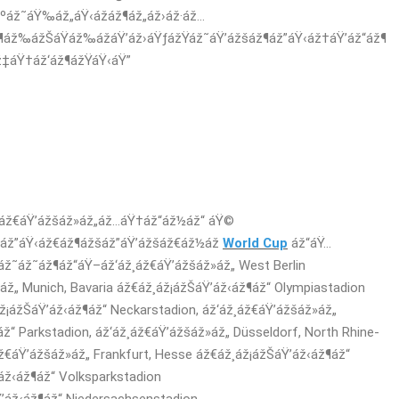
ºáž˜áŸ‰áž„áŸ‹ážáž¶áž„áž›áž·áž…
áž‰ážŠáŸáž‰ážáŸ’áž›áŸƒážŸáž˜áŸ’ážšáž¶áž”áŸ‹áž†áŸ’áž“áž¶
ž‡áŸ†áž‘áž¶ážŸáŸ‹áŸ”
¸áž€áŸ’ážšáž»áž„áž…áŸ†áž“áž½áž“ áŸ©
áž”áŸ‹áž€áž¶ážšáž”áŸ’ážšáž€áž½áž
World Cup
áž“áŸ…
ž˜áž˜áž¶áž“áŸ–áž‘áž¸áž€áŸ’ážšáž»áž„ West Berlin
áž„ Munich, Bavaria áž€áž¸áž¡ážŠáŸ’áž‹áž¶áž“ Olympiastadion
ž¡ážŠáŸ’áž‹áž¶áž“ Neckarstadion, áž‘áž¸áž€áŸ’ážšáž»áž„
ž“ Parkstadion, áž‘áž¸áž€áŸ’ážšáž»áž„ Düsseldorf, North Rhine-
ž€áŸ’ážšáž»áž„ Frankfurt, Hesse áž€áž¸áž¡ážŠáŸ’áž‹áž¶áž“
áž‹áž¶áž“ Volksparkstadion