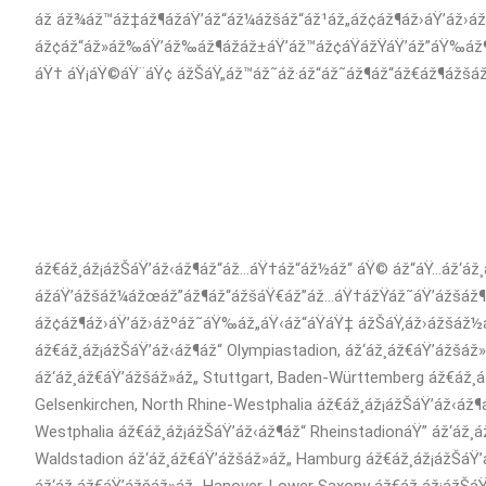
áž áž¾áž™áž‡áž¶ážáŸ’áž“áž¼ážšáž“áž¹áž„áž¢áž¶áž›áŸ’áž›áž
áž¢áž“áž»áž‰áŸ’áž‰áž¶ážáž±áŸ’áž™áž¢áŸážŸáŸ’áž”áŸ‰áž¶
áŸ† áŸ¡áŸ©áŸ¨áŸ¢ ážŠáŸ„áž™áž˜áž·áž“áž˜áž¶áž“áž€áž¶ážšá
áž€áž¸áž¡ážŠáŸ’áž‹áž¶áž“áž…áŸ†áž“áž½áž“ áŸ© áž“áŸ…áž‘áž
ážáŸ’ážšáž¼ážœáž”áž¶áž“ážšáŸ€áž”áž…áŸ†ážŸáž˜áŸ’ážšáž¶
áž¢áž¶áž›áŸ’áž›ážºáž˜áŸ‰áž„áŸ‹áž“áŸáŸ‡ ážŠáŸ‚áž›ážšáž½á
áž€áž¸áž¡ážŠáŸ’áž‹áž¶áž“ Olympiastadion, áž‘áž¸áž€áŸ’ážšáž»
áž‘áž¸áž€áŸ’ážšáž»áž„ Stuttgart, Baden-Württemberg áž€áž¸á
Gelsenkirchen, North Rhine-Westphalia áž€áž¸áž¡ážŠáŸ’áž‹áž¶á
Westphalia áž€áž¸áž¡ážŠáŸ’áž‹áž¶áž“ RheinstadionáŸ” áž‘áž¸á
Waldstadion áž‘áž¸áž€áŸ’ážšáž»áž„ Hamburg áž€áž¸áž¡ážŠáŸ’