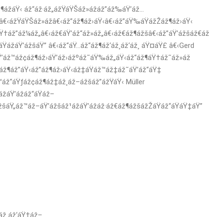
áž¶ážáŸ‹ áž“áž·áž„ážŸáŸŠáž»ážáž”áž‰áŸ’áž…
â€‹ážŸáŸŠáž»ážâ€‹áž”áž¶áž›áŸ‹â€‹áž”áŸ‰áŸážŽáž¶áž›áŸ‹
Ÿ†áž”áž¼áž„â€‹áž€áŸ’áž“áž»áž„â€‹áž€áž¶ážšâ€‹áž”áŸ’ážšáž€áž
ŸážáŸ’ážšáŸ” â€‹áž“áŸ…áž“áž¶áž‘áž¸áž‘áž¸ áŸ¤áŸ£ â€‹Gerd
Ÿ’áž™áž¢áž¶áž›áŸ’áž›ážºáž˜áŸ‰áž„áŸ‹áž“áž¶áŸ†áž˜áž»áž
áž¶áž”áŸ‹áž”áž¶áž›áŸ‹áž‡áŸáž™áž‡áž˜áŸ’áž“áŸ‡
™áž“áŸƒáž¢áž¶áž‡áž¸áž–ážšáž”ážŸáŸ‹ Müller
áŸ’ážáž“áŸáž–
šáŸ„áž™áž–áŸ’ážšáž¹ážáŸ’ážáž·áž€áž¶ážšážŽáŸáž“áŸáŸ‡áŸ”
áž áž‘áŸ†áž–