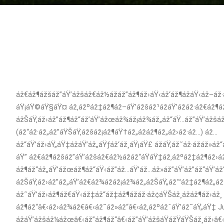
áž€áž¶ážšáž”áŸ’ážšáž€áž½ážáž”áž¶áž›áŸ‹áž‘áž¶ážáŸ‹áž–á
áŸ¡áŸ©áŸ§áŸ¤ áž‚ážºáž‡áž¶áž–áŸ’ážšáž¹ážáŸ’ážáž·áž€áž¶á
ážŠáŸ‚áž›áž”áž¶áž“áž’áŸ’ážœáž¾áž¡áž¾áž„áž“áŸ…áž”áŸ’ážšáž
(áž“áž·áž„áž”áŸŠáŸ‚ážšáž¡áž¶áŸ†áž„ážáž¶áž„áž›áž·áž…) áž…
áž“áŸ’áž›áŸ„áŸ‡ážáŸ’áž„áŸƒáž‘áž¸áŸ¡áŸ£ ážáŸ‚áž˜áž·ážáž»áž
áŸ” áž€áž¶ážšáž”áŸ’ážšáž€áž½ážáž“áŸáŸ‡áž‚ážºáž‡áž¶áž›
áž¶áž“áž„áŸ’ážœáž¶áž“áŸ‹áž”áž…áŸ’áž…áž»áž”áŸ’áž”áž“áŸ’á
ážŠáŸ‚áž›áž”áž„áŸ’áž€áž¾ážáž¡áž¾áž„ážŠáŸ„áž™áž‡áž¶áž„á
áž˜áŸ’áž›áž¶áž€áŸ‹áž‡áž“áž‡áž¶ážáž·áž¢áŸŠáž¸ážáž¶áž›áž¸ 
áž¶áž“â€‹áž›áž¾áž€â€‹áž˜áž»áž“â€‹áž‚ážºážˆáŸ’áž˜áŸ„áŸ‡ Ju
ážáŸ’ážšáž¼ážœâ€‹áž”áž¶áž“â€‹áž”áŸ’ážšáŸážŸáŸŠáž¸áž›â€