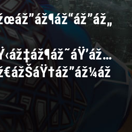
ážœáž”áž¶áž“áž”áž„
Ÿ‹áž‡áž¶áž˜áŸ’áž…
ž€ážŠáŸ†áž”áž¼áž