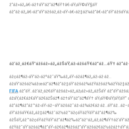
ž“áž»áž„â€‹áž†áŸ’áž“áž¶áŸ†â€‹áŸ¡áŸ©áŸ§áŸ
áž“áž·áž„â€‹áž”áŸ’ážšáž‚áž›áŸ‹â€‹áž‡áž¼áž“â€‹áž”áŸ’ážšáŸ
áž‘áž¸áž€áŸ’ážšáž»áž„ážŠáŸ‚áž›ážšáŸ€áž”áž…áŸ† áž“áž·
áž¢áž¶áž›áŸ’áž›ážºáž˜áŸ‰áž„áŸ‹ážáž¶áž„áž›áž·áž…
ážáŸ’ážšáž¼ážœáž”áž¶áž“áž‡áŸ’ážšáž¾ážŸážšáž¾ážŸáž‡áž¶
FIFA
áž“áŸ…áž‘áž¸áž€áŸ’ážšáž»áž„áž¡áž»áž„ážŠáŸ áž”áŸ’ážšáž‘
ážáŸ‚áž€áž€áŸ’áž€ážŠáž¶ áž†áŸ’áž“áž¶áŸ† áŸ¡áŸ©áŸ¦áŸ¦áŸ”
áž”áž¶áž“áž™áž›áŸ‹áž–áŸ’ážšáž˜áž›áž¾áž€áž·áž…áŸ’áž…áž–
áŸ’ážšáŸ€áž„áž‡áž¶áž˜áž½áž™áž¢áŸážŸáŸ’áž”áž¶áž‰
ážŠáŸ„áž™áž¢áŸážŸáŸ’áž”áž¶áž‰áž“áž¹áž„áž‚áž¶áŸ†áž‘áŸ’áž
ážŸáž˜áŸ’ážšáž¶áž”áŸ‹áž€áž¶ážšáž”áŸ’ážšáž€áž½ážáž†áŸ’