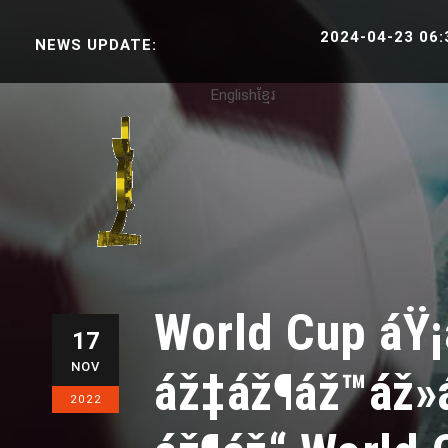
2024-04-23 06:38:30 SPO
NEWS UPDATE:
English
ខ្មែរ
World Cup á
17
NOV
áž‡áž¶áž™áž»á
2022