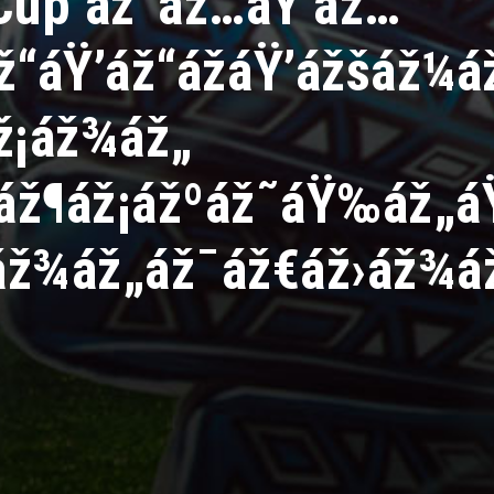
 Cup áž”áž…áŸ’áž…
ž“áŸ’áž“ážáŸ’ážšáž¼
ž¡áž¾áž„
áž¶áž¡ážºáž˜áŸ‰áž„á
áž¾áž„áž¯áž€áž›áž¾á