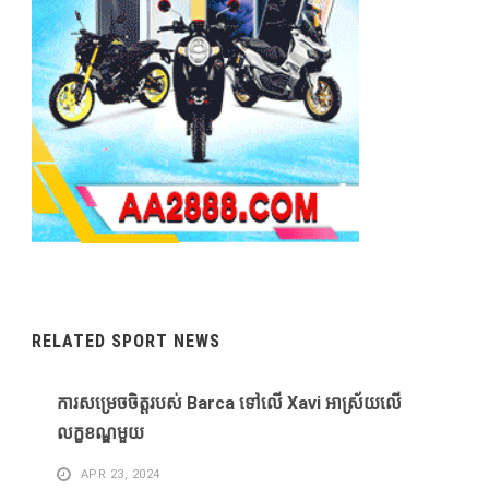
RELATED SPORT NEWS
ការសម្រេចចិត្តរបស់ Barca ទៅលើ Xavi អាស្រ័យលើ
លក្ខខណ្ឌមួយ
APR 23, 2024