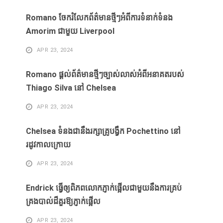
Romano ចែករំលែកព័ត៌មានថ្មីៗអំពីការទំនាក់ទំនង
Amorim ជាមួយ Liverpool
APR 23, 2024
Romano ផ្តល់ព័ត៌មានថ្មីៗច្បាស់លាស់អំពីអនាគតរបស់
Thiago Silva នៅ Chelsea
APR 23, 2024
Chelsea ទំនងជានឹងរក្សាគ្រូបង្វឹក Pochettino នៅ
រដូវកាលក្រោយ
APR 23, 2024
Endrick ធ្វើឲ្យពិភពលោកភ្ញាក់ផ្អើលជាមួយនឹងការគ្រប់
គ្រងបាល់ដ៏គួរឱ្យភ្ញាក់ផ្អើល
APR 23, 2024