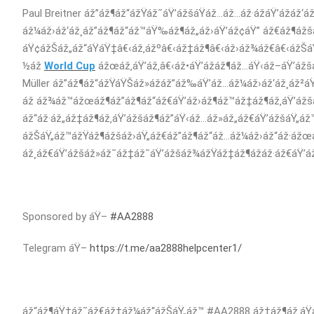
Paul Breitner áž”áž¶áž“ážŸáž˜áŸ’ážšáŸáž…áž…áž·ážáŸ’ážáž‘
áž¼áž›áž‘áž¸áž”áž¶áž“áž™áŸ‰áž¶áž„áž›áŸ’áž¢áŸ” áž€áž¶ážš
áŸ¢ážŠáž„áž“áŸáŸ‡â€‹áž‚ážºâ€‹áž‡áž¶â€‹áž›áž¾áž€â€‹ážŠá
½áž
World Cup
ážœáž‚áŸ’áž‚â€‹áž•áŸ’ážáž¶áž…áŸ‹áž–áŸ’ážšá
Müller áž”áž¶áž“ážŸáŸŠáž»ážáž”áž‰áŸ’áž…áž¼áž›áž‘áž¸áž²á
áž áž¾áž™ážœáž¶áž”áž¶áž“áž€áŸ’áž›áž¶áž™áž‡áž¶áž‚áŸ’ážš
áž“áž·áž„áž‡áž¶áž‚áŸ’ážšáž¶áž”áŸ‹áž…áž»áž„áž€áŸ’ážšáŸ„áž
ážŠáŸ„áž™ážŸáž¶ážšáž›áŸ„áž€áž”áž¶áž“áž…áž¼áž›áž“áž·ážœáž
áž¸áž€áŸ’ážšáž»áž˜áž‡áž˜áŸ’ážšáž¾ážŸáž‡áž¶ážáž·áž€áŸ’áž
Sponsored by áŸ–
#AA2888
Telegram áŸ–
https://t.me/aa2888helpcenter1/
áž“áž¶áŸ†áž˜áž€áž‡áž¼áž“ážŠáŸ„áž™ #AA2888 áž‡áž¶áž‚áŸ