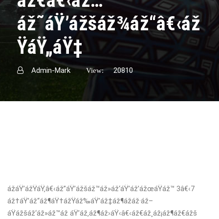
áž€â€‹áž…
áž˜áŸ’ážšáž¾áž“â€‹áž
ŸáŸ„áŸ‡
Admin-Mark
20810
View:
ážáŸ’ážŸáŸ‚â€‹áž”áŸ’ážšáž™áž»áž‘áŸ’áž’ážœáŸáž™ 3â€‹7
áž†áŸ’áž“áž¶áŸ†ážŸáž‰áŸ’áž‡áž¶ážáž·áž–
áŸážšáž‘áž»áž™áž áŸ’áž‚áž¶áž›áŸ‹â€‹áž€áž¸áž¡áž¶áž€ážš