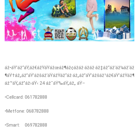
áž•áŸ’áž“áŸ‚áž€ážŸáŸážœáž¶áž¢ážáž·ážáž·áž‡áž“áž‘áž¼áž‘áž
¶áŸ†áž„áž”áŸ’ážšáž‘áŸážŸáž“áž·áž„áž”áŸ’ážšáž¹áž€áŸ’ážŸáž¶
áž™áŸ„áž”áž›áŸ‹ 24 áž˜áŸ‰áŸ„áž„ áŸ–
•Cellcard: 061782888
•Metfone: 068782888
•Smart: 069782888