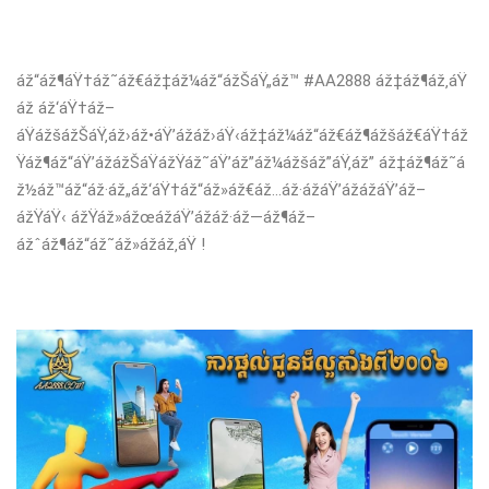
áž“áž¶áŸ†áž˜áž€áž‡áž¼áž“ážŠáŸ„áž™ #AA2888 áž‡áž¶áž‚áŸ
áž áž‘áŸ†áž–
áŸážšážŠáŸ‚áž›áž•áŸ’ážáž›áŸ‹áž‡áž¼áž“áž€áž¶ážšáž€áŸ†áž
Ÿáž¶áž“áŸ’ážážŠáŸážŸáž˜áŸ’áž”áž¼ážšáž”áŸ‚áž” áž‡áž¶áž˜á
ž½áž™áž“áž·áž„áž‘áŸ†áž“áž»áž€áž…áž·ážáŸ’ážážáŸ’áž–
ážŸáŸ‹ ážŸáž»ážœážáŸ’ážáž·áž—áž¶áž–
ážˆáž¶áž“áž˜áž»ážáž‚áŸ !