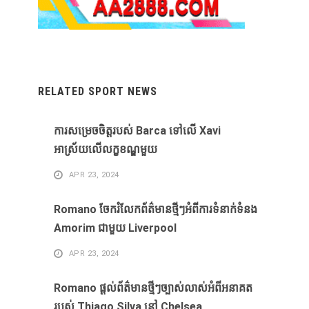
RELATED SPORT NEWS
ការសម្រេចចិត្តរបស់ Barca ទៅលើ Xavi
អាស្រ័យលើលក្ខខណ្ឌមួយ
APR 23, 2024
Romano ចែករំលែកព័ត៌មានថ្មីៗអំពីការទំនាក់ទំនង
Amorim ជាមួយ Liverpool
APR 23, 2024
Romano ផ្តល់ព័ត៌មានថ្មីៗច្បាស់លាស់អំពីអនាគត
របស់ Thiago Silva នៅ Chelsea