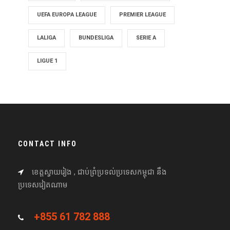
UEFA EUROPA LEAGUE
PREMIER LEAGUE
LALIGA
BUNDESLIGA
SERIE A
LIGUE 1
CONTACT INFO
ខេត្តស្វាយរៀង , ជាប់ព្រំប្រទល់ប្រទេសកម្ពុជា នឹង
ប្រទេសវៀតណាម
+855 61 782 888