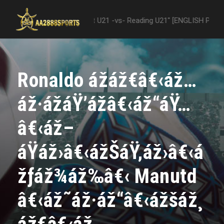
"Nottingham Forest U21 -vs- Reading U21" [ENGLISH PREMIER LEAGUE 
Ronaldo ážáž€â€‹áž…
áž·ážáŸ’ážâ€‹áž“áŸ…
â€‹áž–
áŸáž›â€‹ážŠáŸ‚áž›â€‹á
žƒáž¾áž‰â€‹ Manutd
â€‹áž˜áž·áž“â€‹ážšáž¸