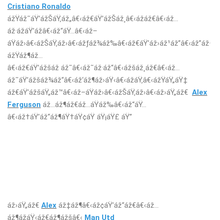
Cristiano Ronaldo
ážŸáž˜áŸ’ážŠáŸ‚áž„â€‹áž€áŸ’ážŠáž¸â€‹ážáž€â€‹áž…
áž·ážáŸ’ážâ€‹áž“áŸ…â€‹áž–
áŸáž›â€‹ážŠáŸ‚áž›â€‹ážƒáž¾áž‰â€‹áž€áŸ’áž›áž¹áž”â€‹áž”áž·
ážŸáž¶áž…
â€‹áž€áŸ’ážšáž áž˜â€‹áž˜áž·áž“â€‹ážšáž¸áž€â€‹áž…
áž˜áŸ’ážšáž¾áž“â€‹áž‘áž¶áž›áŸ‹â€‹ážáŸ‚â€‹ážŸáŸ„áŸ‡
áž€áŸ’ážšáŸ„áž™â€‹áž–áŸáž›â€‹ážŠáŸ‚áž›â€‹áž›áŸ„áž€
Alex
Ferguson
áž…áž¶áž€áž…áŸáž‰â€‹áž“áŸ…
â€‹áž†áŸ’áž“áž¶áŸ†áŸ¢áŸ áŸ¡áŸ£ áŸ”
áž›áŸ„áž€
Alex
áž‡áž¶â€‹áž¢áŸ’áž“áž€â€‹áž…
áž¶ážáŸ‹áž€áž¶ážšâ€‹
Man Utd