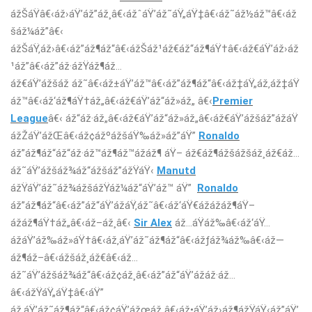
ážŠáŸâ€‹áž›áŸ’áž”áž¸â€‹ážˆáŸ’áž˜áŸ„áŸ‡â€‹áž˜áž½áž™â€‹áž
šáž¼áž”â€‹
ážŠáŸ‚áž›â€‹áž”áž¶áž“â€‹ážŠáž¹áž€áž“áž¶áŸ†â€‹áž€áŸ’áž›áž
¹áž”â€‹áž”áž·ážŸáž¶áž…
áž€áŸ’ážšáž áž˜â€‹áž±áŸ’áž™â€‹áž”áž¶áž“â€‹áž‡áŸ„áž‚áž‡áŸ
áž™â€‹áž‘áž¶áŸ†áž„â€‹áž€áŸ’áž“áž»áž„ â€‹
Premier
League
â€‹ áž“áž·áž„â€‹áž€áŸ’áž“áž»áž„â€‹áž€áŸ’ážšáž”ážáŸ
ážŽáŸ’ážŒâ€‹áž¢ážºážšáŸ‰áž»áž”áŸ”
Ronaldo
áž”áž¶áž“áž“áž·áž™áž¶áž™ážáž¶ áŸ– áž€áž¶ážšážšáž¸áž€áž…
áž˜áŸ’ážšáž¾áž“ážšáž”ážŸáŸ‹
Manutd
ážŸáŸ’áž˜áž¾ážšážŸáž¼áž“áŸ’áž™ áŸ”
Ronaldo
áž”áž¶áž“â€‹áž”áž“áŸ’ážáŸ‚áž˜â€‹áž‘áŸ€ážážáž¶áŸ–
ážáž¶áŸ†áž„â€‹áž–áž¸â€‹
Sir Alex
áž…áŸáž‰â€‹áž‘áŸ…
ážáŸ’áž‰áž»áŸ†â€‹áž‚áŸ’áž˜áž¶áž“â€‹ážƒáž¾áž‰â€‹áž—
áž¶áž–â€‹ážšáž¸áž€â€‹áž…
áž˜áŸ’ážšáž¾áž“â€‹áž¢áž¸â€‹áž”áž“áŸ’ážáž·áž…
â€‹ážŸáŸ„áŸ‡â€‹áŸ”
áž‚áŸ’áž˜áž¶áž“â€‹áž¢áŸ’ážœáž¸â€‹áž•áŸ’áž›áž¶ážŸáŸ‹áž”áŸ’