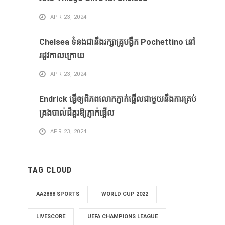
APR 23, 2024
Chelsea ទំនងជានឹងរក្សាគ្រូបង្វឹក Pochettino នៅ
រដូវកាលក្រោយ
APR 23, 2024
Endrick ធ្វើឲ្យពិភពលោកភ្ញាក់ផ្អើលជាមួយនឹងការគ្រប់
គ្រងបាល់ដ៏គួរឱ្យភ្ញាក់ផ្អើល
APR 23, 2024
TAG CLOUD
AA2888 SPORTS
WORLD CUP 2022
LIVESCORE
UEFA CHAMPIONS LEAGUE