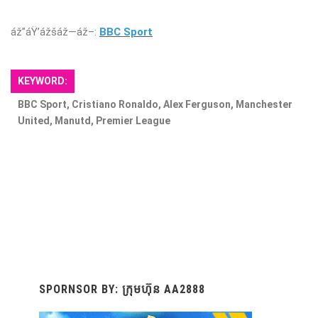
áž”áŸ’ážšáž—áž–:
BBC Sport
KEYWORD:
BBC Sport, Cristiano Ronaldo, Alex Ferguson, Manchester
United, Manutd, Premier League
SPORNSOR BY: ក្រុមហ៊ុន AA2888