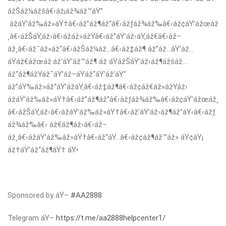
ážŠáž¼ážšâ€‹áž¡áž¾áž™áŸ”
ážáŸ’áž‰áž»áŸ†â€‹áž”áž¶áž“â€‹ážƒáž¾áž‰â€‹áž¢áŸ’ážœáž
¸â€‹ážŠáŸ‚áž›â€‹ážáž»ážŸâ€‹áž”áŸ’áž›áŸ‚áž€â€‹áž–
áž¸â€‹áž˜áž»áž“â€‹ážŠáž¼áž…â€‹áž‡áž¶ áž”áž…áŸ’áž…
áŸáž€ážœáž·áž‘áŸ’áž™áž¶ áž áŸážŠáŸ’áž‹áž¶ážšáž…
áž“áž¶ážŸáž˜áŸ’áž–áŸáž“áŸ’áž’áŸ”
áž”áŸ‰áž»áž“áŸ’ážáŸ‚â€‹áž‡áž¶â€‹áž¢áž€áž»ážŸáž›
ážáŸ’áž‰áž»áŸ†â€‹áž”áž¶áž“â€‹ážƒáž¾áž‰â€‹áž¢áŸ’ážœáž¸
â€‹ážŠáŸ‚áž›â€‹ážáŸ’áž‰áž»áŸ†â€‹áž’áŸ’áž›áž¶áž”áŸ‹â€‹ážƒ
áž¾áž‰â€‹ áž€áž¶áž›â€‹áž–
áž¸â€‹ážáŸ’áž‰áž»áŸ†â€‹áž“áŸ…â€‹áž¢áž¶áž™áž» áŸ¢áŸ¡
áž†áŸ’áž“áž¶áŸ† áŸ•
Sponsored by áŸ–
#AA2888
Telegram áŸ–
https://t.me/aa2888helpcenter1/