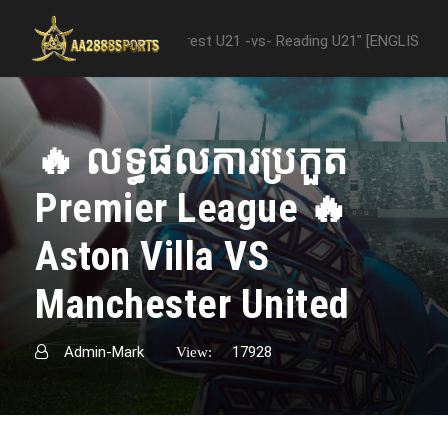
etween "Nottingham Forest U21 -vs- Reading U21" [ENGLISH PREMIER 
🔥 លទ្ធផលការប្រកួត
Premier League 🔥
Aston Villa VS
Manchester United
Admin-Mark
17928
View: