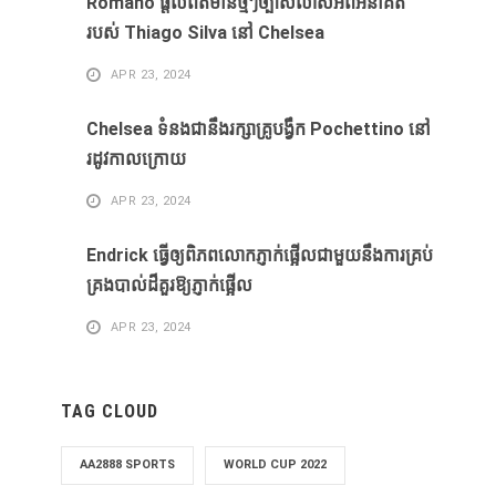
Romano ផ្តល់ព័ត៌មានថ្មីៗច្បាស់លាស់អំពីអនាគត
របស់ Thiago Silva នៅ Chelsea
APR 23, 2024
Chelsea ទំនងជានឹងរក្សាគ្រូបង្វឹក Pochettino នៅ
រដូវកាលក្រោយ
APR 23, 2024
Endrick ធ្វើឲ្យពិភពលោកភ្ញាក់ផ្អើលជាមួយនឹងការគ្រប់
គ្រងបាល់ដ៏គួរឱ្យភ្ញាក់ផ្អើល
APR 23, 2024
TAG CLOUD
AA2888 SPORTS
WORLD CUP 2022