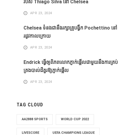
របស់ Thiago Silva នៅ Chelsea
APR 23, 2024
Chelsea ទំនងជានឹងរក្សាគ្រូបង្វឹក Pochettino នៅ
រដូវកាលក្រោយ
APR 23, 2024
Endrick ធ្វើឲ្យពិភពលោកភ្ញាក់ផ្អើលជាមួយនឹងការគ្រប់
គ្រងបាល់ដ៏គួរឱ្យភ្ញាក់ផ្អើល
APR 23, 2024
TAG CLOUD
AA2888 SPORTS
WORLD CUP 2022
LIVESCORE
UEFA CHAMPIONS LEAGUE