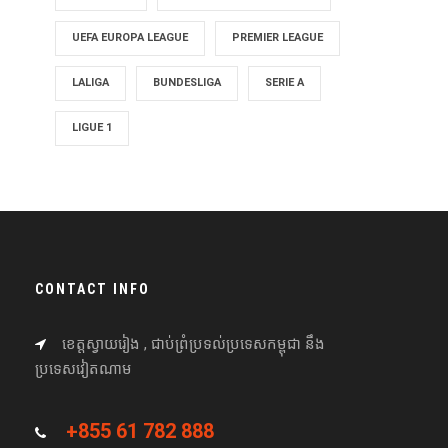
UEFA EUROPA LEAGUE
PREMIER LEAGUE
LALIGA
BUNDESLIGA
SERIE A
LIGUE 1
CONTACT INFO
ខេត្តស្វាយរៀង , ជាប់ព្រំប្រទល់ប្រទេសកម្ពុជា នឹង
ប្រទេសវៀតណាម
+855 61 782 888