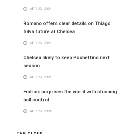
APR 23, 2024
Romano offers clear details on Thiago
Silva future at Chelsea
APR 23, 2024
Chelsea likely to keep Pochettino next
season
APR 23, 2024
Endrick surprises the world with stunning
ball control
APR 23, 2024
TAG CLOUD