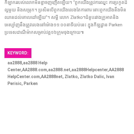
​កីឡាករ​របស់​លោក​មិន​ខ្លាច​ញញើត​ឡើយ។ “ពួក​យើង​ត្រូវ​ការ​ឈ្នះ ការ​​ប្រកួត​ដ៏​
ល្អ​មួយ និង​​សម្រុក។ ប្រសិន​បើ​ពួក​យើង​លេង​តែ​ការពារ នោះ​ពួក​យើង​​នឹង​មិន​
ឈាន​ដល់​គោលដៅ​ឡើយ”។ សម្ដី លោក Zlatko។ជំនួប​រវាង​ក្រូអាត​និង​
អេស្ប៉ាញ​នឹង​ត្រូវ​លេង​​នៅ​ម៉ោង​១១:០០​នាទី​យប់​នេះ ក្នុង​កីឡដ្ឋាន Parken
ប្រទេស​ដាណឺម៉ាក​សម្រាប់​វគ្គ​១៦​ក្រុម​ចុងក្រោយ៕
KEYWORD:
aa2888,aa2888 Help
Center,AA2888.com,aa2888.net,aa2888Helpcenter,AA2888
HelpCenter.com,AA2888net, Zlatko, Zlatko Dalic, Ivan
Perisic, Parken