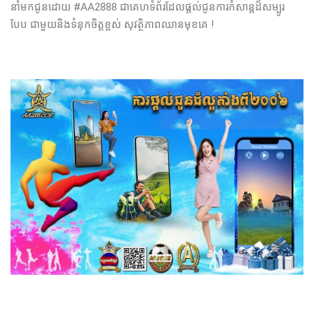
នាំមកជូនដោយ #AA2888 ជាគេហទំព័រដែលផ្តល់ជូនការកំសាន្តដ៏សម្បូរ
បែប ជាមួយនិងទំនុកចិត្តខ្ពស់ សុវត្ថិភាពឈានមុខគេ !