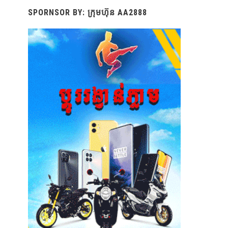
SPORNSOR BY: ក្រុមហ៊ុន AA2888