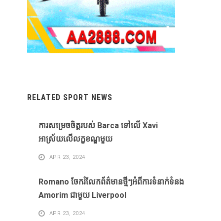
RELATED SPORT NEWS
ការសម្រេចចិត្តរបស់ Barca ទៅលើ Xavi
អាស្រ័យលើលក្ខខណ្ឌមួយ
APR 23, 2024
Romano ចែករំលែកព័ត៌មានថ្មីៗអំពីការទំនាក់ទំនង
Amorim ជាមួយ Liverpool
APR 23, 2024