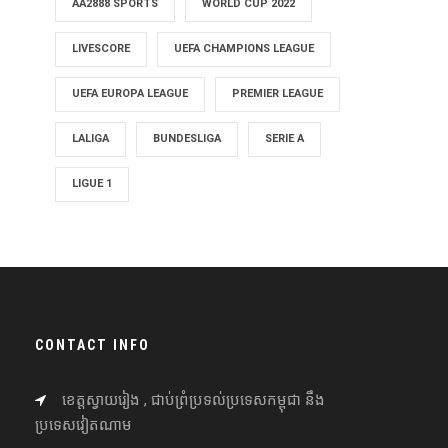
AA2888 SPORTS
WORLD CUP 2022
LIVESCORE
UEFA CHAMPIONS LEAGUE
UEFA EUROPA LEAGUE
PREMIER LEAGUE
LALIGA
BUNDESLIGA
SERIE A
LIGUE 1
CONTACT INFO
ខេត្តស្វាយរៀង , ជាប់ព្រំប្រទល់ប្រទេសកម្ពុជា នឹង
ប្រទេសវៀតណាម