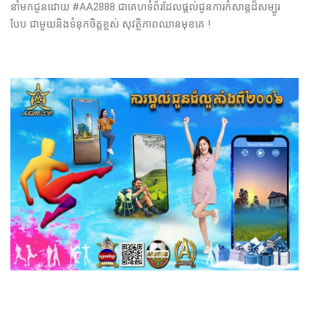
នាំមកជូនដោយ #AA2888 ជាគេហទំព័រដែលផ្តល់ជូនការកំសាន្តដ៏សម្បូរ
បែប ជាមួយនិងទំនុកចិត្តខ្ពស់ សុវត្ថិភាពឈានមុខគេ !