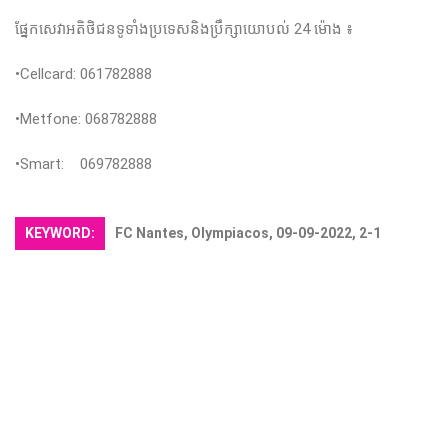
ផ្នែកសេវាអតិថិជនទូទាំងប្រទេសនិងប្រឹក្សាយោបល់ 24 ម៉ោង ៖
•Cellcard: 061782888
•Metfone: 068782888
•Smart: 069782888
KEYWORD:
FC Nantes, Olympiacos, 09-09-2022, 2-1