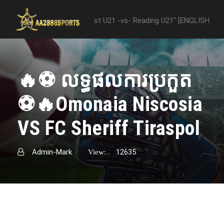
een "Nottingham Forest U21 -vs- Reading U21" [ENGLISH PREMIER LEA
🔥⚽️ លទ្ធផលការប្រកួត
⚽️🔥Omonaia Niscosia
VS FC Sheriff Tiraspol
Admin-Mark
12635
View: