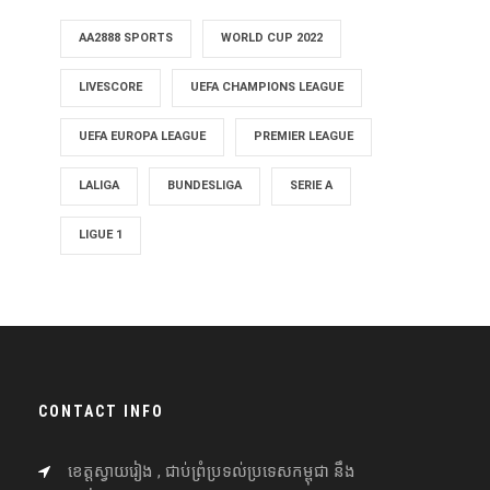
AA2888 SPORTS
WORLD CUP 2022
LIVESCORE
UEFA CHAMPIONS LEAGUE
UEFA EUROPA LEAGUE
PREMIER LEAGUE
LALIGA
BUNDESLIGA
SERIE A
LIGUE 1
CONTACT INFO
ខេត្តស្វាយរៀង , ជាប់ព្រំប្រទល់ប្រទេសកម្ពុជា នឹង