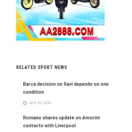
RELATED SPORT NEWS
Barca decision on Xavi depends on one
condition
APR 23, 2024
Romano shares update on Amorim
contacts with Liverpool