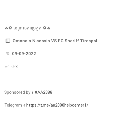
🔥⚽️ លទ្ធផលការប្រកួត ⚽️🔥
1️⃣
Omonaia Niscosia VS FC Sheriff Tiraspol
📅
09-09-2022
✅ 0-3
Sponsored by ៖
#AA2888
Telegram ៖
https://t.me/aa2888helpcenter1/