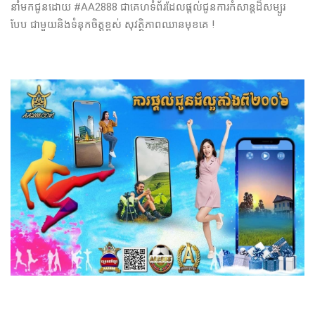
នាំមកជូនដោយ #AA2888 ជាគេហទំព័រដែលផ្តល់ជូនការកំសាន្តដ៏សម្បូរ
បែប ជាមួយនិងទំនុកចិត្តខ្ពស់ សុវត្ថិភាពឈានមុខគេ !