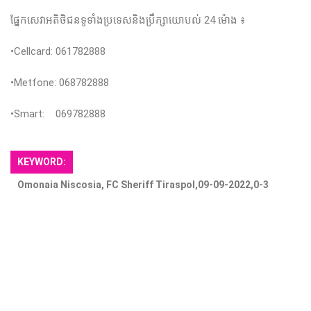
ផ្នែកសេវាអតិថិជនទូទាំងប្រទេសនិងប្រឹក្សាយោបល់ 24 ម៉ោង ៖
•Cellcard: 061782888
•Metfone: 068782888
•Smart: 069782888
KEYWORD:
Omonaia Niscosia, FC Sheriff Tiraspol,09-09-2022,0-3