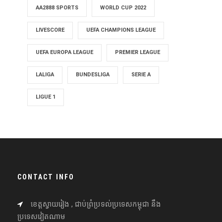
AA2888 SPORTS
WORLD CUP 2022
LIVESCORE
UEFA CHAMPIONS LEAGUE
UEFA EUROPA LEAGUE
PREMIER LEAGUE
LALIGA
BUNDESLIGA
SERIE A
LIGUE 1
CONTACT INFO
ខេត្តស្វាយរៀង , ជាប់ព្រំប្រទល់ប្រទេសកម្ពុជា នឹង
ប្រទេសវៀតណាម