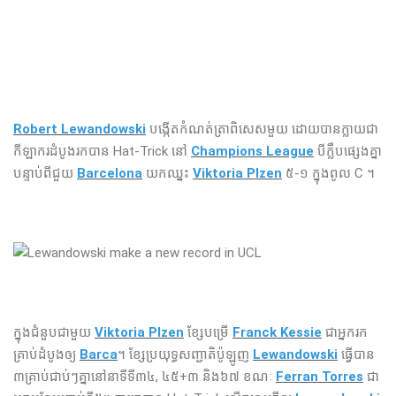
Robert Lewandowski
បង្កើត​​កំណត់ត្រា​ពិសេសមួយ ដោយបានក្លាយ​ជា​
កីឡាករ​ដំបូង​​រក​បាន​ Hat-Trick នៅ
Champions League
បី​ក្លឹប​ផ្សេង​​គ្នា
បន្ទាប់​ពី​ជួយ
Barcelona
យក​ឈ្នះ
Viktoria Plzen
៥-១ ក្នុង​ពូល C ។
ក្នុង​ជំនួបជាមួយ
Viktoria Plzen
ខ្សែ​បម្រើ
Franck Kessie
ជា​អ្នក​រក​
គ្រាប់​ដំបូង​ឲ្យ
Barca
។ ខ្សែ​ប្រយុទ្ធ​សញ្ជាតិ​ប៉ូឡូញ
Lewandowski
ធ្វើ​បាន​
៣​គ្រាប់​ជាប់​ៗ​គ្នា​នៅ​នាទី​ទី​៣៤, ៤៥+៣ និង​៦៧ ខណៈ
Ferran Torres
ជា​