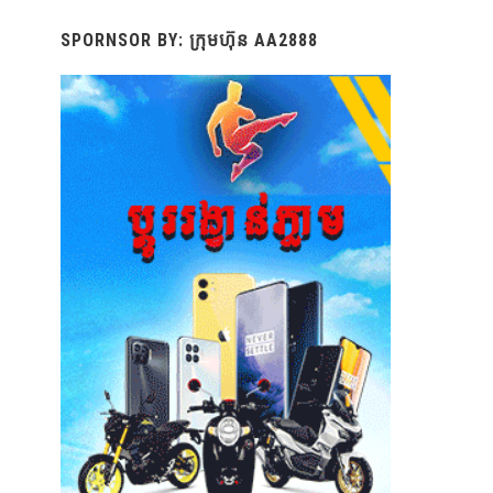
SPORNSOR BY: ក្រុមហ៊ុន AA2888