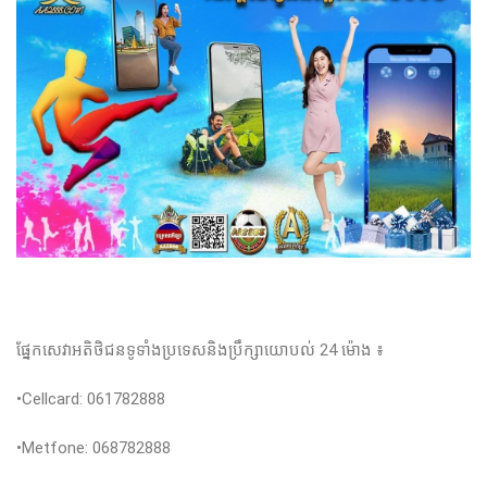
ផ្នែកសេវាអតិថិជនទូទាំងប្រទេសនិងប្រឹក្សាយោបល់ 24 ម៉ោង ៖
•Cellcard: 061782888
•Metfone: 068782888