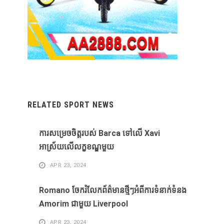
RELATED SPORT NEWS
ការសម្រេចចិត្តរបស់ Barca ទៅលើ Xavi
អាស្រ័យលើលក្ខខណ្ឌមួយ
APR 23, 2024
Romano ចែករំលែកព័ត៌មានថ្មីៗអំពីការទំនាក់ទំនង
Amorim ជាមួយ Liverpool
APR 23, 2024