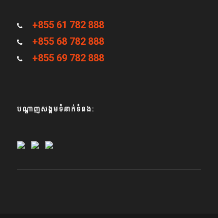
+855 61 782 888
+855 68 782 888
+855 69 782 888
បណ្តាញសង្គមទំនាក់ទំនង: