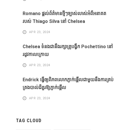
Romano ផ្តល់ព័ត៌មានថ្មីៗច្បាស់លាស់អំពីអនាគត
របស់ Thiago Silva នៅ Chelsea
APR 23, 2024
Chelsea ទំនងជានឹងរក្សាគ្រូបង្វឹក Pochettino នៅ
រដូវកាលក្រោយ
APR 23, 2024
Endrick ធ្វើឲ្យពិភពលោកភ្ញាក់ផ្អើលជាមួយនឹងការគ្រប់
គ្រងបាល់ដ៏គួរឱ្យភ្ញាក់ផ្អើល
APR 23, 2024
TAG CLOUD