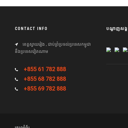
CONTACT INFO
បណ្តាញសង្គ
ខេត្តស្វាយរៀង , ជាប់ព្រំប្រទល់ប្រទេសកម្ពុជា
នឹងប្រទេសវៀតណាម
+855 61 782 888
+855 68 782 888
+855 69 782 888
គេហទំព័រ