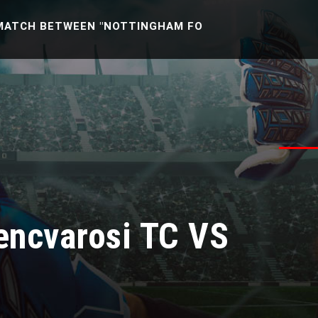
ETWEEN "NOTTINGHAM FOREST U21 -VS- READING U21" 
ncvarosi TC VS