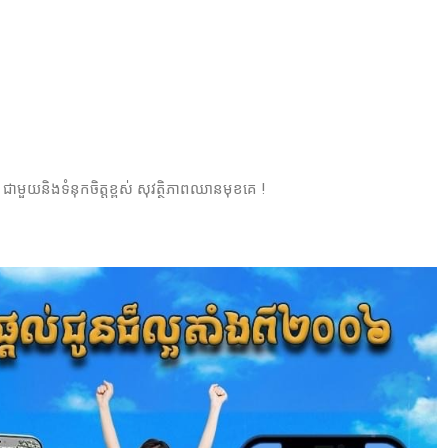
មួយនិងទំនុកចិត្តខ្ពស់ សុវត្ថិភាពឈានមុខគេ !