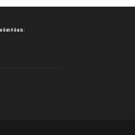
មទំនាក់ទំនង: