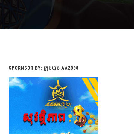
SPORNSOR BY: ក្រុមហ៊ុន AA2888