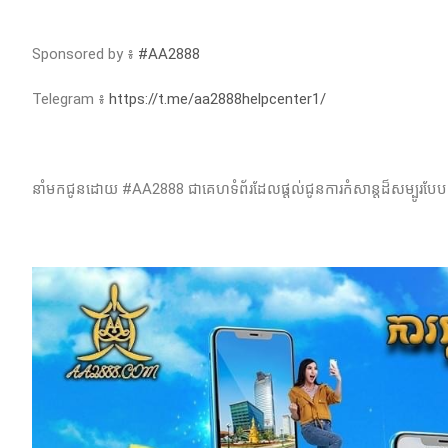
Sponsored by ៖
#AA2888
Telegram ៖
https://t.me/aa2888helpcenter1/
នាំមកជូនដោយ #AA2888 ជាគេហទំព័រដែលផ្តល់ជូនការកំសាន្តដ៏សម្បូរបែប ជា