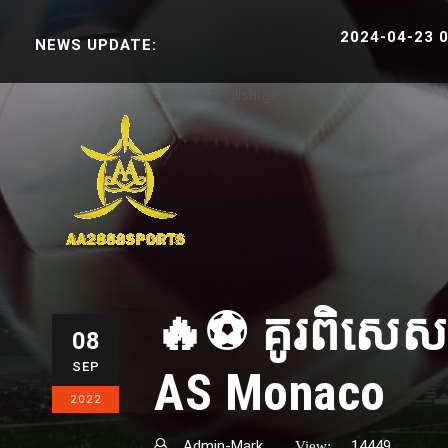
2024-04-23 06:38:3
NEWS UPDATE:
English
ខ្មែរ
🔥⚽️ គូរពិសេ
08
SEP
AS Monaco
2022
Admin-Mark
14449
View: