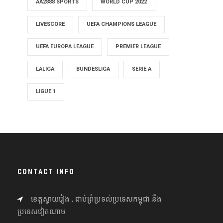
AA2888 SPORTS
WORLD CUP 2022
LIVESCORE
UEFA CHAMPIONS LEAGUE
UEFA EUROPA LEAGUE
PREMIER LEAGUE
LALIGA
BUNDESLIGA
SERIE A
LIGUE 1
CONTACT INFO
ខេត្តស្វាយរៀង , ជាប់ព្រំប្រទល់ប្រទេសកម្ពុជា នឹង
ប្រទេសវៀតណាម