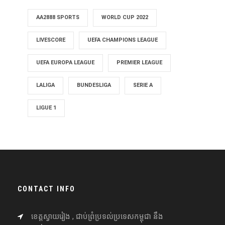
AA2888 SPORTS
WORLD CUP 2022
LIVESCORE
UEFA CHAMPIONS LEAGUE
UEFA EUROPA LEAGUE
PREMIER LEAGUE
LALIGA
BUNDESLIGA
SERIE A
LIGUE 1
CONTACT INFO
ខេត្តស្វាយរៀង , ជាប់ព្រំប្រទល់ប្រទេសកម្ពុជា នឹង