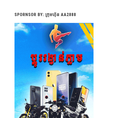
SPORNSOR BY: ក្រុមហ៊ុន AA2888