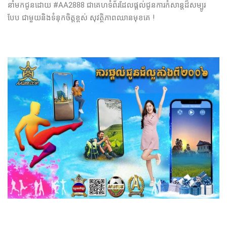
នាំមកជូនដោយ #AA2888 ជាគេហទំព័រដែលផ្តល់ជូនការកំសាន្តដ៏សម្បូរ
បែប ជាមួយនិងទំនុកចិត្តខ្ពស់ សុវត្ថិភាពឈានមុខគេ !