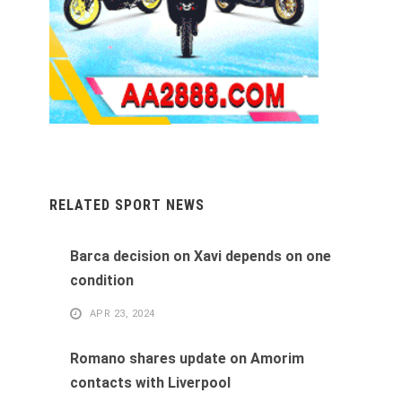
RELATED SPORT NEWS
Barca decision on Xavi depends on one
condition
APR 23, 2024
Romano shares update on Amorim
contacts with Liverpool