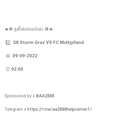
🔥⚽️ គូរពិសេសយប់នេះ ⚽️🔥
1️⃣
SK Sturm Graz VS FC Midtjylland
📅
09-09-2022
⏰
02:00
Sponsored by ៖
#AA2888
Telegram ៖
https://t.me/aa2888helpcenter1/