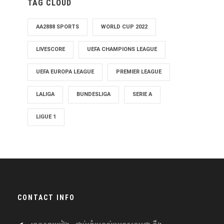
TAG CLOUD
AA2888 SPORTS
WORLD CUP 2022
LIVESCORE
UEFA CHAMPIONS LEAGUE
UEFA EUROPA LEAGUE
PREMIER LEAGUE
LALIGA
BUNDESLIGA
SERIE A
LIGUE 1
CONTACT INFO