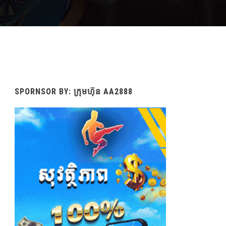
SPORNSOR BY: ក្រុមហ៊ុន AA2888