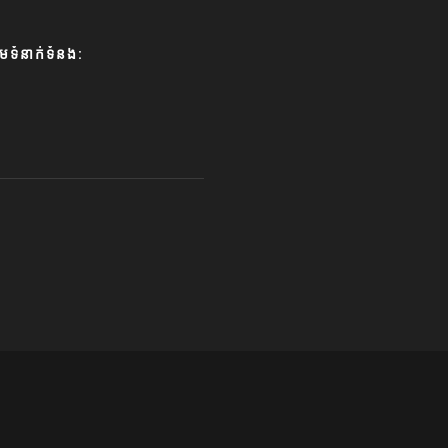
មទំនាក់ទំនង: