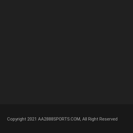
Copyright 2021 AA2888SPORTS.COM, All Right Reserved